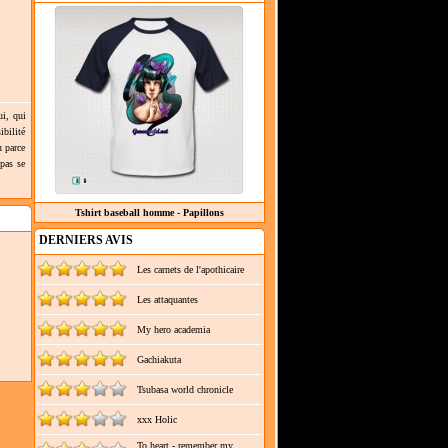
ui, qui
ibilité
u parce
 pas se
Tshirt baseball homme - Papillons
DERNIERS AVIS
Les carnets de l'apothicaire
Les attaquantes
My hero academia
Gachiakuta
Tsubasa world chronicle
xxx Holic
To heart - remember my