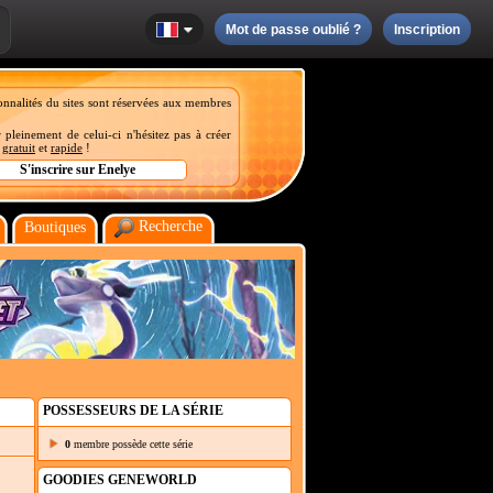
Mot de passe oublié ?
Inscription
onnalités du sites sont réservées aux membres
 pleinement de celui-ci n'hésitez pas à créer
t
gratuit
et
rapide
!
Recherche
Boutiques
POSSESSEURS DE LA SÉRIE
0
membre possède cette série
GOODIES GENEWORLD