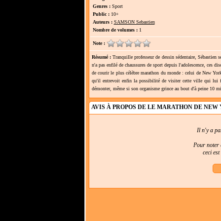
Genres :
Sport
Public :
10+
Auteurs :
SAMSON Sebastien
Nombre de volumes :
1
Note :
Résumé :
Tranquille professeur de dessin sédentaire, Sébastien s
n'a pas enfilé de chaussures de sport depuis l'adolescence, ces d
de courir le plus célèbre marathon du monde : celui de New York. 
qu'il entrevoit enfin la possibilité de visiter cette ville qui l
démonter, même si son organisme grince au bout d'à peine 10 minu
AVIS À PROPOS DE LE MARATHON DE NEW 
Il n'y a p
Pour noter e
ceci es