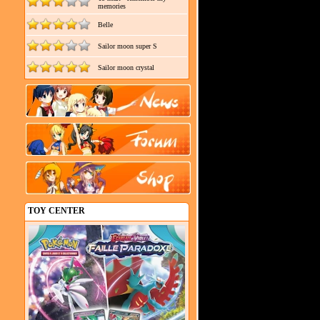
memories
Belle
Sailor moon super S
Sailor moon crystal
TOY CENTER