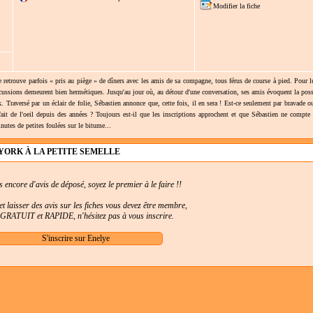
Modifier la fiche
e retrouve parfois « pris au piège » de dîners avec les amis de sa compagne, tous férus de course à pied. Pour l
iscussions demeurent bien hermétiques. Jusqu'au jour où, au détour d'une conversation, ses amis évoquent la poss
Traversé par un éclair de folie, Sébastien annonce que, cette fois, il en sera ! Est-ce seulement par bravade o
ui fait de l'oeil depuis des années ? Toujours est-il que les inscriptions approchent et que Sébastien ne compte
tes de petites foulées sur le bitume...
YORK À LA PETITE SEMELLE
as encore d'avis de déposé, soyez le premier à le faire !!
t laisser des avis sur les fiches vous devez être membre,
t GRATUIT et RAPIDE, n'hésitez pas à vous inscrire.