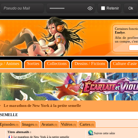
Retenir
Certaines foncti
Enelye
.
Afin de profiter
un compte, c'es
a / Animes
Sorties
Collections
Dessins / Fictions
Culture d'asie
>
Le marathon de New York à la petite semelle
 SEMELLE
Episodes
Images
Avatars
Vidéos
Cartes
(0)
(0)
(0)
(0)
(0)
Titres alternatifs :
Suivre cette série
Le marathon de New York à la petite semelle