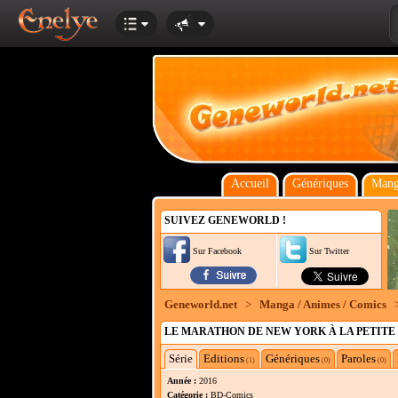
Accueil
Génériques
Mang
SUIVEZ GENEWORLD !
Sur Facebook
Sur Twitter
Geneworld.net
>
Manga / Animes / Comics
LE MARATHON DE NEW YORK À LA PETITE
Série
Editions
Génériques
Paroles
(1)
(0)
(0)
Année :
2016
Catégorie :
BD-Comics