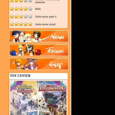
memories
Belle
Sailor moon super S
Sailor moon crystal
TOY CENTER