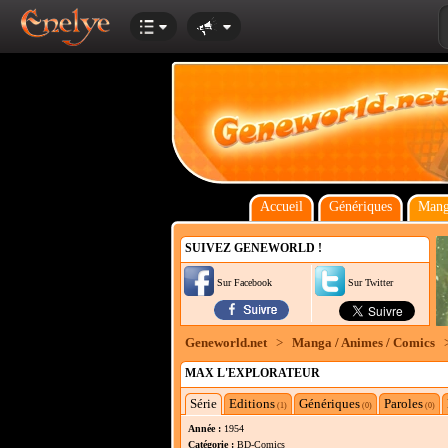
Accueil
Génériques
Mang
SUIVEZ GENEWORLD !
Sur Facebook
Sur Twitter
Geneworld.net
>
Manga / Animes / Comics
MAX L'EXPLORATEUR
Série
Editions
Génériques
Paroles
(1)
(0)
(0)
Année :
1954
Catégorie :
BD-Comics