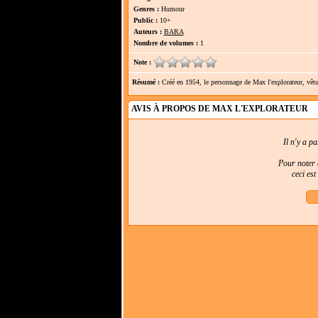
Genres :
Humour
Public :
10+
Auteurs :
BARA
Nombre de volumes :
1
Note :
Résumé :
Créé en 1954, le personnage de Max l'explorateur, vêtu d
AVIS À PROPOS DE MAX L'EXPLORATEUR
Il n'y a p
Pour noter e
ceci es