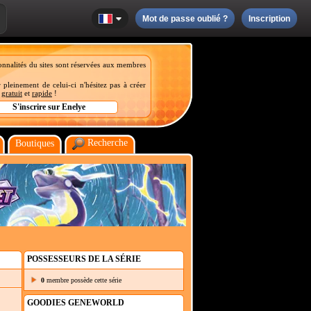
Mot de passe oublié ?
Inscription
onnalités du sites sont réservées aux membres
 pleinement de celui-ci n'hésitez pas à créer
t
gratuit
et
rapide
!
Recherche
Boutiques
POSSESSEURS DE LA SÉRIE
0
membre possède cette série
GOODIES GENEWORLD