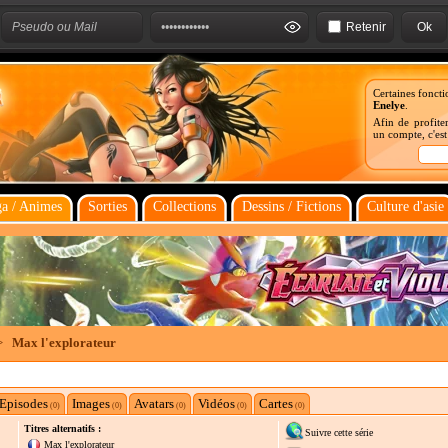
Retenir
Certaines foncti
Enelye
.
Afin de profiter
un compte, c'es
a / Animes
Sorties
Collections
Dessins / Fictions
Culture d'asie
>
Max l'explorateur
Episodes
Images
Avatars
Vidéos
Cartes
(0)
(0)
(0)
(0)
(0)
Titres alternatifs :
Suivre cette série
Max l'explorateur