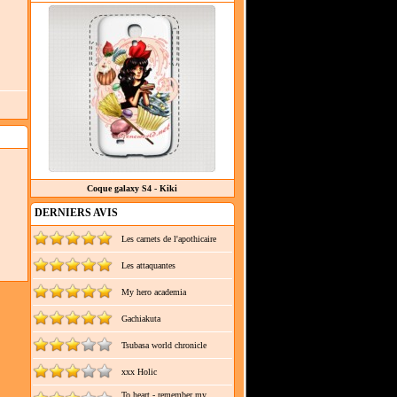
Coque galaxy S4 - Kiki
DERNIERS AVIS
Les carnets de l'apothicaire
Les attaquantes
My hero academia
Gachiakuta
Tsubasa world chronicle
xxx Holic
To heart - remember my