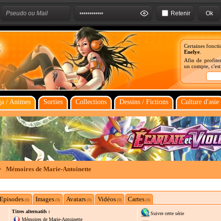
Retenir
Certaines foncti
Enelye
.
Afin de profiter
un compte, c'es
a / Animes
Sorties
Collections
Dessins / Fictions
Culture d'asie
>
Mémoires de Marie-Antoinette
Episodes
Images
Avatars
Vidéos
Cartes
(0)
(0)
(0)
(0)
(0)
Titres alternatifs :
Suivre cette série
Mémoires de Marie-Antoinette