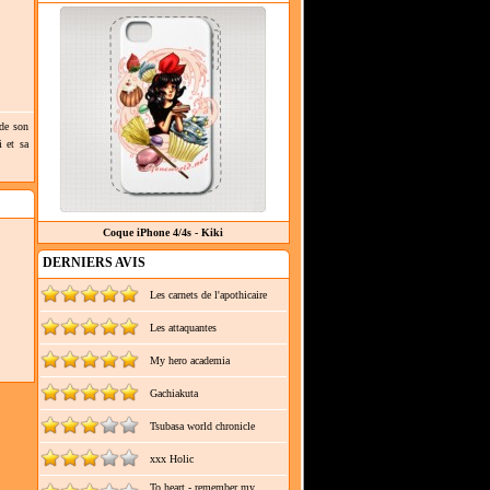
 de son
i et sa
Coque iPhone 4/4s - Kiki
DERNIERS AVIS
Les carnets de l'apothicaire
Les attaquantes
My hero academia
Gachiakuta
Tsubasa world chronicle
xxx Holic
To heart - remember my