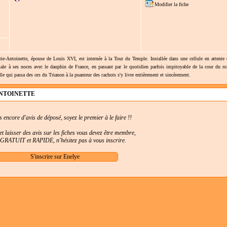
Modifier la fiche
e-Antoinette, épouse de Louis XVI, est internée à la Tour du Temple. Installée dans une cellule en attente
tale à ses noces avec le dauphin de France, en passant par le quotidien parfois impitoyable de la cour du ro
le qui passa des ors du Trianon à la puanteur des cachots s'y livre entièrement et sincèrement.
ANTOINETTE
as encore d'avis de déposé, soyez le premier à le faire !!
t laisser des avis sur les fiches vous devez être membre,
t GRATUIT et RAPIDE, n'hésitez pas à vous inscrire.