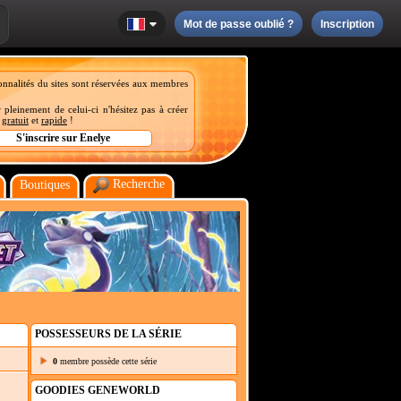
Mot de passe oublié ?
Inscription
onnalités du sites sont réservées aux membres
 pleinement de celui-ci n'hésitez pas à créer
t
gratuit
et
rapide
!
Recherche
Boutiques
POSSESSEURS DE LA SÉRIE
0
membre possède cette série
GOODIES GENEWORLD