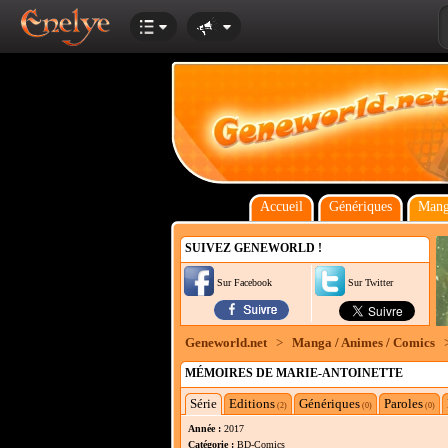
Accueil
Génériques
Mang
SUIVEZ GENEWORLD !
Sur Facebook
Sur Twitter
Geneworld.net
>
Manga / Animes / Comics
MÉMOIRES DE MARIE-ANTOINETTE
Série
Editions
Génériques
Paroles
(2)
(0)
(0)
Année :
2017
Catégorie :
BD-Comics