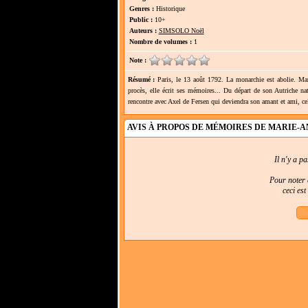
Genres :
Historique
Public :
10+
Auteurs :
SIMSOLO Noël
Nombre de volumes :
1
Note :
Résumé :
Paris, le 13 août 1792. La monarchie est abolie. Mari
procès, elle écrit ses mémoires... Du départ de son Autriche na
rencontre avec Axel de Fersen qui deviendra son amant et ami, cel
AVIS À PROPOS DE MÉMOIRES DE MARIE-
Il n'y a p
Pour noter e
ceci es