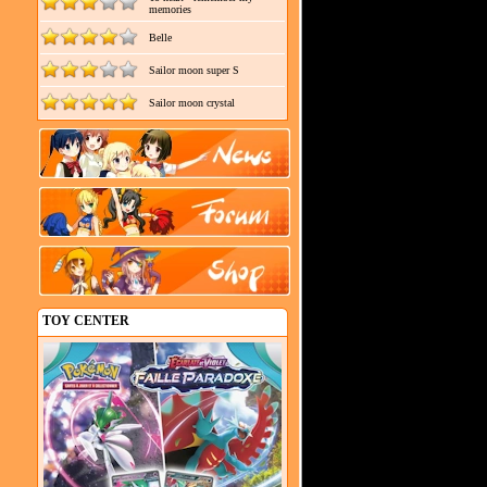
memories
Belle
Sailor moon super S
Sailor moon crystal
TOY CENTER