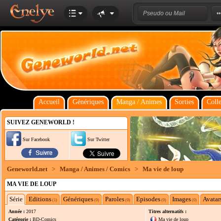
Accueil
Génériques
Manga / Animes
Sorties
Colle
SUIVEZ GENEWORLD !
Sur Facebook
Sur Twitter
Geneworld.net
>
Manga / Animes / Comics
>
Ma vie de loup
MA VIE DE LOUP
Série
Editions
Génériques
Paroles
Episodes
Images
Avatar
(1)
(0)
(0)
(0)
(0)
Année :
2017
Titres alternatifs :
Catégorie :
BD-Comics
Ma vie de loup