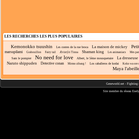
LES RECHERCHES LES PLUS POPULAIRES
Kemonokko tsuushin
Peti
La maison de mickey
Les contes de la rue broca
Shaman king
marsupilami
Grabouillon
Fairy tail
Ævintýri Tinna
Les animaniacs
Mes par
No need for love
La dresseuse 
Sam le pompier
Albert, le 5ème mousquetaire
Naruto shippuden
Detective conan
Los caballeros de kodai
Mirmo zibang !
Koko wa ore ni
Maya l'abeill
Geneworld.net
-
Fighting 
Site membre du réseau
Enely