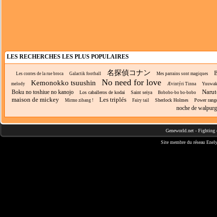
LES RECHERCHES LES PLUS POPULAIRES
名探偵コナン
B
Les contes de la rue broca
Galactik football
Mes parrains sont magiques
No need for love
Kemonokko tsuushin
melody
Ævintýri Tinna
Yuuwak
Narut
Boku no toshiue no kanojo
Los caballeros de kodai
Saint seiya
Bobobo-bo bo-bobo
maison de mickey
Les triplés
Sherlock Holmes
Power rang
Mirmo zibang !
Fairy tail
noche de walpurg
Geneworld.net
-
Fighting 
Site membre du réseau
Enely