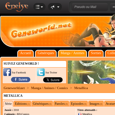
Accueil
Génériques
Manga / Animes
Sorties
Colle
SUIVEZ GENEWORLD !
Sur Facebook
Sur Twitter
Geneworld.net
>
Manga / Animes / Comics
>
Metallica
METALLICA
Série
Editions
Génériques
Paroles
Episodes
Images
Avatar
(1)
(0)
(0)
(0)
(0)
Année :
2018
Titres alternatifs :
Catégorie :
BD-Comics
Metallica