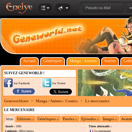
Accueil
Génériques
Manga / Animes
Sorties
Colle
SUIVEZ GENEWORLD !
Sur Facebook
Sur Twitter
Geneworld.net
>
Manga / Animes / Comics
>
Le mercenaire
LE MERCENAIRE
Série
Editions
Génériques
Paroles
Episodes
Images
Avatar
(3)
(0)
(0)
(0)
(0)
Année :
1982
Titres alternatifs :
Catégorie :
BD-Comics
Le mercenaire