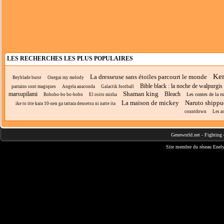
LES RECHERCHES LES PLUS POPULAIRES
Ke
La dresseuse sans étoiles parcourt le monde
Beyblade burst
Onegai my melody
Bible black : la noche de walpurgis
parrains sont magiques
Angela anaconda
Galactik football
Shaman king
marsupilami
Bleach
Les contes de la r
Bobobo-bo bo-bobo
El osito misha
La maison de mickey
Naruto shipp
ike to itte kara 10-nen ga tattara densetsu ni natte ita
countdown
Les a
Geneworld.net
-
Fighting 
Site membre du réseau
Enely