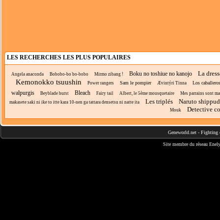
LES RECHERCHES LES PLUS POPULAIRES
La dress
Boku no toshiue no kanojo
Angela anaconda
Bobobo-bo bo-bobo
Mirmo zibang !
Kemonokko tsuushin
Sam le pompier
Los caballero
Power rangers
Ævintýri Tinna
walpurgis
Bleach
Beyblade burst
Fairy tail
Albert, le 5ème mousquetaire
Mes parrains sont m
Les triplés
Naruto shippu
makasete saki ni ike to itte kara 10-nen ga tattara densetsu ni natte ita
Detective c
Mouk
Geneworld.net
-
Fighting 
Site membre du réseau
Enely