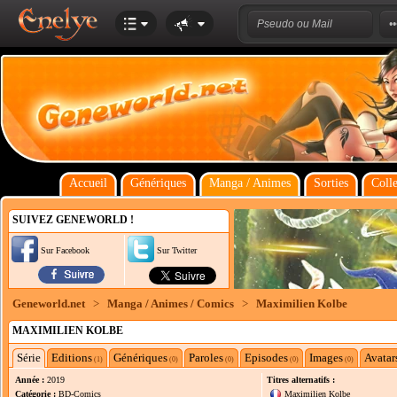
Accueil
Génériques
Manga / Animes
Sorties
Colle
SUIVEZ GENEWORLD !
Sur Facebook
Sur Twitter
Geneworld.net
>
Manga / Animes / Comics
>
Maximilien Kolbe
MAXIMILIEN KOLBE
Série
Editions
Génériques
Paroles
Episodes
Images
Avatar
(1)
(0)
(0)
(0)
(0)
Année :
2019
Titres alternatifs :
Catégorie :
BD-Comics
Maximilien Kolbe