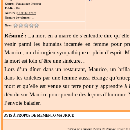
Genres :
Fantastique, Humour
Public :
10+
Auteurs :
COTTE Olivier
Nombre de volumes :
1
Note :
Résumé :
La mort en a marre de sʼentendre dire quʼell
venir parmi les humains incarnée en femme pour pr
Maurice, un chirurgien sympathique et plein dʼesprit. M
la mort est loin dʼêtre une sinécure…
Lors dʼun dîner dans un restaurant, Maurice, un brillan
dans les toilettes par une femme aussi étrange quʼentrepr
mort et quʼelle est venue sur terre pour y apprendre à êt
dévolu sur Maurice pour prendre des leçons dʼhumour. Ma
lʼenvoie balader.
AVIS À PROPOS DE MEMENTO MAURICE
Il n'y a pas encore d'avis de déposé, soyez le p