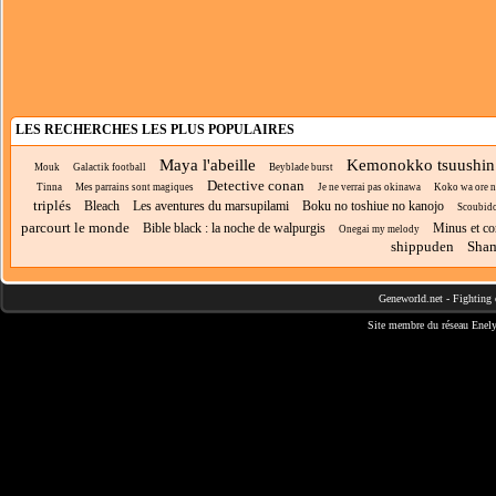
LES RECHERCHES LES PLUS POPULAIRES
Maya l'abeille
Kemonokko tsuushin
Mouk
Galactik football
Beyblade burst
Detective conan
Tinna
Mes parrains sont magiques
Je ne verrai pas okinawa
Koko wa ore ni 
triplés
Bleach
Les aventures du marsupilami
Boku no toshiue no kanojo
Scoubid
parcourt le monde
Bible black : la noche de walpurgis
Minus et co
Onegai my melody
shippuden
Sham
Geneworld.net
-
Fighting 
Site membre du réseau
Enely