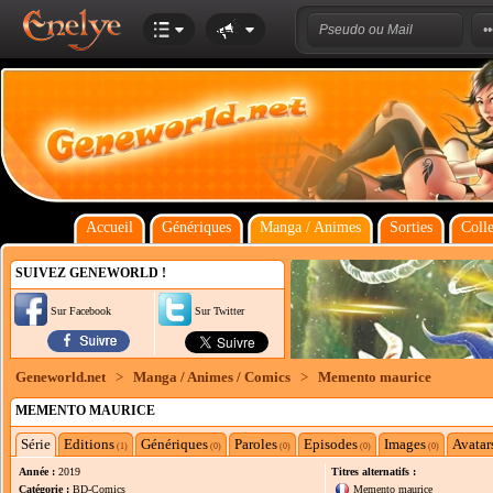
Accueil
Génériques
Manga / Animes
Sorties
Colle
SUIVEZ GENEWORLD !
Sur Facebook
Sur Twitter
Geneworld.net
>
Manga / Animes / Comics
>
Memento maurice
MEMENTO MAURICE
Série
Editions
Génériques
Paroles
Episodes
Images
Avatar
(1)
(0)
(0)
(0)
(0)
Année :
2019
Titres alternatifs :
Catégorie :
BD-Comics
Memento maurice