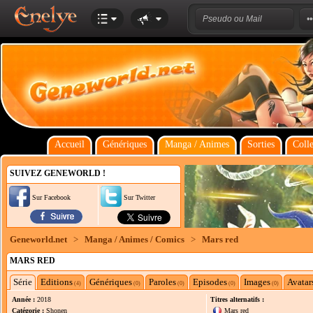
Accueil
Génériques
Manga / Animes
Sorties
Colle
SUIVEZ GENEWORLD !
Sur Facebook
Sur Twitter
Geneworld.net
>
Manga / Animes / Comics
>
Mars red
MARS RED
Série
Editions
Génériques
Paroles
Episodes
Images
Avatar
(4)
(0)
(0)
(0)
(0)
Année :
2018
Titres alternatifs :
Catégorie :
Shonen
Mars red