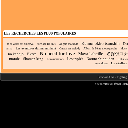
LES RECHERCHES LES PLUS POPULAIRES
Kemonokko tsuushin
Det
Je ne verrai pas okinawa
Sherlock Holmes
Angela anaconda
Les aventures du marsupilami
Albert, le 5ème mousquetaire
misha
Onegai my melody
Mouk
No need for love
Maya l'abeille
名探偵コナ
no kanojo
Bleach
monde
Shaman king
Les triplés
Naruto shippuden
Les animaniacs
Koko wa o
Los caballeros
countdown
Geneworld.net
-
Fighting 
Site membre du réseau
Enely