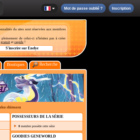
Mot de passe oublié ?
Inscription
onnalités du sites sont réservées aux membres
 pleinement de celui-ci n'hésitez pas à créer
t
gratuit
et
rapide
!
Recherche
Boutiques
taku shimasu
POSSESSEURS DE LA SÉRIE
0
membre possède cette série
GOODIES GENEWORLD