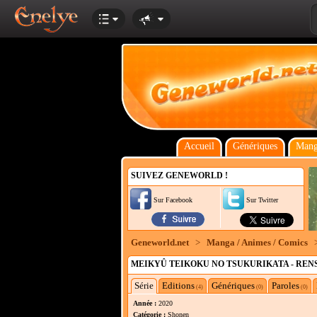
Accueil
Génériques
Mang
SUIVEZ GENEWORLD !
Sur Facebook
Sur Twitter
Geneworld.net
>
Manga / Animes / Comics
MEIKYÛ TEIKOKU NO TSUKURIKATA - REN
Série
Editions
Génériques
Paroles
(4)
(0)
(0)
Année :
2020
Catégorie :
Shonen