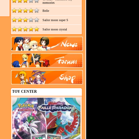
memories
Belle
Sailor moon super S
Sailor moon crystal
TOY CENTER