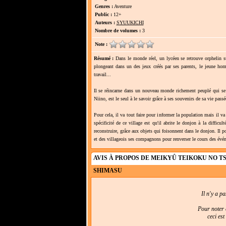
Genres :
Aventure
Public :
12+
Auteurs :
SYUUKICHI
Nombre de volumes :
3
Note :
Résumé :
Dans le monde réel, un lycéen se retrouve orphelin su
plongeant dans un des jeux créés par ses parents, le jeune h
travail...
Il se réincarne dans un nouveau monde richement peuplé qui se t
Niino, est le seul à le savoir grâce à ses souvenirs de sa vie pas
Pour cela, il va tout faire pour informer la population mais il va 
spécificité de ce village est qu'il abrite le donjon à la difficu
reconstruire, grâce aux objets qui foisonnent dans le donjon. Il po
et des villageois ses compagnons pour renverser le cours des évé
AVIS À PROPOS DE MEIKYÛ TEIKOKU NO T
SHIMASU
Il n'y a p
Pour noter e
ceci es