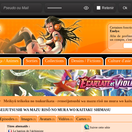
Retenir
Certaines foncti
Enelye
.
Afin de profiter
un compte, c'es
a / Animes
Sorties
Collections
Dessins / Fictions
Culture d'asie
>
Meikyû teikoku no tsukurikata - renseijutsushi wa mazu risô no mura wo kai
SEIJUTSUSHI WA MAZU RISÔ NO MURA WO KAITAKU SHIMASU
Episodes
Images
Avatars
Vidéos
Cartes
(0)
(0)
(0)
(0)
(0)
Titres alternatifs :
Suivre cette série
Le bastion de l'alchimiste