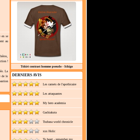
e en se
ent au
 héros,
ction !
Tshirt contrast homme pseudo - Ichigo
déo. La
DERNIERS AVIS
e de le
bastion
Les carnets de l'apothicaire
Les attaquantes
My hero academia
Gachiakuta
Tsubasa world chronicle
xxx Holic
To heart - remember my