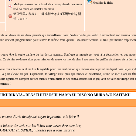
Modifier la fiche
Meikyû teikoku no tsukurikata - renseijutsushi wa mazu
risô no mura wo kaitaku shimasu
迷宮帝国の作り方 ～錬成術士はまず理想の村を開
拓します～
ite au décès de ses deux parents qui travaillaient dans l'industrie du jeu vidéo. Surmontant son traumatism
omme devient programmeur pour suivre la même voie qu'eux. Malheureusement, il finit par mourir d'épuisem
rouve être la copie parfaite du jeu de ses parents. Sauf que ce monde est voué à la destruction et que notre
sée. Ce dernier se donne alors pour mission de sauver ce monde cher à son cœur des griffes du dragon de la destru
être très vite contraint de fuir la capitale pour une destination qui s'avère être le point de départ dans le jeu vi
lté la plus élevée du jeu. Cependant, le village n'est plus que ruines et désolation, Niino se met alors en têt
urra également compter sur ses talents d'alchimiste et ses connaissances sur le jeu, afin de faire du village son 
nements !
SUKURIKATA - RENSEIJUTSUSHI WA MAZU RISÔ NO MURA WO KAITAKU
as encore d'avis de déposé, soyez le premier à le faire !!
t laisser des avis sur les fiches vous devez être membre,
t GRATUIT et RAPIDE, n'hésitez pas à vous inscrire.