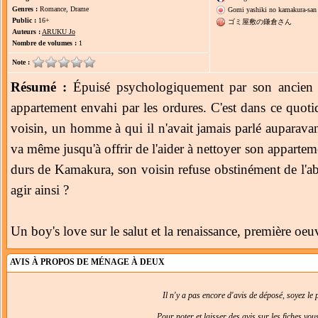
Genres :
Romance, Drame
Gomi yashiki no kamakura-san
Public :
16+
ゴミ屋敷の鎌倉さん
Auteurs :
ARUKU Jo
Nombre de volumes :
1
Note :
Résumé :
Épuisé psychologiquement par son ancien t
appartement envahi par les ordures. C'est dans ce quoti
voisin, un homme à qui il n'avait jamais parlé auparavant
va même jusqu'à offrir de l'aider à nettoyer son apparteme
durs de Kamakura, son voisin refuse obstinément de l'ab
agir ainsi ?
Un boy's love sur le salut et la renaissance, première oeu
AVIS À PROPOS DE MÉNAGE À DEUX
Il n'y a pas encore d'avis de déposé, soyez le p
Pour noter et laisser des avis sur les fiches vo