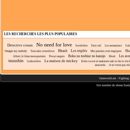
LES RECHERCHES LES PLUS POPULAIRES
No need for love
Detective conan
Scoubidou
Fairy tail
Les animaniacs
Gala
Les triplés
Sh
Bleach
Onegai my melody
Yuuwaku countdown
Mes parrains sont magiques
Boku no toshiue no kanojo
Les ave
Albert, le 5ème mousquetaire
Power rangers
Mouk
tsuushin
La maison de mickey
Grabouillon
Koko wa ore ni makasete saki ni ike to itte k
anaconda
Je ne verrai pas o
Geneworld.net
-
Fighting 
Site membre du réseau
Enely