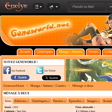
Accueil
Génériques
Manga / Animes
Sorties
Colle
SUIVEZ GENEWORLD !
Sur Facebook
Sur Twitter
Geneworld.net
>
Manga / Animes / Comics
>
Ménage à deux
MÉNAGE À DEUX
Série
Editions
Génériques
Paroles
Episodes
Images
Avatar
(1)
(0)
(0)
(0)
(0)
Année :
2022
Titres alternatifs :
Catégorie :
Yaoi-Yuri
Ménage à deux