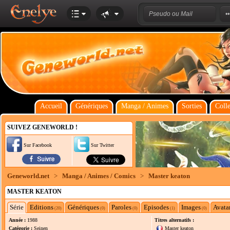
Accueil
Génériques
Manga / Animes
Sorties
Colle
SUIVEZ GENEWORLD !
Sur Facebook
Sur Twitter
Geneworld.net
>
Manga / Animes / Comics
>
Master keaton
MASTER KEATON
Série
Editions
Génériques
Paroles
Episodes
Images
Avata
(20)
(0)
(0)
(1)
(0)
Année :
1988
Titres alternatifs :
Catégorie :
Seinen
Master keaton