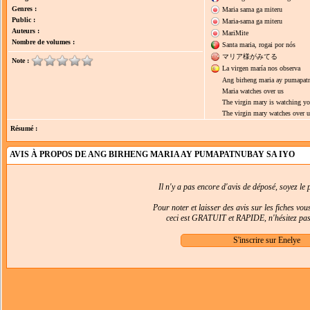
Genres :
Maria sama ga miteru
Public :
Maria-sama ga miteru
Auteurs :
MariMite
Nombre de volumes :
Santa maria, rogai por nós
マリア様がみてる
Note :
La virgen maría nos observa
Ang birheng maria ay pumapatn
Maria watches over us
The virgin mary is watching y
The virgin mary watches over u
Résumé :
AVIS À PROPOS DE ANG BIRHENG MARIA AY PUMAPATNUBAY SA IYO
Il n'y a pas encore d'avis de déposé, soyez le p
Pour noter et laisser des avis sur les fiches vo
ceci est GRATUIT et RAPIDE, n'hésitez pas 