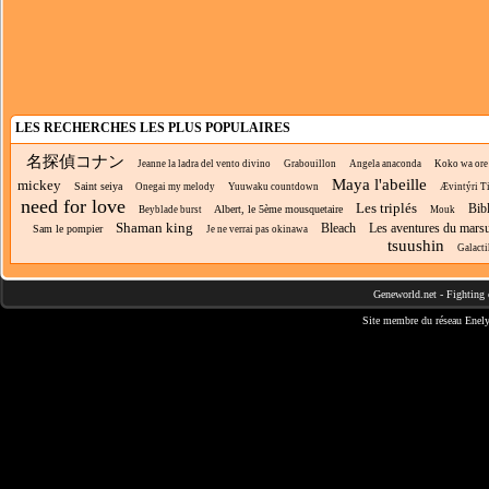
LES RECHERCHES LES PLUS POPULAIRES
名探偵コナン
Jeanne la ladra del vento divino
Grabouillon
Angela anaconda
Koko wa ore n
Maya l'abeille
mickey
Saint seiya
Onegai my melody
Yuuwaku countdown
Ævintýri T
need for love
Les triplés
Bibl
Albert, le 5ème mousquetaire
Beyblade burst
Mouk
Shaman king
Bleach
Les aventures du mars
Sam le pompier
Je ne verrai pas okinawa
tsuushin
Galacti
Geneworld.net
-
Fighting 
Site membre du réseau
Enely