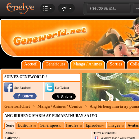
Accueil
Génériques
Manga / Animes
Sorties
Colle
SUIVEZ GENEWORLD !
Sur Facebook
Sur Twitter
Geneworld.net
>
Manga / Animes / Comics
>
Ang birheng maria ay puma
ANG BIRHENG MARIA AY PUMAPATNUBAY SA IYO
Série
Editions
Génériques
Paroles
Episodes
Images
Avatar
(4)
(2)
(2)
(6)
(0)
Année :
Titres alternatifs :
Catégorie :
La vierge marie vous regarde