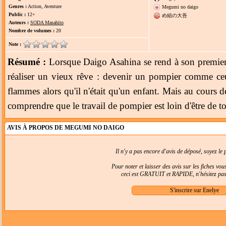
Genres :
Action, Aventure
Megumi no daigo
Public :
12+
め組の大吾
Auteurs :
SODA Masahito
Nombre de volumes :
20
Note :
Résumé :
Lorsque Daigo Asahina se rend à son premier jou
réaliser un vieux rêve : devenir un pompier comme ce
flammes alors qu'il n'était qu'un enfant. Mais au cours 
comprendre que le travail de pompier est loin d'être de to
AVIS À PROPOS DE MEGUMI NO DAIGO
Il n'y a pas encore d'avis de déposé, soyez le p
Pour noter et laisser des avis sur les fiches vo
ceci est GRATUIT et RAPIDE, n'hésitez pas 