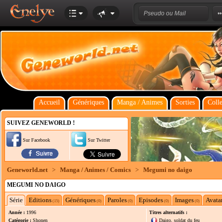
Accueil
Génériques
Manga / Animes
Sorties
Colle
SUIVEZ GENEWORLD !
Sur Facebook
Sur Twitter
Geneworld.net
>
Manga / Animes / Comics
>
Megumi no daigo
MEGUMI NO DAIGO
Série
Editions
Génériques
Paroles
Episodes
Images
Avata
(15)
(0)
(0)
(0)
(0)
Année :
1996
Titres alternatifs :
Catégorie :
Shonen
Daigo, soldat du feu