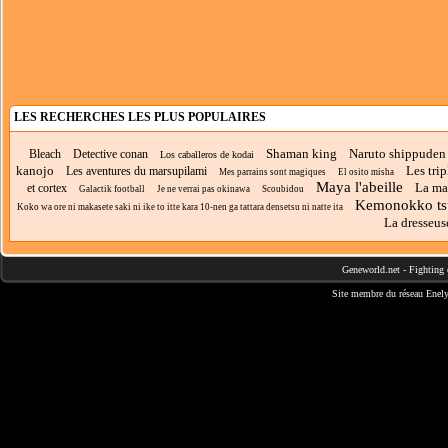
LES RECHERCHES LES PLUS POPULAIRES
Shaman king
Naruto shippuden
Bleach
Detective conan
Los caballeros de kodai
kanojo
Les trip
Les aventures du marsupilami
Mes parrains sont magiques
El osito misha
Maya l'abeille
La ma
et cortex
Galactik football
Je ne verrai pas okinawa
Scoubidou
Kemonokko ts
Koko wa ore ni makasete saki ni ike to itte kara 10-nen ga tattara densetsu ni natte ita
La dresseus
Geneworld.net
-
Fighting 
Site membre du réseau
Enely