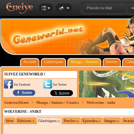
Accueil
Génériques
Manga / Animes
Sorties
Colle
SUIVEZ GENEWORLD !
Sur Facebook
Sur Twitter
Geneworld.net
>
Manga / Animes / Comics
>
Wolverine - snikt
WOLVERINE - SNIKT
Série
Editions
Génériques
Paroles
Episodes
Images
Avatar
(0)
(0)
(0)
(0)
(0)