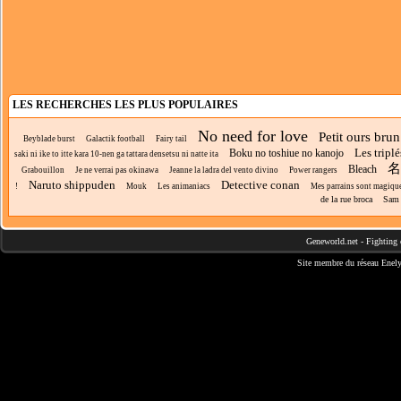
LES RECHERCHES LES PLUS POPULAIRES
No need for love
Petit ours brun
Beyblade burst
Galactik football
Fairy tail
Les triplé
Boku no toshiue no kanojo
saki ni ike to itte kara 10-nen ga tattara densetsu ni natte ita
名
Bleach
Grabouillon
Je ne verrai pas okinawa
Jeanne la ladra del vento divino
Power rangers
Naruto shippuden
Detective conan
!
Mouk
Les animaniacs
Mes parrains sont magiqu
de la rue broca
Sam 
Geneworld.net
-
Fighting 
Site membre du réseau
Enely