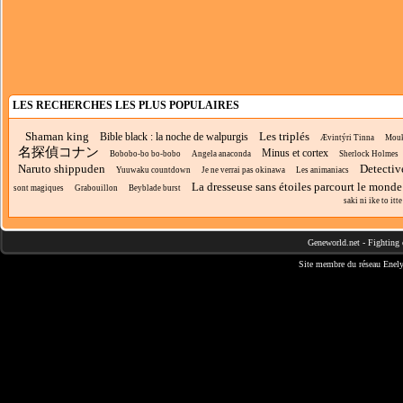
LES RECHERCHES LES PLUS POPULAIRES
Shaman king
Les triplés
Bible black : la noche de walpurgis
Ævintýri Tinna
Mou
名探偵コナン
Minus et cortex
Bobobo-bo bo-bobo
Angela anaconda
Sherlock Holmes
Naruto shippuden
Detectiv
Yuuwaku countdown
Je ne verrai pas okinawa
Les animaniacs
La dresseuse sans étoiles parcourt le monde
sont magiques
Grabouillon
Beyblade burst
saki ni ike to itt
Geneworld.net
-
Fighting 
Site membre du réseau
Enely