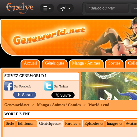
Accueil
Génériques
Manga / Animes
Sorties
Colle
SUIVEZ GENEWORLD !
Sur Facebook
Sur Twitter
Geneworld.net
>
Manga / Animes / Comics
>
World's end
WORLD'S END
Série
Editions
Génériques
Paroles
Episodes
Images
Avatar
(1)
(0)
(0)
(0)
(0)