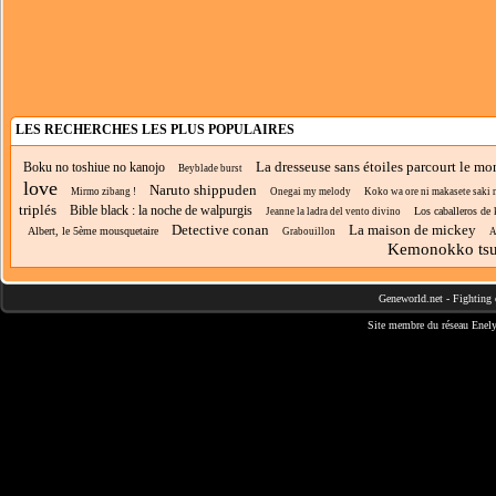
LES RECHERCHES LES PLUS POPULAIRES
La dresseuse sans étoiles parcourt le m
Boku no toshiue no kanojo
Beyblade burst
love
Naruto shippuden
Mirmo zibang !
Onegai my melody
Koko wa ore ni makasete saki ni 
triplés
Bible black : la noche de walpurgis
Los caballeros de 
Jeanne la ladra del vento divino
Detective conan
La maison de mickey
Albert, le 5ème mousquetaire
Grabouillon
A
Kemonokko tsu
Geneworld.net
-
Fighting 
Site membre du réseau
Enely