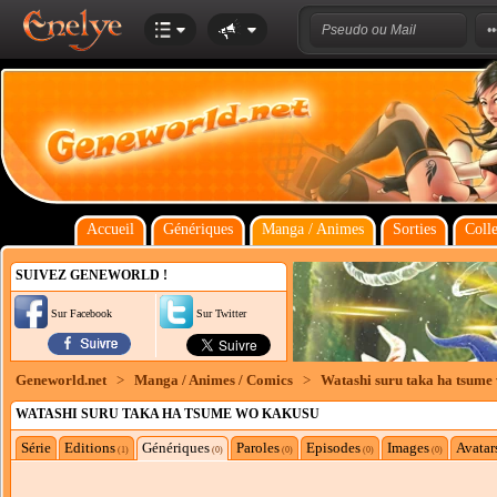
Accueil
Génériques
Manga / Animes
Sorties
Colle
SUIVEZ GENEWORLD !
Sur Facebook
Sur Twitter
Geneworld.net
>
Manga / Animes / Comics
>
Watashi suru taka ha tsume
WATASHI SURU TAKA HA TSUME WO KAKUSU
Série
Editions
Génériques
Paroles
Episodes
Images
Avatar
(1)
(0)
(0)
(0)
(0)