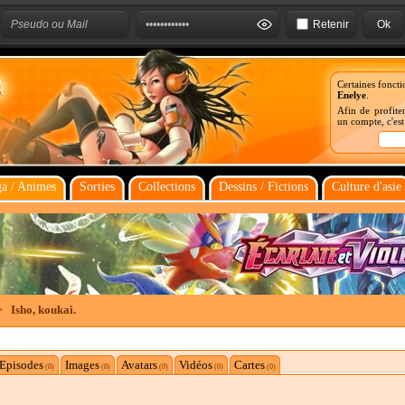
Retenir
Certaines foncti
Enelye
.
Afin de profiter
un compte, c'es
a / Animes
Sorties
Collections
Dessins / Fictions
Culture d'asie
>
Isho, koukai.
Episodes
Images
Avatars
Vidéos
Cartes
(0)
(0)
(0)
(0)
(0)