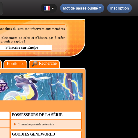
Mot de passe oublié ?
Inscription
onnalités du sites sont réservées aux membres
 pleinement de celui-ci n'hésitez pas à créer
t
gratuit
et
rapide
!
Recherche
Boutiques
POSSESSEURS DE LA SÉRIE
1
membre possède cette série
GOODIES GENEWORLD