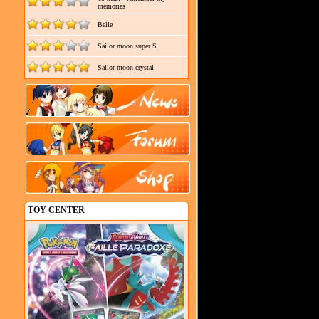
memories
Belle
Sailor moon super S
Sailor moon crystal
TOY CENTER