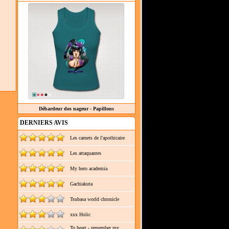
Débardeur dos nageur - Papillons
DERNIERS AVIS
Les carnets de l'apothicaire
Les attaquantes
My hero academia
Gachiakuta
Tsubasa world chronicle
xxx Holic
To heart - remember my