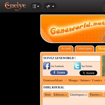
Accueil
Génériques
Mang
SUIVEZ GENEWORLD !
Sur Facebook
Sur Twitter
Geneworld.net
>
Manga / Animes / Comics
ISHO, KOUKAI.
Série
Editions
Génériques
Paroles
(9)
(0)
(0)