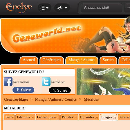
Accueil
Génériques
Manga / Animes
Sorties
Colle
SUIVEZ GENEWORLD !
Sur Facebook
Sur Twitter
Geneworld.net
>
Manga / Animes / Comics
>
Métalder
MÉTALDER
Série
Editions
Génériques
Paroles
Episodes
Images
Avatar
(0)
(1)
(1)
(5)
(0)