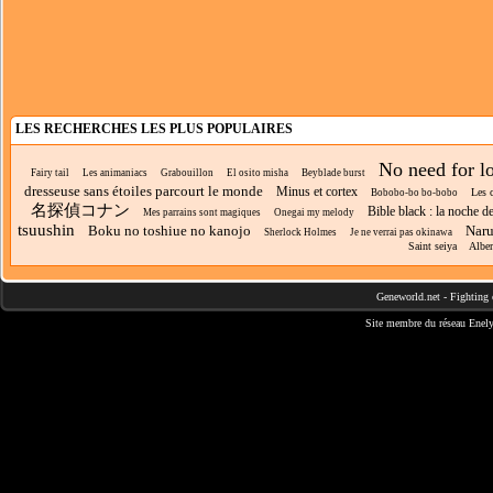
LES RECHERCHES LES PLUS POPULAIRES
No need for l
Fairy tail
Les animaniacs
Grabouillon
El osito misha
Beyblade burst
dresseuse sans étoiles parcourt le monde
Minus et cortex
Les c
Bobobo-bo bo-bobo
名探偵コナン
Bible black : la noche d
Mes parrains sont magiques
Onegai my melody
tsuushin
Boku no toshiue no kanojo
Naru
Sherlock Holmes
Je ne verrai pas okinawa
Saint seiya
Alber
Geneworld.net
-
Fighting 
Site membre du réseau
Enely