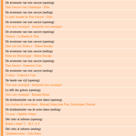
De avonturen van tom sawyer
(opening)
Tom Sawyer c'est l'Amérique - Elfie
De avonturen van tom sawyer
(ending)
Le petit monde de Tom Sawyer - Elfie
De avonturen van tom sawyer
(opening)
Titre non renseigné
-
Interprète non renseigné
De avonturen van tom sawyer
(opening)
Tommy - La Banda di Tom
De avonturen van tom sawyer
(opening)
Dare yori mo Tooku e - Maron Kusaka
De avonturen van tom sawyer
(ending)
Boku no Mississippi - Maron Kusaka
De avonturen van tom sawyer
(opening)
Tom Sawyer - Francisco Ceia
De avonturen van tom sawyer
(ending)
O barco - Francisco Ceia
De bende van vijf
(opening)
Titre non renseigné
-
Interprète non renseigné
Le défi des gobots
(opening)
Titre non renseigné
- Bernard Minet
De klokkenluider van de notre dame
(opening)
Les cloches de notre dame - Bernard Alane,Jean Piat, Dominique Tirmont
De klokkenluider van de notre dame
(ending)
Un jour - Ophélie Winter
Del cielo al infierno
(opening)
Bomb a head! V - M.C.A·T
Del cielo al infierno
(ending)
Aishitene motto - Aiko Kayo