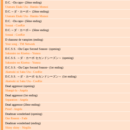
D.C. ~Da capo~
(2ème ending)
Utamaru Ekaki Uta - Haruko Momoi
D.C.～ダ・カーポ～
(2ème ending)
Utamaru Ekaki Uta - Haruko Momoi
D.C. ~Da capo~
(3ème ending)
Sonzai - CooRie
D.C.～ダ・カーポ～
(3ème ending)
Sonzai - CooRie
D chasseur de vampires
(ending)
Your song - TM Network
D.C.S.S. ~Da Capo Second Season~
(opening)
Sakurairo no Kisetsu - Yozuca
D.C.S.S. ～ダ・カーポ セカンドシーズン～
(opening)
Sakurairo no Kisetsu - Yozuca
D.C.S.S. ~Da Capo Second Season~
(1er ending)
Akatsuki ni Saku Uta - CooRie
D.C.S.S. ～ダ・カーポ セカンドシーズン～
(1er ending)
Akatsuki ni Saku Uta - CooRie
Dead aggressor
(opening)
Shangri-la - Angela
Dead aggressor
(1er ending)
Separation - Angela
Dead aggressor
(2ème ending)
Proof - Angela
Deadman wonderland
(opening)
One Reason - Fade
Deadman wonderland
(ending)
Shiny shiny - Nirgilis