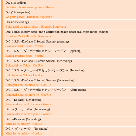
Dbz
(1er ending)
Dete koi tobikiri zenkai power - Manna
Dbz
(2ème opening)
We gotta power - Hironobu Kageyama
Dbz
(2ème ending)
Boku-tachi wa tenshi datta - Hironobu Kageyama
Dbz: a final solitary battle! the z warrior son goku's father challenges furiza
(ending)
Hikari no Tabi - Hironobu Kageyama
D.C.II S.S. ~Da Capo II Second Season~
(opening)
Sakura amaneku sekai - Yozuca
D.C.II S.S. ～ダ・カーポII セカンドシーズン～
(opening)
Sakura amaneku sekai - Yozuca
D.C.II S.S. ~Da Capo II Second Season~
(1er ending)
Bokutachi no Yukue - CooRie
D.C.II S.S. ～ダ・カーポII セカンドシーズン～
(1er ending)
Bokutachi no Yukue - CooRie
D.C.II S.S. ~Da Capo II Second Season~
(2ème ending)
Ameagari kimi no moto he - CooRie
D.C.II S.S. ～ダ・カーポII セカンドシーズン～
(2ème ending)
Ameagari kimi no moto he - CooRie
D.C. ~Da capo~
(1er opening)
Sakura saku mirai koi yume - Yozuca
D.C.～ダ・カーポ～
(1er opening)
Sakura saku mirai koi yume - Yozuca
D.C. ~Da capo~
(1er ending)
Mirai he no melody - CooRie
D.C.～ダ・カーポ～
(1er ending)
Mirai he no melody - CooRie