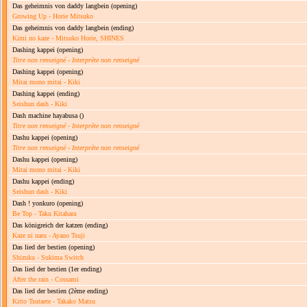
Das geheimnis von daddy langbein
(opening)
Growing Up - Horie Mitsuko
Das geheimnis von daddy langbein
(ending)
Kimi no kaze - Mitsuko Horie, SHINES
Dashing kappei
(opening)
Titre non renseigné
-
Interprète non renseigné
Dashing kappei
(opening)
Mitai mono mitai - Kiki
Dashing kappei
(ending)
Seishun dash - Kiki
Dash machine hayabusa
()
Titre non renseigné
-
Interprète non renseigné
Dashu kappei
(opening)
Titre non renseigné
-
Interprète non renseigné
Dashu kappei
(opening)
Mitai mono mitai - Kiki
Dashu kappei
(ending)
Seishun dash - Kiki
Dash ! yonkuro
(opening)
Be Top - Taku Kitahara
Das königreich der katzen
(ending)
Kaze ni naru - Ayano Tsuji
Das lied der bestien
(opening)
Shizuku - Sukima Switch
Das lied der bestien
(1er ending)
After the rain - Cossami
Das lied der bestien
(2ème ending)
Kitto Tsutaete - Takako Matsu