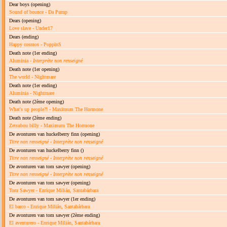
Dear boys
(opening)
Sound of bounce - Da Pump
Dears
(opening)
Love slave - Under17
Dears
(ending)
Happy cosmos - PoppinS
Death note
(1er ending)
Aluminia -
Interprète non renseigné
Death note
(1er opening)
The world - Nightmare
Death note
(1er ending)
Aluminia - Nightmare
Death note
(2ème opening)
What's up people?! - Maximum The Hormone
Death note
(2ème ending)
Zetsubou billy - Maximum The Hormone
De avonturen van huckelberry finn
(opening)
Titre non renseigné
-
Interprète non renseigné
De avonturen van huckelberry finn
()
Titre non renseigné
-
Interprète non renseigné
De avonturen van tom sawyer
(opening)
Titre non renseigné
-
Interprète non renseigné
De avonturen van tom sawyer
(opening)
Tom Sawyer - Enrique Milián, Santabárbara
De avonturen van tom sawyer
(1er ending)
El barco - Enrique Milián, Santabárbara
De avonturen van tom sawyer
(2ème ending)
El aventurero - Enrique Milián, Santabárbara