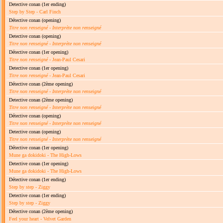
Detective conan
(1er ending)
Step by Step - Carl Finch
Détective conan
(opening)
Titre non renseigné
-
Interprète non renseigné
Detective conan
(opening)
Titre non renseigné
-
Interprète non renseigné
Détective conan
(1er opening)
Titre non renseigné
- Jean-Paul Cesari
Detective conan
(1er opening)
Titre non renseigné
- Jean-Paul Cesari
Détective conan
(2ème opening)
Titre non renseigné
-
Interprète non renseigné
Detective conan
(2ème opening)
Titre non renseigné
-
Interprète non renseigné
Détective conan
(opening)
Titre non renseigné
-
Interprète non renseigné
Detective conan
(opening)
Titre non renseigné
-
Interprète non renseigné
Détective conan
(1er opening)
Mune ga dokidoki - The High-Lows
Detective conan
(1er opening)
Mune ga dokidoki - The High-Lows
Détective conan
(1er ending)
Step by step - Ziggy
Detective conan
(1er ending)
Step by step - Ziggy
Détective conan
(2ème opening)
Feel your heart - Velvet Garden