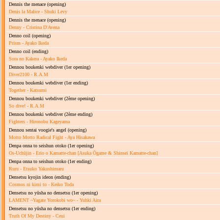
Dennis the menace
(opening)
Denis la Malice - Shuki Levy
Dennis the menace
(opening)
Denny - Cristina D'Avena
Denno coil
(opening)
Prism - Ayako Ikeda
Denno coil
(ending)
Sora no Kakera - Ayako Ikeda
Dennou boukenki webdiver
(1er opening)
Diver2100 - R.A.M
Dennou boukenki webdiver
(1er ending)
Together - Katsumi
Dennou boukenki webdiver
(2ème opening)
So dive! - R.A.M
Dennou boukenki webdiver
(2ème ending)
Fighters - Hironobu Kageyama
Dennou sentai voogie's angel
(opening)
Motto Motto Radical Fight - Aya Hisakawa
Denpa onna to seishun otoko
(1er opening)
Os-Uchūjin - Erio o Kamatte-chan [Asuka Ōgame & Shinsei Kamatte-chan]
Denpa onna to seishun otoko
(1er ending)
Ruru - Etsuko Yakushimaru
Densetsu kyojin ideon
(ending)
Cosmos ni kimi to - Keiko Toda
Densetsu no yūsha no densetsu
(1er opening)
LAMENT ~Yagate Yorokobi wo~ - Yuhki Aira
Densetsu no yūsha no densetsu
(1er ending)
Truth Of My Destiny - Ceui