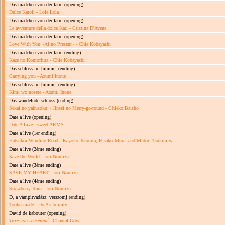
Das mädchen von der farm
(opening)
Dulce Katoli - Lola Lola
Das mädchen von der farm
(opening)
Le avventure della dolce Kati - Cristina D'Avena
Das mädchen von der farm
(opening)
Love With You ~Ai no Present~ - Chie Kobayashi
Das mädchen von der farm
(ending)
Kaze no Komoriuta - Chie Kobayashi
Das schloss im himmel
(ending)
Carrying you - Azumi Inoue
Das schloss im himmel
(ending)
Kimi wo nosete - Azumi Inoue
Das wandelnde schloss
(ending)
Sekai no yakusoku ~ Jinsei no Merry-go-round - Chieko Baisho
Date a live
(opening)
Date A Live - sweet ARMS
Date a live
(1er ending)
Hatsukoi Winding Road - Kayoko Tsumita, Risako Murai and Midori Tsukimiya
Date a live
(2ème ending)
Save the World - Iori Nomizu
Date a live
(3ème ending)
SAVE MY HEART - Iori Nomizu
Date a live
(4ème ending)
Strawberry Rain - Iori Nomizu
D, a vámpírvadász: vérszomj
(ending)
Tooku made - Do As Infinity
David de kabouter
(opening)
Titre non renseigné
- Chantal Goya