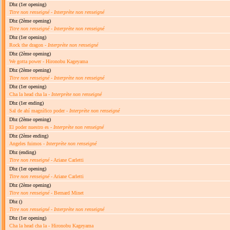
Dbz
(1er opening)
Titre non renseigné
-
Interprète non renseigné
Dbz
(2ème opening)
Titre non renseigné
-
Interprète non renseigné
Dbz
(1er opening)
Rock the dragon -
Interprète non renseigné
Dbz
(2ème opening)
We gotta power - Hironobu Kageyama
Dbz
(2ème opening)
Titre non renseigné
-
Interprète non renseigné
Dbz
(1er opening)
Cha la head cha la -
Interprète non renseigné
Dbz
(1er ending)
Sal de ahí magnífico poder -
Interprète non renseigné
Dbz
(2ème opening)
El poder nuestro es -
Interprète non renseigné
Dbz
(2ème ending)
Angeles fuimos -
Interprète non renseigné
Dbz
(ending)
Titre non renseigné
- Ariane Carletti
Dbz
(1er opening)
Titre non renseigné
- Ariane Carletti
Dbz
(2ème opening)
Titre non renseigné
- Bernard Minet
Dbz
()
Titre non renseigné
-
Interprète non renseigné
Dbz
(1er opening)
Cha la head cha la - Hironobu Kageyama