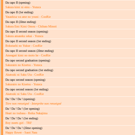
Da capo II
(opening)
Sakura kimi ni emu - Yozuca
Da capo II
(1er ending)
Yasashisa wa ame no youni - CooRie
Da capo II
(2ème ending)
Sakura Emi Kimi Omou - Chihara Minori
Da capo II second season
(opening)
Sakura amaneku sekai - Yozuca
Da capo II second season
(1er ending)
Bokutachi no Yukue - CooRie
Da capo II second season
(2ème ending)
Ameagari kimi no moto he - CooRie
Da capo second graduation
(opening)
Sakurairo no Kisetsu - Yozuca
Da capo second graduation
(1er ending)
Akatsuki ni Saku Uta - CooRie
Da capo second season
(opening)
Sakurairo no Kisetsu - Yozuca
Da capo second season
(1er ending)
Akatsuki ni Saku Uta - CooRie
Da ! Da ! Da !
(opening)
Titre non renseigné
-
Interprète non renseigné
Da ! Da ! Da !
(1er opening)
Heart no tsubasa - Reika Nakajima
Da ! Da ! Da !
(1er ending)
Boy meets girl - TRF
Da ! Da ! Da !
(2ème opening)
Happy flower - Saori Nara