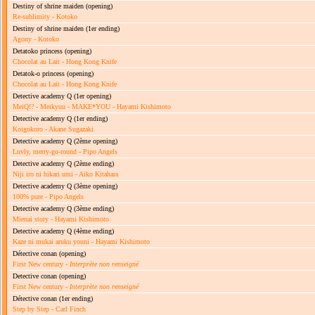
Destiny of shrine maiden
(opening)
Re-sublimity - Kotoko
Destiny of shrine maiden
(1er ending)
Agony - Kotoko
Detatoko princess
(opening)
Chocolat au Lait - Hong Kong Knife
Detatok-o princess
(opening)
Chocolat au Lait - Hong Kong Knife
Detective academy Q
(1er opening)
MeiQ!? - Meikyuu - MAKE*YOU - Hayami Kishimoto
Detective academy Q
(1er ending)
Koigokoro - Akane Sugazaki
Detective academy Q
(2ème opening)
Luvly, merry-go-round - Pipo Angels
Detective academy Q
(2ème ending)
Niji iro ni hikari umi - Aiko Kitahara
Detective academy Q
(3ème opening)
100% pure - Pipo Angels
Detective academy Q
(3ème ending)
Mienai story - Hayami Kishimoto
Detective academy Q
(4ème ending)
Kaze ni mukai aruku youni - Hayami Kishimoto
Détective conan
(opening)
First New century -
Interprète non renseigné
Detective conan
(opening)
First New century -
Interprète non renseigné
Détective conan
(1er ending)
Step by Step - Carl Finch