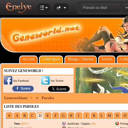
Accueil
Génériques
Manga / Animes
Sorties
Colle
SUIVEZ GENEWORLD !
Sur Facebook
Sur Twitter
Geneworld.net
>
Paroles
LISTE DES PAROLES
#
A
B
C
D
E
F
G
H
I
J
K
L
M
N
O
Tous
(1671)
Américain / Anglais
(56)
Portug