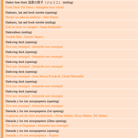
Darker than black 流星の双子（ジェミニ）
(ending)
From Dusk Till Dawn - Abingdon boys school
Darkness, hat and book traveler
(opening)
Hitomi no naka no meikyuu - Aiko Kayou
Darkness, hat and book traveler
(ending)
Eien no inori wo sasagete - Sanae Kobayashi
Darkstalkers
(ending)
Trouble Man - Eikichi Yazawa
Darkwing duck
(opening)
Titre non renseigné
-
Interprète non renseigné
Darkwing duck
(opening)
Titre non renseigné
-
Interprète non renseigné
Darkwing duck
(opening)
Titre non renseigné
-
Interprète non renseigné
Darkwing duck
(opening)
Titre non renseigné
- Anne Meson-Poliakoff, Gérard Hernandez
Darkwing duck
(opening)
Titre non renseigné
-
Interprète non renseigné
Darkwing duck
(opening)
Titre non renseigné
-
Interprète non renseigné
Dartacán y los tres mosqueperros
(opening)
Titre non renseigné
-
Interprète non renseigné
Dartacán y los tres mosqueperros
(1er opening)
Dogtanian and the three muskehounds - Hilary Mather, Elissa Mather, Ted Mather
Dartacán y los tres mosqueperros
(2ème opening)
The return of Dogtanian -
Interprète non renseigné
Dartacán y los tres mosqueperros
(opening)
Dartacán y los tres mosqueperros - Popitos