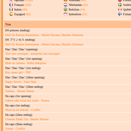
Japonais
(1183)
Allemand
(43)
Polona
Français
(162)
Néerlandais
(22)
Suédo
Italien
(93)
Brésilien
(14)
Québé
Espagnol
(62)
Indonésien
(12)
Finlan
Titre
D4 princess
(ending)
Drill De Runrun Kururunrun - Midori Kawana, Mayuko Omimura
D4 プリンセス
(ending)
Drill De Runrun Kururunrun - Midori Kawana, Mayuko Omimura
Daa ! Daa ! Daa !
(opening)
Titre non renseigné
-
Interprète non renseigné
Daa ! Daa ! Daa !
(1er opening)
Heart no tsubasa - Reika Nakajima
Daa ! Daa ! Daa !
(1er ending)
Boy meets girl - TRF
Daa ! Daa ! Daa !
(2ème opening)
Happy flower - Saori Nara
Daa ! Daa ! Daa !
(2ème ending)
Yukkuri - Hitomi Mieno
Da capo
(1er opening)
Sakura saku mirai koi yume - Yozuca
Da capo
(1er ending)
Mirai he no melody - CooRie
Da capo
(2ème ending)
Utamaru Ekaki Uta - Haruko Momoi
Da capo
(3ème ending)
Sonzai - CooRie