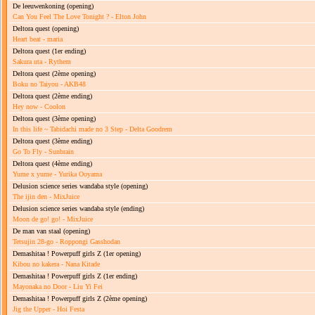
De leeuwenkoning
(opening)
Can You Feel The Love Tonight ? - Elton John
Deltora quest
(opening)
Heart beat - maria
Deltora quest
(1er ending)
Sakura uta - Rythem
Deltora quest
(2ème opening)
Boku no Taiyou - AKB48
Deltora quest
(2ème ending)
Hey now - Coolon
Deltora quest
(3ème opening)
In this life ~ Tabidachi made no 3 Step - Delta Goodrem
Deltora quest
(3ème ending)
Go To Fly - Sunbrain
Deltora quest
(4ème ending)
Yume x yume - Yurika Ooyama
Delusion science series wandaba style
(opening)
The ijin den - MixJuice
Delusion science series wandaba style
(ending)
Moon de go! go! - MixJuice
De man van staal
(opening)
Tetsujin 28-go - Roppongi Gasshodan
Demashitaa ! Powerpuff girls Z
(1er opening)
Kibou no kakera - Nana Kitade
Demashitaa ! Powerpuff girls Z
(1er ending)
Mayonaka no Door - Liu Yi Fei
Demashitaa ! Powerpuff girls Z
(2ème opening)
Jig the Upper - Hoi Festa