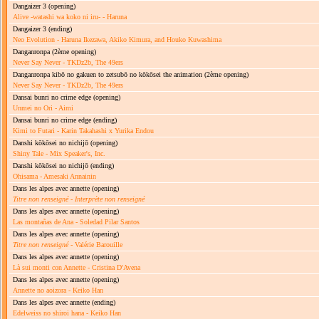
Dangaizer 3
(opening)
Alive -watashi wa koko ni iru- - Haruna
Dangaizer 3
(ending)
Neo Evolution - Haruna Ikezawa, Akiko Kimura, and Houko Kuwashima
Danganronpa
(2ème opening)
Never Say Never - TKDz2b, The 49ers
Danganronpa kibō no gakuen to zetsubō no kōkōsei the animation
(2ème opening)
Never Say Never - TKDz2b, The 49ers
Dansai bunri no crime edge
(opening)
Unmei no Ori - Aimi
Dansai bunri no crime edge
(ending)
Kimi to Futari - Karin Takahashi x Yurika Endou
Danshi kōkōsei no nichijō
(opening)
Shiny Tale - Mix Speaker's, Inc.
Danshi kōkōsei no nichijō
(ending)
Ohisama - Amesaki Annainin
Dans les alpes avec annette
(opening)
Titre non renseigné
-
Interprète non renseigné
Dans les alpes avec annette
(opening)
Las montañas de Ana - Soledad Pilar Santos
Dans les alpes avec annette
(opening)
Titre non renseigné
- Valérie Barouille
Dans les alpes avec annette
(opening)
Là sui monti con Annette - Cristina D'Avena
Dans les alpes avec annette
(opening)
Annette no aoizora - Keiko Han
Dans les alpes avec annette
(ending)
Edelweiss no shiroi hana - Keiko Han