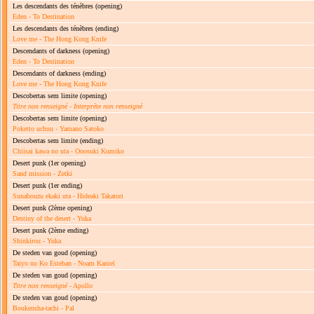
Les descendants des ténèbres
(opening)
Eden - To Destination
Les descendants des ténèbres
(ending)
Love me - The Hong Kong Knife
Descendants of darkness
(opening)
Eden - To Destination
Descendants of darkness
(ending)
Love me - The Hong Kong Knife
Descobertas sem limite
(opening)
Titre non renseigné
-
Interprète non renseigné
Descobertas sem limite
(opening)
Poketto uchuu - Yamano Satoko
Descobertas sem limite
(ending)
Chiisai kawa no uta - Ooosuki Kumiko
Desert punk
(1er opening)
Sand mission - Zetki
Desert punk
(1er ending)
Sunabouzu ekaki uta - Hideaki Takatori
Desert punk
(2ème opening)
Destiny of the desert - Yuka
Desert punk
(2ème ending)
Shinkirou - Yuka
De steden van goud
(opening)
Taiyo no Ko Esteban - Noam Kaniel
De steden van goud
(opening)
Titre non renseigné
- Apollo
De steden van goud
(opening)
Boukensha-tachi - Pal