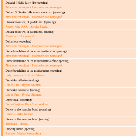
Daisuki ! Hello kitty
(1er opening)
Titre non renseigné
-
Interprète non renseigné
Daitarn 3 l'invincibile uomo metallico
(opening)
Titre non renseigné
-
Interprète non renseigné
Dakara boku wa, H ga dekinai.
(opening)
Reason why XXX - Sayaka Sasaki
Dakara boku wa, H ga dekinai.
(ending)
Plantinum 17 - yozuca*
Daltanious
(opening)
Titre non renseigné
-
Interprète non renseigné
Dame boucleline et les minicouettes
(1er opening)
Titre non renseigné
-
Interprète non renseigné
Dame boucleline et les minicouettes
(2ème opening)
Titre non renseigné
-
Interprète non renseigné
Dame boucleline et les minicouettes
(opening)
Lady Lovely - Cristina D'Avena
Damekko dōbutsu
(ending)
Life is Free - Ryoko Shintani
Damekko doubutsu
(ending)
Life is Free - Ryoko Shintani
Dame oyaji
(opening)
Dame Oyaji no Uta - Sumiaki-kun
Dance in the vampire bund
(opening)
Friends - Aiko Nakano
Dance in the vampire bund
(ending)
Tsumeato - Hibiku
Dancing blade
(opening)
Believe - Houko Kuwashima