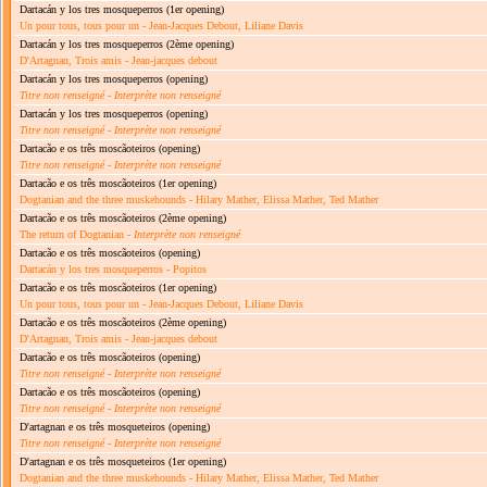
Dartacán y los tres mosqueperros
(1er opening)
Un pour tous, tous pour un - Jean-Jacques Debout, Liliane Davis
Dartacán y los tres mosqueperros
(2ème opening)
D'Artagnan, Trois amis - Jean-jacques debout
Dartacán y los tres mosqueperros
(opening)
Titre non renseigné
-
Interprète non renseigné
Dartacán y los tres mosqueperros
(opening)
Titre non renseigné
-
Interprète non renseigné
Dartacão e os três moscãoteiros
(opening)
Titre non renseigné
-
Interprète non renseigné
Dartacão e os três moscãoteiros
(1er opening)
Dogtanian and the three muskehounds - Hilary Mather, Elissa Mather, Ted Mather
Dartacão e os três moscãoteiros
(2ème opening)
The return of Dogtanian -
Interprète non renseigné
Dartacão e os três moscãoteiros
(opening)
Dartacán y los tres mosqueperros - Popitos
Dartacão e os três moscãoteiros
(1er opening)
Un pour tous, tous pour un - Jean-Jacques Debout, Liliane Davis
Dartacão e os três moscãoteiros
(2ème opening)
D'Artagnan, Trois amis - Jean-jacques debout
Dartacão e os três moscãoteiros
(opening)
Titre non renseigné
-
Interprète non renseigné
Dartacão e os três moscãoteiros
(opening)
Titre non renseigné
-
Interprète non renseigné
D'artagnan e os três mosqueteiros
(opening)
Titre non renseigné
-
Interprète non renseigné
D'artagnan e os três mosqueteiros
(1er opening)
Dogtanian and the three muskehounds - Hilary Mather, Elissa Mather, Ted Mather