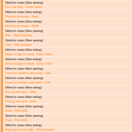
Detective conan
(2ème opening)
Feel your heart - Velvet Garden
Détective conan
(2ème ending)
Meikyuu no ravaazu - Heath
Detective conan
(2ème ending)
Meikyuu no ravaazu - Heath
Détective conan
(3ème opening)
Nazo - Miho Komatsu
Detective conan
(3ème opening)
Nazo - Miho Komatsu
Détective conan
(3ème ending)
Hikari to kage no roman - Keiko Utoko
Detective conan
(3ème ending)
Hikari to kage no roman - Keiko Utoko
Détective conan
(4ème opening)
Unmei no roulette o mawashite - Zard
Detective conan
(4ème opening)
Unmei no roulette o mawashite - Zard
Détective conan
(4ème ending)
Kimi ga inai natsu - Deen
Detective conan
(4ème ending)
Kimi ga inai natsu - Deen
Détective conan
(5ème opening)
Truth - TWO-MIX
Detective conan
(5ème opening)
Truth - TWO-MIX
Détective conan
(5ème ending)
Negai goto hitotsu dake - Miho Komatsu