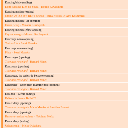
Dancing blade
(ending)
Kono Sora no Eien no Youni - Houko Kuwashima
Dancing maiden
(ending)
Otome wa DO MY BEST deshou - Mika Kikuchi et Ami Koshimizu
Dancing maiden
(1er opening)
Dream wing - Minami Kuribayashi
Dancing maiden
(2ème opening)
Crystal energy - Minami Kuribayashi
Dancouga nova
(opening)
Tori no Uta - Senri Manaka
Dancouga nova
(ending)
Place - Senri Manaka
Dan cougar
(opening)
Titre non renseigné
- Bernard Minet
Dancougar
(opening)
Titre non renseigné
- Bernard Minet
Dancougar, les cadets de l'espace
(opening)
Titre non renseigné
- Bernard Minet
Dancougar - super beast machine god
(opening)
Titre non renseigné
- Bernard Minet
Dan doh !!
(2ème ending)
Believe In Love - Bullet77
Dan et dany
(opening)
Titre non renseigné
- Marie Mercier et Sandrine Bonnet
Dan et dany
(opening)
Ru-ru-ru-russian roulette - Nakahara Meiko
Dan et dany
(ending)
Uchuu ren'ai - Meiko Nakahava