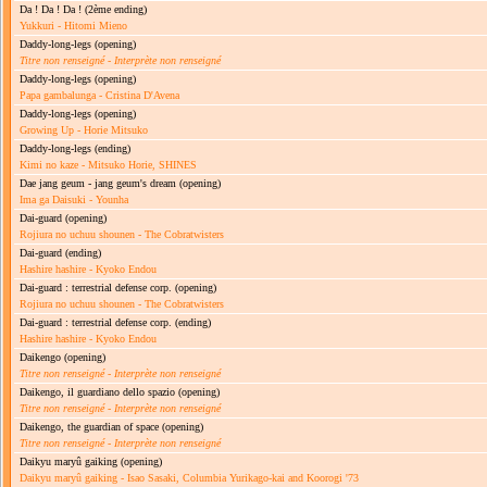
Da ! Da ! Da !
(2ème ending)
Yukkuri - Hitomi Mieno
Daddy-long-legs
(opening)
Titre non renseigné
-
Interprète non renseigné
Daddy-long-legs
(opening)
Papa gambalunga - Cristina D'Avena
Daddy-long-legs
(opening)
Growing Up - Horie Mitsuko
Daddy-long-legs
(ending)
Kimi no kaze - Mitsuko Horie, SHINES
Dae jang geum - jang geum's dream
(opening)
Ima ga Daisuki - Younha
Dai-guard
(opening)
Rojiura no uchuu shounen - The Cobratwisters
Dai-guard
(ending)
Hashire hashire - Kyoko Endou
Dai-guard : terrestrial defense corp.
(opening)
Rojiura no uchuu shounen - The Cobratwisters
Dai-guard : terrestrial defense corp.
(ending)
Hashire hashire - Kyoko Endou
Daikengo
(opening)
Titre non renseigné
-
Interprète non renseigné
Daikengo, il guardiano dello spazio
(opening)
Titre non renseigné
-
Interprète non renseigné
Daikengo, the guardian of space
(opening)
Titre non renseigné
-
Interprète non renseigné
Daikyu maryû gaiking
(opening)
Daikyu maryû gaiking - Isao Sasaki, Columbia Yurikago-kai and Koorogi '73