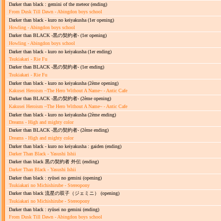
Darker than black : gemini of the meteor
(ending)
From Dusk Till Dawn - Abingdon boys school
Darker than black - kuro no keiyakusha
(1er opening)
Howling - Abingdon boys school
Darker than BLACK ‐黒の契約者‐
(1er opening)
Howling - Abingdon boys school
Darker than black - kuro no keiyakusha
(1er ending)
Tsukiakari - Rie Fu
Darker than BLACK ‐黒の契約者‐
(1er ending)
Tsukiakari - Rie Fu
Darker than black - kuro no keiyakusha
(2ème opening)
Kakusei Heroism ~The Hero Without A Name~ - Antic Cafe
Darker than BLACK ‐黒の契約者‐
(2ème opening)
Kakusei Heroism ~The Hero Without A Name~ - Antic Cafe
Darker than black - kuro no keiyakusha
(2ème ending)
Dreams - High and mighty color
Darker than BLACK ‐黒の契約者‐
(2ème ending)
Dreams - High and mighty color
Darker than black - kuro no keiyakusha : gaiden
(ending)
Darker Than Black - Yasushi Ishii
Darker than black 黒の契約者 外伝
(ending)
Darker Than Black - Yasushi Ishii
Darker than black : ryūsei no gemini
(opening)
Tsukiakari no Michishirube - Stereopony
Darker than black 流星の双子（ジェミニ）
(opening)
Tsukiakari no Michishirube - Stereopony
Darker than black : ryūsei no gemini
(ending)
From Dusk Till Dawn - Abingdon boys school