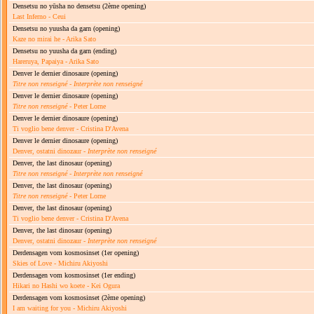
Densetsu no yūsha no densetsu
(2ème opening)
Last Inferno - Ceui
Densetsu no yuusha da garn
(opening)
Kaze no mirai he - Arika Sato
Densetsu no yuusha da garn
(ending)
Hareruya, Papaiya - Arika Sato
Denver le dernier dinosaure
(opening)
Titre non renseigné
-
Interprète non renseigné
Denver le dernier dinosaure
(opening)
Titre non renseigné
- Peter Lorne
Denver le dernier dinosaure
(opening)
Ti voglio bene denver - Cristina D'Avena
Denver le dernier dinosaure
(opening)
Denver, ostatni dinozaur -
Interprète non renseigné
Denver, the last dinosaur
(opening)
Titre non renseigné
-
Interprète non renseigné
Denver, the last dinosaur
(opening)
Titre non renseigné
- Peter Lorne
Denver, the last dinosaur
(opening)
Ti voglio bene denver - Cristina D'Avena
Denver, the last dinosaur
(opening)
Denver, ostatni dinozaur -
Interprète non renseigné
Derdensagen vom kosmosinset
(1er opening)
Skies of Love - Michiru Akiyoshi
Derdensagen vom kosmosinset
(1er ending)
Hikari no Hashi wo koete - Kei Ogura
Derdensagen vom kosmosinset
(2ème opening)
I am waiting for you - Michiru Akiyoshi