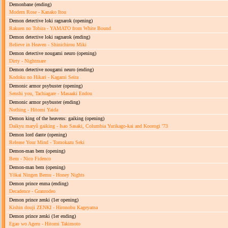
Demonbane
(ending)
Modern Rose - Kanako Itou
Demon detective loki ragnarok
(opening)
Rakuen no Tobira - YAMATO from White Bound
Demon detective loki ragnarok
(ending)
Believe in Heaven - Shinichirou Miki
Demon detective nougami neuro
(opening)
Dirty - Nightmare
Demon detective nougami neuro
(ending)
Kodoku no Hikari - Kagami Seira
Demonic armor psybuster
(opening)
Senshi you, Tachiagare - Masaaki Endou
Demonic armor psybuster
(ending)
Nothing - Hitomi Yaida
Demon king of the heavens: gaiking
(opening)
Daikyu maryû gaiking - Isao Sasaki, Columbia Yurikago-kai and Koorogi '73
Demon lord dante
(opening)
Release Your Mind - Tomokazu Seki
Demon-man bem
(opening)
Bem - Nico Fidenco
Demon-man bem
(opening)
Yōkai Ningen Bemu - Honey Nights
Demon prince enma
(ending)
Decadence - Granrodeo
Demon prince zenki
(1er opening)
Kishin douji ZENKI - Hironobu Kageyama
Demon prince zenki
(1er ending)
Egao wo Ageru - Hitomi Takimoto