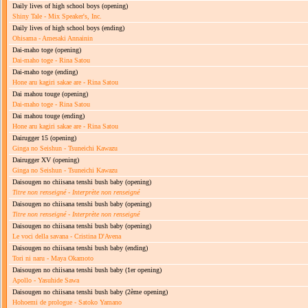
Daily lives of high school boys
(opening)
Shiny Tale - Mix Speaker's, Inc.
Daily lives of high school boys
(ending)
Ohisama - Amesaki Annainin
Dai-maho toge
(opening)
Dai-maho toge - Rina Satou
Dai-maho toge
(ending)
Hone aru kagiri sakae are - Rina Satou
Dai mahou touge
(opening)
Dai-maho toge - Rina Satou
Dai mahou touge
(ending)
Hone aru kagiri sakae are - Rina Satou
Dairugger 15
(opening)
Ginga no Seishun - Tsuneichi Kawazu
Dairugger XV
(opening)
Ginga no Seishun - Tsuneichi Kawazu
Daisougen no chiisana tenshi bush baby
(opening)
Titre non renseigné
-
Interprète non renseigné
Daisougen no chiisana tenshi bush baby
(opening)
Titre non renseigné
-
Interprète non renseigné
Daisougen no chiisana tenshi bush baby
(opening)
Le voci della savana - Cristina D'Avena
Daisougen no chiisana tenshi bush baby
(ending)
Tori ni naru - Maya Okamoto
Daisougen no chiisana tenshi bush baby
(1er opening)
Apollo - Yasuhide Sawa
Daisougen no chiisana tenshi bush baby
(2ème opening)
Hohoemi de prologue - Satoko Yamano