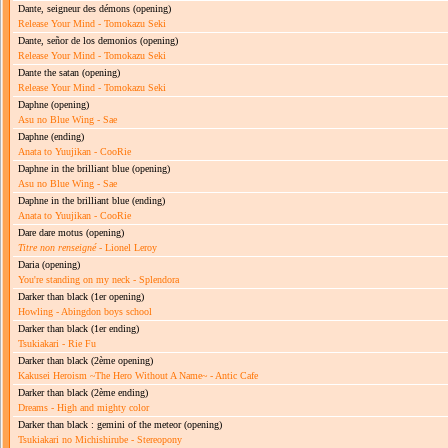
Dante, seigneur des démons
(opening)
Release Your Mind - Tomokazu Seki
Dante, señor de los demonios
(opening)
Release Your Mind - Tomokazu Seki
Dante the satan
(opening)
Release Your Mind - Tomokazu Seki
Daphne
(opening)
Asu no Blue Wing - Sae
Daphne
(ending)
Anata to Yuujikan - CooRie
Daphne in the brilliant blue
(opening)
Asu no Blue Wing - Sae
Daphne in the brilliant blue
(ending)
Anata to Yuujikan - CooRie
Dare dare motus
(opening)
Titre non renseigné
- Lionel Leroy
Daria
(opening)
You're standing on my neck - Splendora
Darker than black
(1er opening)
Howling - Abingdon boys school
Darker than black
(1er ending)
Tsukiakari - Rie Fu
Darker than black
(2ème opening)
Kakusei Heroism ~The Hero Without A Name~ - Antic Cafe
Darker than black
(2ème ending)
Dreams - High and mighty color
Darker than black : gemini of the meteor
(opening)
Tsukiakari no Michishirube - Stereopony