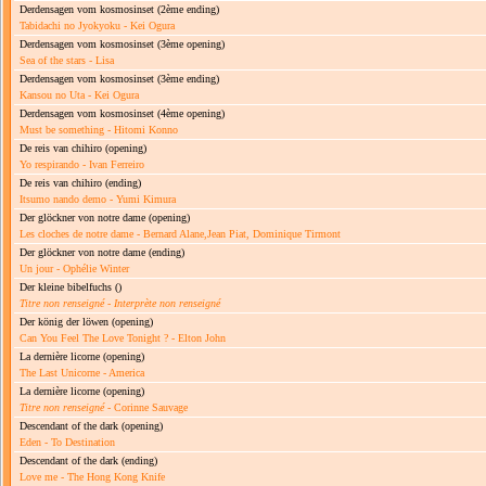
Derdensagen vom kosmosinset
(2ème ending)
Tabidachi no Jyokyoku - Kei Ogura
Derdensagen vom kosmosinset
(3ème opening)
Sea of the stars - Lisa
Derdensagen vom kosmosinset
(3ème ending)
Kansou no Uta - Kei Ogura
Derdensagen vom kosmosinset
(4ème opening)
Must be something - Hitomi Konno
De reis van chihiro
(opening)
Yo respirando - Ivan Ferreiro
De reis van chihiro
(ending)
Itsumo nando demo - Yumi Kimura
Der glöckner von notre dame
(opening)
Les cloches de notre dame - Bernard Alane,Jean Piat, Dominique Tirmont
Der glöckner von notre dame
(ending)
Un jour - Ophélie Winter
Der kleine bibelfuchs
()
Titre non renseigné
-
Interprète non renseigné
Der könig der löwen
(opening)
Can You Feel The Love Tonight ? - Elton John
La dernière licorne
(opening)
The Last Unicorne - America
La dernière licorne
(opening)
Titre non renseigné
- Corinne Sauvage
Descendant of the dark
(opening)
Eden - To Destination
Descendant of the dark
(ending)
Love me - The Hong Kong Knife