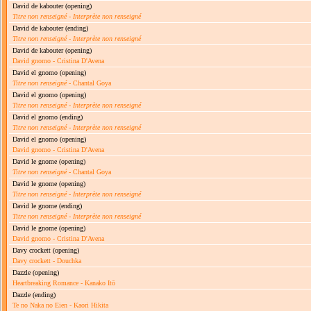
David de kabouter
(opening)
Titre non renseigné
-
Interprète non renseigné
David de kabouter
(ending)
Titre non renseigné
-
Interprète non renseigné
David de kabouter
(opening)
David gnomo - Cristina D'Avena
David el gnomo
(opening)
Titre non renseigné
- Chantal Goya
David el gnomo
(opening)
Titre non renseigné
-
Interprète non renseigné
David el gnomo
(ending)
Titre non renseigné
-
Interprète non renseigné
David el gnomo
(opening)
David gnomo - Cristina D'Avena
David le gnome
(opening)
Titre non renseigné
- Chantal Goya
David le gnome
(opening)
Titre non renseigné
-
Interprète non renseigné
David le gnome
(ending)
Titre non renseigné
-
Interprète non renseigné
David le gnome
(opening)
David gnomo - Cristina D'Avena
Davy crockett
(opening)
Davy crockett - Douchka
Dazzle
(opening)
Heartbreaking Romance - Kanako Itō
Dazzle
(ending)
Te no Naka no Eien - Kaori Hikita