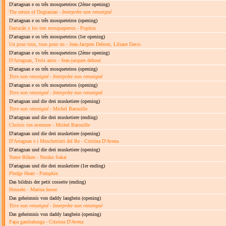
D'artagnan e os três mosqueteiros
(2ème opening)
The return of Dogtanian -
Interprète non renseigné
D'artagnan e os três mosqueteiros
(opening)
Dartacán y los tres mosqueperros - Popitos
D'artagnan e os três mosqueteiros
(1er opening)
Un pour tous, tous pour un - Jean-Jacques Debout, Liliane Davis
D'artagnan e os três mosqueteiros
(2ème opening)
D'Artagnan, Trois amis - Jean-jacques debout
D'artagnan e os três mosqueteiros
(opening)
Titre non renseigné
-
Interprète non renseigné
D'artagnan e os três mosqueteiros
(opening)
Titre non renseigné
-
Interprète non renseigné
D'artagnan und die drei musketiere
(opening)
Titre non renseigné
- Michel Barouille
D'artagnan und die drei musketiere
(ending)
Choisis ton aventure - Michel Barouille
D'artagnan und die drei musketiere
(opening)
D'Artagnan e i Moschettieri del Re - Cristina D'Avena
D'artagnan und die drei musketiere
(opening)
Yume Bôken - Noriko Sakai
D'artagnan und die drei musketiere
(1er ending)
Pledge Heart - Pumpkin
Das bildnis der petit cossette
(ending)
Houseki - Marina Inoue
Das geheimnis von daddy langbein
(opening)
Titre non renseigné
-
Interprète non renseigné
Das geheimnis von daddy langbein
(opening)
Papa gambalunga - Cristina D'Avena