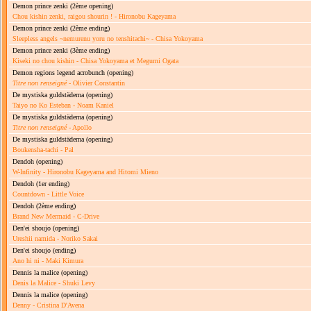
Demon prince zenki
(2ème opening)
Chou kishin zenki, raigou shourin ! - Hironobu Kageyama
Demon prince zenki
(2ème ending)
Sleepless angels ~nemurenu yoru no tenshitachi~ - Chisa Yokoyama
Demon prince zenki
(3ème ending)
Kiseki no chou kishin - Chisa Yokoyama et Megumi Ogata
Demon regions legend acrobunch
(opening)
Titre non renseigné
- Olivier Constantin
De mystiska guldstäderna
(opening)
Taiyo no Ko Esteban - Noam Kaniel
De mystiska guldstäderna
(opening)
Titre non renseigné
- Apollo
De mystiska guldstäderna
(opening)
Boukensha-tachi - Pal
Dendoh
(opening)
W-Infinity - Hironobu Kageyama and Hitomi Mieno
Dendoh
(1er ending)
Countdown - Little Voice
Dendoh
(2ème ending)
Brand New Mermaid - C-Drive
Den'ei shoujo
(opening)
Ureshii namida - Noriko Sakai
Den'ei shoujo
(ending)
Ano hi ni - Maki Kimura
Dennis la malice
(opening)
Denis la Malice - Shuki Levy
Dennis la malice
(opening)
Denny - Cristina D'Avena