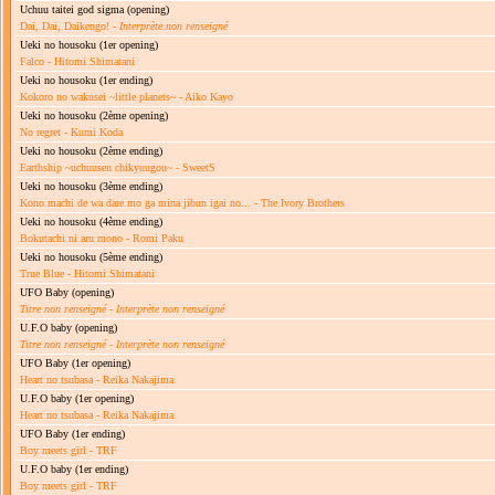
Uchuu taitei god sigma
(opening)
Dai, Dai, Daikengo! -
Interprète non renseigné
Ueki no housoku
(1er opening)
Falco - Hitomi Shimatani
Ueki no housoku
(1er ending)
Kokoro no wakusei ~little planets~ - Aiko Kayo
Ueki no housoku
(2ème opening)
No regret - Kumi Koda
Ueki no housoku
(2ème ending)
Earthship ~uchuusen chikyuugou~ - SweetS
Ueki no housoku
(3ème ending)
Kono machi de wa dare mo ga mina jibun igai no... - The Ivory Brothers
Ueki no housoku
(4ème ending)
Bokutachi ni aru mono - Romi Paku
Ueki no housoku
(5ème ending)
True Blue - Hitomi Shimatani
UFO Baby
(opening)
Titre non renseigné
-
Interprète non renseigné
U.F.O baby
(opening)
Titre non renseigné
-
Interprète non renseigné
UFO Baby
(1er opening)
Heart no tsubasa - Reika Nakajima
U.F.O baby
(1er opening)
Heart no tsubasa - Reika Nakajima
UFO Baby
(1er ending)
Boy meets girl - TRF
U.F.O baby
(1er ending)
Boy meets girl - TRF