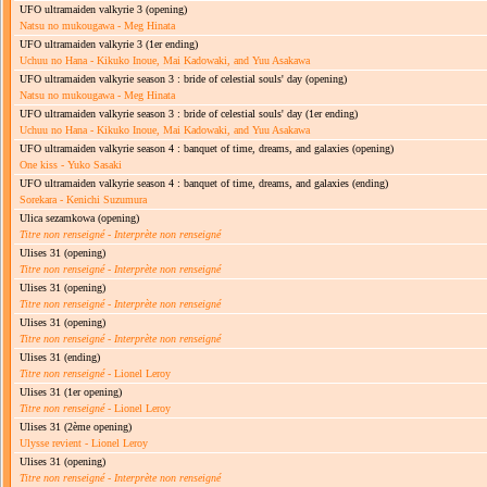
UFO ultramaiden valkyrie 3
(opening)
Natsu no mukougawa - Meg Hinata
UFO ultramaiden valkyrie 3
(1er ending)
Uchuu no Hana - Kikuko Inoue, Mai Kadowaki, and Yuu Asakawa
UFO ultramaiden valkyrie season 3 : bride of celestial souls' day
(opening)
Natsu no mukougawa - Meg Hinata
UFO ultramaiden valkyrie season 3 : bride of celestial souls' day
(1er ending)
Uchuu no Hana - Kikuko Inoue, Mai Kadowaki, and Yuu Asakawa
UFO ultramaiden valkyrie season 4 : banquet of time, dreams, and galaxies
(opening)
One kiss - Yuko Sasaki
UFO ultramaiden valkyrie season 4 : banquet of time, dreams, and galaxies
(ending)
Sorekara - Kenichi Suzumura
Ulica sezamkowa
(opening)
Titre non renseigné
-
Interprète non renseigné
Ulises 31
(opening)
Titre non renseigné
-
Interprète non renseigné
Ulises 31
(opening)
Titre non renseigné
-
Interprète non renseigné
Ulises 31
(opening)
Titre non renseigné
-
Interprète non renseigné
Ulises 31
(ending)
Titre non renseigné
- Lionel Leroy
Ulises 31
(1er opening)
Titre non renseigné
- Lionel Leroy
Ulises 31
(2ème opening)
Ulysse revient - Lionel Leroy
Ulises 31
(opening)
Titre non renseigné
-
Interprète non renseigné