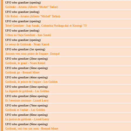
UFO robo grandizer
(opening)
Goldrake - Actarus (Alberto "Michel" Tadini)
UFO robo grandizer
(ending)
Ufo Robot - Actarus (Alberto "Michel" Tadini)
UFO robo grandizer
(opening)
Tobe! Grendizer - Isao Sasaki, Columbia Yurikago-kai et Koorogi '73
UFO robo grandizer
(ending)
Uchuu no Ouja Grendizer - Isao Sasaki
UFO robo grandizer
(opening)
Le retour de Goldorak - Noam Kaniel
UFO robo grendizer
(1er opening)
Accours vers nous prince de l'espace - Enriqué
UFO robo grendizer
(2ème opening)
Goldorak, le grand - Noam Kaniel
UFO robo grendizer
(3ème opening)
Goldorak go - Bernard Minet
UFO robo grendizer
(4ème opening)
Goldorak, le prince de l'espace - Les Goldies
UFO robo grendizer
(5ème opening)
La légende de goldorak - Les Goldies
UFO robo grendizer
(6ème opening)
Et l'aventure continue - Lionel Leroy
UFO robo grendizer
(7ème opening)
Goldorak et l'enfant - Les Goldies
UFO robo grendizer
(8ème opening)
La justice de goldorak - Lionel Leroy
UFO robo grendizer
(9ème opening)
Goldorak, oui c'est son nom - Bernard Minet