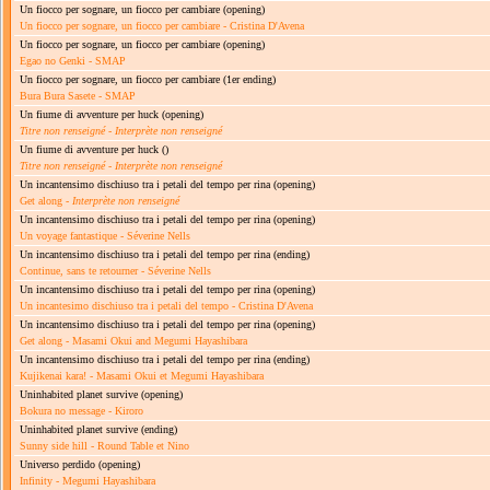
Un fiocco per sognare, un fiocco per cambiare
(opening)
Un fiocco per sognare, un fiocco per cambiare - Cristina D'Avena
Un fiocco per sognare, un fiocco per cambiare
(opening)
Egao no Genki - SMAP
Un fiocco per sognare, un fiocco per cambiare
(1er ending)
Bura Bura Sasete - SMAP
Un fiume di avventure per huck
(opening)
Titre non renseigné
-
Interprète non renseigné
Un fiume di avventure per huck
()
Titre non renseigné
-
Interprète non renseigné
Un incantensimo dischiuso tra i petali del tempo per rina
(opening)
Get along -
Interprète non renseigné
Un incantensimo dischiuso tra i petali del tempo per rina
(opening)
Un voyage fantastique - Séverine Nells
Un incantensimo dischiuso tra i petali del tempo per rina
(ending)
Continue, sans te retourner - Séverine Nells
Un incantensimo dischiuso tra i petali del tempo per rina
(opening)
Un incantesimo dischiuso tra i petali del tempo - Cristina D'Avena
Un incantensimo dischiuso tra i petali del tempo per rina
(opening)
Get along - Masami Okui and Megumi Hayashibara
Un incantensimo dischiuso tra i petali del tempo per rina
(ending)
Kujikenai kara! - Masami Okui et Megumi Hayashibara
Uninhabited planet survive
(opening)
Bokura no message - Kiroro
Uninhabited planet survive
(ending)
Sunny side hill - Round Table et Nino
Universo perdido
(opening)
Infinity - Megumi Hayashibara