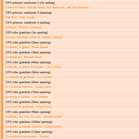
UFO princess warukyure 3
(1er ending)
Uchuu no Hana - Kikuko Inoue, Mai Kadowaki, and Yuu Asakawa
UFO princess warukyure 4
(opening)
One kiss - Yuko Sasaki
UFO princess warukyure 4
(ending)
Sorekara - Kenichi Suzumura
UFO robo grandizer
(1er opening)
Accours vers nous prince de l'espace - Enriqué
UFO robo grandizer
(2ème opening)
Goldorak, le grand - Noam Kaniel
UFO robo grandizer
(3ème opening)
Goldorak go - Bernard Minet
UFO robo grandizer
(4ème opening)
Goldorak, le prince de l'espace - Les Goldies
UFO robo grandizer
(5ème opening)
La légende de goldorak - Les Goldies
UFO robo grandizer
(6ème opening)
Et l'aventure continue - Lionel Leroy
UFO robo grandizer
(7ème opening)
Goldorak et l'enfant - Les Goldies
UFO robo grandizer
(8ème opening)
La justice de goldorak - Lionel Leroy
UFO robo grandizer
(9ème opening)
Goldorak, oui c'est son nom - Bernard Minet
UFO robo grandizer
(10ème opening)
Goldorak, la ballade d'actarus - Lionel Leroy
UFO robo grandizer
(11ème opening)
Va combattre ton ennemi - Enriqué