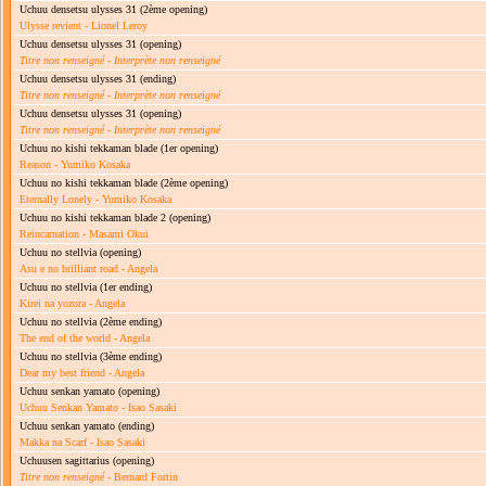
Uchuu densetsu ulysses 31
(2ème opening)
Ulysse revient - Lionel Leroy
Uchuu densetsu ulysses 31
(opening)
Titre non renseigné
-
Interprète non renseigné
Uchuu densetsu ulysses 31
(ending)
Titre non renseigné
-
Interprète non renseigné
Uchuu densetsu ulysses 31
(opening)
Titre non renseigné
-
Interprète non renseigné
Uchuu no kishi tekkaman blade
(1er opening)
Reason - Yumiko Kosaka
Uchuu no kishi tekkaman blade
(2ème opening)
Eternally Lonely - Yumiko Kosaka
Uchuu no kishi tekkaman blade 2
(opening)
Reincarnation - Masami Okui
Uchuu no stellvia
(opening)
Asu e no brilliant road - Angela
Uchuu no stellvia
(1er ending)
Kirei na yozora - Angela
Uchuu no stellvia
(2ème ending)
The end of the world - Angela
Uchuu no stellvia
(3ème ending)
Dear my best friend - Angela
Uchuu senkan yamato
(opening)
Uchuu Senkan Yamato - Isao Sasaki
Uchuu senkan yamato
(ending)
Makka na Scarf - Isao Sasaki
Uchuusen sagittarius
(opening)
Titre non renseigné
- Bernard Fortin