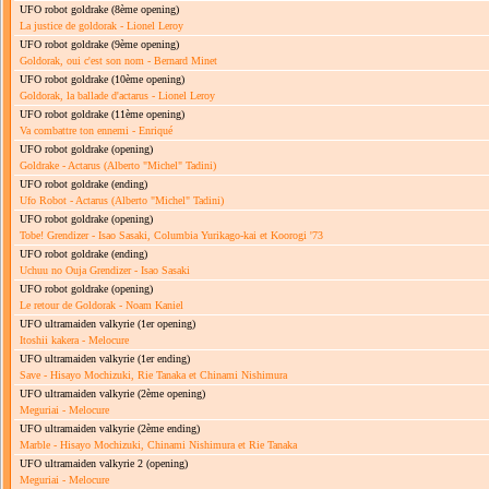
UFO robot goldrake
(8ème opening)
La justice de goldorak - Lionel Leroy
UFO robot goldrake
(9ème opening)
Goldorak, oui c'est son nom - Bernard Minet
UFO robot goldrake
(10ème opening)
Goldorak, la ballade d'actarus - Lionel Leroy
UFO robot goldrake
(11ème opening)
Va combattre ton ennemi - Enriqué
UFO robot goldrake
(opening)
Goldrake - Actarus (Alberto "Michel" Tadini)
UFO robot goldrake
(ending)
Ufo Robot - Actarus (Alberto "Michel" Tadini)
UFO robot goldrake
(opening)
Tobe! Grendizer - Isao Sasaki, Columbia Yurikago-kai et Koorogi '73
UFO robot goldrake
(ending)
Uchuu no Ouja Grendizer - Isao Sasaki
UFO robot goldrake
(opening)
Le retour de Goldorak - Noam Kaniel
UFO ultramaiden valkyrie
(1er opening)
Itoshii kakera - Melocure
UFO ultramaiden valkyrie
(1er ending)
Save - Hisayo Mochizuki, Rie Tanaka et Chinami Nishimura
UFO ultramaiden valkyrie
(2ème opening)
Meguriai - Melocure
UFO ultramaiden valkyrie
(2ème ending)
Marble - Hisayo Mochizuki, Chinami Nishimura et Rie Tanaka
UFO ultramaiden valkyrie 2
(opening)
Meguriai - Melocure