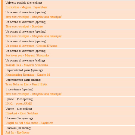
Universo perdido
(1er ending)
Extrication - Megumi Hayashibara
Un oceano di avventure
(opening)
Titre non renseigné
-
Interprète non renseigné
Un oceano di avventure
(opening)
Titre non renseigné
- Dorothée
Un oceano di avventure
(opening)
Titre non renseigné
-
Interprète non renseigné
Un oceano di avventure
(opening)
Un oceano di avventure - Cristina D'Avena
Un oceano di avventure
(opening)
Sea loves you - Mayumi Shinozuka
Un oceano di avventure
(ending)
Twinkle Talk - Mayumi Shinozuka
Unprecedented game
(opening)
Heartbreaking Romance - Kanako Itō
Unprecedented game
(ending)
Te no Naka no Eien - Kaori Hikita
1 rue sésame
(opening)
Titre non renseigné
-
Interprète non renseigné
Upotte !!
(1er opening)
I.N.G. - sweet ARMS
Upotte !!
(1er ending)
Himekuri - Kaori Sadohara
Uraboku
(1er opening)
Uragiri no Nai Sekai made - Rayflower
Uraboku
(1er ending)
Aoi Ito - Rayflower