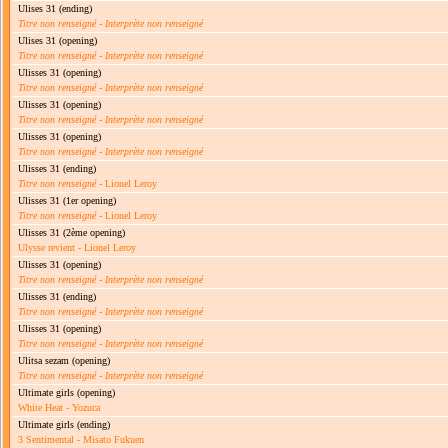
Ulises 31
(ending)
Titre non renseigné
-
Interprète non renseigné
Ulises 31
(opening)
Titre non renseigné
-
Interprète non renseigné
Ulisses 31
(opening)
Titre non renseigné
-
Interprète non renseigné
Ulisses 31
(opening)
Titre non renseigné
-
Interprète non renseigné
Ulisses 31
(opening)
Titre non renseigné
-
Interprète non renseigné
Ulisses 31
(ending)
Titre non renseigné
- Lionel Leroy
Ulisses 31
(1er opening)
Titre non renseigné
- Lionel Leroy
Ulisses 31
(2ème opening)
Ulysse revient - Lionel Leroy
Ulisses 31
(opening)
Titre non renseigné
-
Interprète non renseigné
Ulisses 31
(ending)
Titre non renseigné
-
Interprète non renseigné
Ulisses 31
(opening)
Titre non renseigné
-
Interprète non renseigné
Ulitsa sezam
(opening)
Titre non renseigné
-
Interprète non renseigné
Ultimate girls
(opening)
White Heat - Yozuca
Ultimate girls
(ending)
3 Sentimental - Misato Fukuen