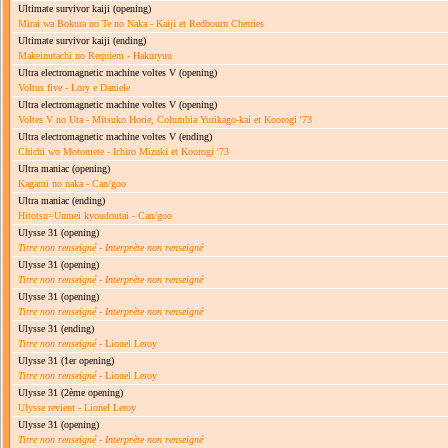
Ultimate survivor kaiji
(opening)
Mirai wa Bokura no Te no Naka - Kaiji et Redbourn Cherries
Ultimate survivor kaiji
(ending)
Makeinutachi no Requiem - Hakuryuu
Ultra electromagnetic machine voltes V
(opening)
Voltus five - Lory e Daniele
Ultra electromagnetic machine voltes V
(opening)
Voltes V no Uta - Mitsuko Horie, Columbia Yurikago-kai et Koorogi '73
Ultra electromagnetic machine voltes V
(ending)
Chichi wo Motomete - Ichiro Mizuki et Koorogi '73
Ultra maniac
(opening)
Kagami no naka - Can/goo
Ultra maniac
(ending)
Hitotsu=Unmei kyoudoutai - Can/goo
Ulysse 31
(opening)
Titre non renseigné
-
Interprète non renseigné
Ulysse 31
(opening)
Titre non renseigné
-
Interprète non renseigné
Ulysse 31
(opening)
Titre non renseigné
-
Interprète non renseigné
Ulysse 31
(ending)
Titre non renseigné
- Lionel Leroy
Ulysse 31
(1er opening)
Titre non renseigné
- Lionel Leroy
Ulysse 31
(2ème opening)
Ulysse revient - Lionel Leroy
Ulysse 31
(opening)
Titre non renseigné
-
Interprète non renseigné