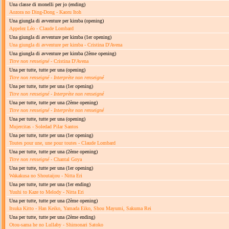
Una classe di monelli per jo
(ending)
Aozora no Ding-Dong - Kaoru Itoh
Una giungla di avventure per kimba
(opening)
Appelez Léo - Claude Lombard
Una giungla di avventure per kimba
(1er opening)
Una giungla di avventure per kimba - Cristina D'Avena
Una giungla di avventure per kimba
(2ème opening)
Titre non renseigné
- Cristina D'Avena
Una per tutte, tutte per una
(opening)
Titre non renseigné
-
Interprète non renseigné
Una per tutte, tutte per una
(1er opening)
Titre non renseigné
-
Interprète non renseigné
Una per tutte, tutte per una
(2ème opening)
Titre non renseigné
-
Interprète non renseigné
Una per tutte, tutte per una
(opening)
Mujercitas - Soledad Pilar Santos
Una per tutte, tutte per una
(1er opening)
Toutes pour une, une pour toutes - Claude Lombard
Una per tutte, tutte per una
(2ème opening)
Titre non renseigné
- Chantal Goya
Una per tutte, tutte per una
(1er opening)
Wakakusa no Shoutaijou - Nitta Eri
Una per tutte, tutte per una
(1er ending)
Yuuhi to Kaze to Melody - Nitta Eri
Una per tutte, tutte per una
(2ème opening)
Itsuka Kitto - Han Keiko, Yamada Eiko, Shou Mayumi, Sakuma Rei
Una per tutte, tutte per una
(2ème ending)
Otou-sama he no Lullaby - Shimonari Satoko