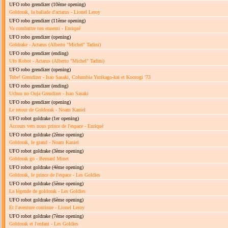
UFO robo grendizer
(10ème opening)
Goldorak, la ballade d'actarus - Lionel Leroy
UFO robo grendizer
(11ème opening)
Va combattre ton ennemi - Enriqué
UFO robo grendizer
(opening)
Goldrake - Actarus (Alberto "Michel" Tadini)
UFO robo grendizer
(ending)
Ufo Robot - Actarus (Alberto "Michel" Tadini)
UFO robo grendizer
(opening)
Tobe! Grendizer - Isao Sasaki, Columbia Yurikago-kai et Koorogi '73
UFO robo grendizer
(ending)
Uchuu no Ouja Grendizer - Isao Sasaki
UFO robo grendizer
(opening)
Le retour de Goldorak - Noam Kaniel
UFO robot goldrake
(1er opening)
Accours vers nous prince de l'espace - Enriqué
UFO robot goldrake
(2ème opening)
Goldorak, le grand - Noam Kaniel
UFO robot goldrake
(3ème opening)
Goldorak go - Bernard Minet
UFO robot goldrake
(4ème opening)
Goldorak, le prince de l'espace - Les Goldies
UFO robot goldrake
(5ème opening)
La légende de goldorak - Les Goldies
UFO robot goldrake
(6ème opening)
Et l'aventure continue - Lionel Leroy
UFO robot goldrake
(7ème opening)
Goldorak et l'enfant - Les Goldies