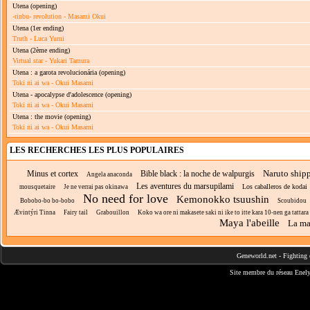
Utena
(opening)
-rinbu- revolution - Masami Okui
Utena
(1er ending)
Truth - Luca Yumi
Utena
(2ème ending)
Virtual star - Yukari Tamura
Utena : a garota revolucionária
(opening)
Toki ni ai wa - Okui Masami
Utena - apocalypse d'adolescence
(opening)
Toki ni ai wa - Okui Masami
Utena : the movie
(opening)
Toki ni ai wa - Okui Masami
LES RECHERCHES LES PLUS POPULAIRES
Naruto ship
Minus et cortex
Bible black : la noche de walpurgis
Angela anaconda
Les aventures du marsupilami
Los caballeros de kodai
mousquetaire
Je ne verrai pas okinawa
No need for love
Kemonokko tsuushin
Bobobo-bo bo-bobo
Scoubidou
Ævintýri Tinna
Fairy tail
Grabouillon
Koko wa ore ni makasete saki ni ike to itte kara 10-nen ga tattara 
Maya l'abeille
La ma
Geneworld.net
-
Fighting 
Site membre du réseau
Enely