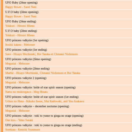
UFO Baby
(2ème opening)
Happy flower - Saori Nara
U.F.O baby
(2ème opening)
Happy flower - Saori Nara
UFO Baby
(2ème ending)
Yukkuri - Hitomi Mieno
U.F.O baby
(2ème ending)
Yukkuri - Hitomi Mieno
UFO princess valkyrie
(1er opening)
Itoshii kakera - Melocure
UFO princess valkyrie
(1er ending)
Save - Hisayo Mochizuki, Rie Tanaka et Chinami Nishimura
UFO princess valkyrie
(2ème opening)
Meguriai - Melocure
UFO princess valkyrie
(2ème ending)
Marble - Hisayo Mochizuki, Chinami Nishimura et Rie Tanaka
UFO princess valkyrie 2
(opening)
Meguriai - Melocure
UFO princess valkyrie: bride of star spirit season
(opening)
Natsu no mukougawa - Meg Hinata
UFO princess valkyrie: bride of star spirit season
(1er ending)
Uchuu no Hana - Kikuko Inoue, Mai Kadowaki, and Yuu Asakawa
UFO princess valkyrie ~ december nocturne
(opening)
Meguriai - Melocure
UFO princess valkyrie : toki to yume to ginga no utage
(opening)
One kiss - Yuko Sasaki
UFO princess valkyrie : toki to yume to ginga no utage
(ending)
Sorekara - Kenichi Suzumura