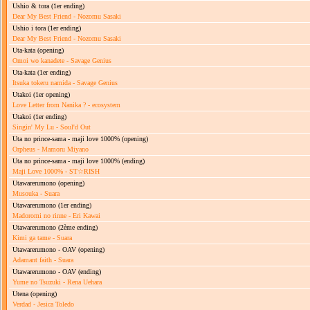
Ushio & tora
(1er ending)
Dear My Best Friend - Nozomu Sasaki
Ushio i tora
(1er ending)
Dear My Best Friend - Nozomu Sasaki
Uta-kata
(opening)
Omoi wo kanadete - Savage Genius
Uta-kata
(1er ending)
Itsuka tokeru namida - Savage Genius
Utakoi
(1er opening)
Love Letter from Nanika ? - ecosystem
Utakoi
(1er ending)
Singin' My Lu - Soul'd Out
Uta no prince-sama - maji love 1000%
(opening)
Orpheus - Mamoru Miyano
Uta no prince-sama - maji love 1000%
(ending)
Maji Love 1000% - ST☆RISH
Utawarerumono
(opening)
Musouka - Suara
Utawarerumono
(1er ending)
Madoromi no rinne - Eri Kawai
Utawarerumono
(2ème ending)
Kimi ga tame - Suara
Utawarerumono - OAV
(opening)
Adamant faith - Suara
Utawarerumono - OAV
(ending)
Yume no Tsuzuki - Rena Uehara
Utena
(opening)
Verdad - Jesica Toledo