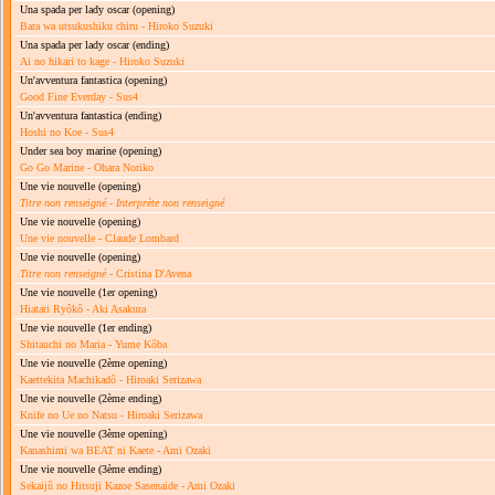
Una spada per lady oscar
(opening)
Bara wa utsukushiku chiru - Hiroko Suzuki
Una spada per lady oscar
(ending)
Ai no hikari to kage - Hiroko Suzuki
Un'avventura fantastica
(opening)
Good Fine Everday - Sus4
Un'avventura fantastica
(ending)
Hoshi no Koe - Sus4
Under sea boy marine
(opening)
Go Go Marine - Ohara Noriko
Une vie nouvelle
(opening)
Titre non renseigné
-
Interprète non renseigné
Une vie nouvelle
(opening)
Une vie nouvelle - Claude Lombard
Une vie nouvelle
(opening)
Titre non renseigné
- Cristina D'Avena
Une vie nouvelle
(1er opening)
Hiatari Ryôkô - Aki Asakura
Une vie nouvelle
(1er ending)
Shitauchi no Maria - Yume Kôba
Une vie nouvelle
(2ème opening)
Kaettekita Machikadô - Hiroaki Serizawa
Une vie nouvelle
(2ème ending)
Knife no Ue no Natsu - Hiroaki Serizawa
Une vie nouvelle
(3ème opening)
Kanashimi wa BEAT ni Kaete - Ami Ozaki
Une vie nouvelle
(3ème ending)
Sekaijû no Hitsuji Kazoe Sasenaide - Ami Ozaki