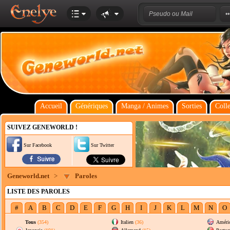
Accueil
Génériques
Manga / Animes
Sorties
Colle
SUIVEZ GENEWORLD !
Sur Facebook
Sur Twitter
Geneworld.net
>
Paroles
LISTE DES PAROLES
#
A
B
C
D
E
F
G
H
I
J
K
L
M
N
O
Tous
(354)
Italien
(36)
Améric