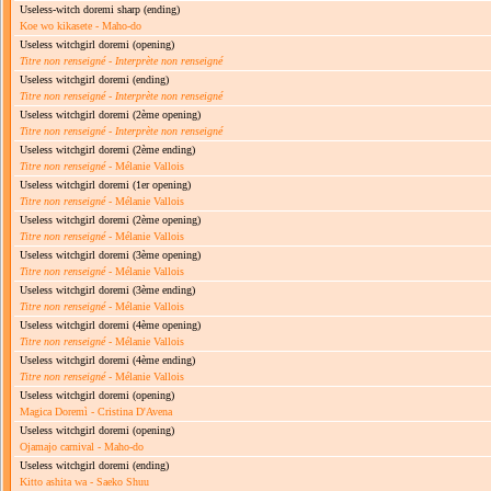
Useless-witch doremi sharp
(ending)
Koe wo kikasete - Maho-do
Useless witchgirl doremi
(opening)
Titre non renseigné
-
Interprète non renseigné
Useless witchgirl doremi
(ending)
Titre non renseigné
-
Interprète non renseigné
Useless witchgirl doremi
(2ème opening)
Titre non renseigné
-
Interprète non renseigné
Useless witchgirl doremi
(2ème ending)
Titre non renseigné
- Mélanie Vallois
Useless witchgirl doremi
(1er opening)
Titre non renseigné
- Mélanie Vallois
Useless witchgirl doremi
(2ème opening)
Titre non renseigné
- Mélanie Vallois
Useless witchgirl doremi
(3ème opening)
Titre non renseigné
- Mélanie Vallois
Useless witchgirl doremi
(3ème ending)
Titre non renseigné
- Mélanie Vallois
Useless witchgirl doremi
(4ème opening)
Titre non renseigné
- Mélanie Vallois
Useless witchgirl doremi
(4ème ending)
Titre non renseigné
- Mélanie Vallois
Useless witchgirl doremi
(opening)
Magica Doremì - Cristina D'Avena
Useless witchgirl doremi
(opening)
Ojamajo carnival - Maho-do
Useless witchgirl doremi
(ending)
Kitto ashita wa - Saeko Shuu