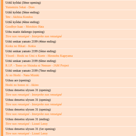
Uchû kyôdai
(3ème opening)
Yumemiru Sekai - Does
Uchû kyôdai
(3ème ending)
Tete - Akihisa Kondou
Uchû kyôdai
(4ème ending)
Goodbye Isaac - Motohiro Hata
Uchu mazin daikengo
(opening)
Titre non renseigné
-
Interprète non renseigné
Uchū senkan yamato 2199
(4ème ending)
Kioku no Hikari - Kokia
Uchū senkan yamato 2199
(5ème ending)
Yōsorō - Hoshi no Umi o Koete - Hironobu Kageyama
Uchū senkan yamato 2199
(6ème ending)
R.I.P. - Tomo yo Shizuka ni Nemure - JAM Project
Uchū senkan yamato 2199
(7ème ending)
Ai no Hoshi - Nana Mizuki
Uchuu ace
(opening)
Hoshi no honoo ni - Akino
Uchuu densetsu ulysses 31
(opening)
Titre non renseigné
-
Interprète non renseigné
Uchuu densetsu ulysses 31
(opening)
Titre non renseigné
-
Interprète non renseigné
Uchuu densetsu ulysses 31
(opening)
Titre non renseigné
-
Interprète non renseigné
Uchuu densetsu ulysses 31
(ending)
Titre non renseigné
- Lionel Leroy
Uchuu densetsu ulysses 31
(1er opening)
Titre non renseigné
- Lionel Leroy