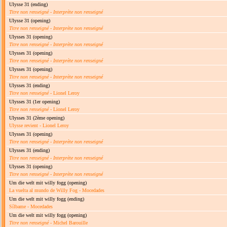
Ulysse 31
(ending)
Titre non renseigné
-
Interprète non renseigné
Ulysse 31
(opening)
Titre non renseigné
-
Interprète non renseigné
Ulysses 31
(opening)
Titre non renseigné
-
Interprète non renseigné
Ulysses 31
(opening)
Titre non renseigné
-
Interprète non renseigné
Ulysses 31
(opening)
Titre non renseigné
-
Interprète non renseigné
Ulysses 31
(ending)
Titre non renseigné
- Lionel Leroy
Ulysses 31
(1er opening)
Titre non renseigné
- Lionel Leroy
Ulysses 31
(2ème opening)
Ulysse revient - Lionel Leroy
Ulysses 31
(opening)
Titre non renseigné
-
Interprète non renseigné
Ulysses 31
(ending)
Titre non renseigné
-
Interprète non renseigné
Ulysses 31
(opening)
Titre non renseigné
-
Interprète non renseigné
Um die welt mit willy fogg
(opening)
La vuelta al mundo de Willy Fog - Mocedades
Um die welt mit willy fogg
(ending)
Sílbame - Mocedades
Um die welt mit willy fogg
(opening)
Titre non renseigné
- Michel Barouille