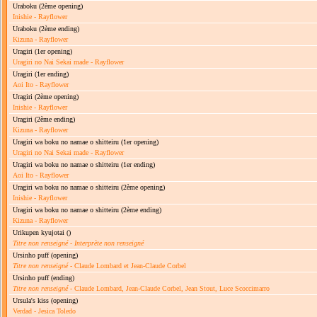
Uraboku
(2ème opening)
Inishie - Rayflower
Uraboku
(2ème ending)
Kizuna - Rayflower
Uragiri
(1er opening)
Uragiri no Nai Sekai made - Rayflower
Uragiri
(1er ending)
Aoi Ito - Rayflower
Uragiri
(2ème opening)
Inishie - Rayflower
Uragiri
(2ème ending)
Kizuna - Rayflower
Uragiri wa boku no namae o shitteiru
(1er opening)
Uragiri no Nai Sekai made - Rayflower
Uragiri wa boku no namae o shitteiru
(1er ending)
Aoi Ito - Rayflower
Uragiri wa boku no namae o shitteiru
(2ème opening)
Inishie - Rayflower
Uragiri wa boku no namae o shitteiru
(2ème ending)
Kizuna - Rayflower
Urikupen kyujotai
()
Titre non renseigné
-
Interprète non renseigné
Ursinho puff
(opening)
Titre non renseigné
- Claude Lombard et Jean-Claude Corbel
Ursinho puff
(ending)
Titre non renseigné
- Claude Lombard, Jean-Claude Corbel, Jean Stout, Luce Scoccimarro
Ursula's kiss
(opening)
Verdad - Jesica Toledo