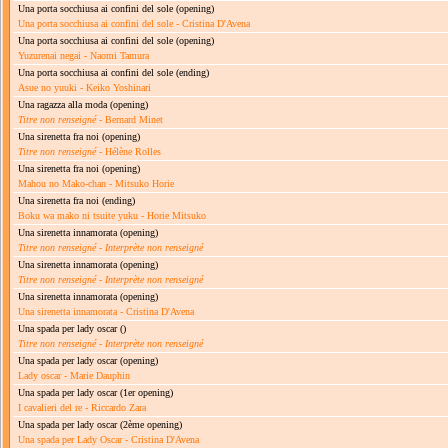
Una porta socchiusa ai confini del sole
(opening)
Una porta socchiusa ai confini del sole - Cristina D'Avena
Una porta socchiusa ai confini del sole
(opening)
Yuzurenai negai - Naomi Tamura
Una porta socchiusa ai confini del sole
(ending)
Asue no yuuki - Keiko Yoshinari
Una ragazza alla moda
(opening)
Titre non renseigné
- Bernard Minet
Una sirenetta fra noi
(opening)
Titre non renseigné
- Hélène Rolles
Una sirenetta fra noi
(opening)
Mahou no Mako-chan - Mitsuko Horie
Una sirenetta fra noi
(ending)
Boku wa mako ni tsuite yuku - Horie Mitsuko
Una sirenetta innamorata
(opening)
Titre non renseigné
-
Interprète non renseigné
Una sirenetta innamorata
(opening)
Titre non renseigné
-
Interprète non renseigné
Una sirenetta innamorata
(opening)
Una sirenetta innamorata - Cristina D'Avena
Una spada per lady oscar
()
Titre non renseigné
-
Interprète non renseigné
Una spada per lady oscar
(opening)
Lady oscar - Marie Dauphin
Una spada per lady oscar
(1er opening)
I cavalieri del re - Riccardo Zara
Una spada per lady oscar
(2ème opening)
Una spada per Lady Oscar - Cristina D'Avena