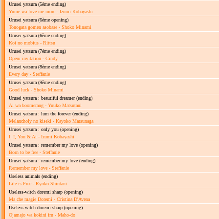
Urusei yatsura
(5ème ending)
Yume wa love me more - Izumi Kobayashi
Urusei yatsura
(6ème opening)
Tonogata gomen asobase - Shoko Minami
Urusei yatsura
(6ème ending)
Koi no mobius - Rittsu
Urusei yatsura
(7ème ending)
Openi invitation - Cindy
Urusei yatsura
(8ème ending)
Every day - Steffanie
Urusei yatsura
(9ème ending)
Good luck - Shoko Minami
Urusei yatsura : beautiful dreamer
(ending)
Ai wa boomerang - Yuuko Matsutani
Urusei yatsura : lum the forever
(ending)
Melancholy no kiseki - Kayoko Matsunaga
Urusei yatsura : only you
(opening)
I, I, You & Ai - Izumi Kobayashi
Urusei yatsura : remember my love
(opening)
Born to be free - Steffanie
Urusei yatsura : remember my love
(ending)
Remember my love - Steffanie
Useless animals
(ending)
Life is Free - Ryoko Shintani
Useless-witch doremi sharp
(opening)
Ma che magie Doremi - Cristina D'Avena
Useless-witch doremi sharp
(opening)
Ojamajo wa kokini iru - Maho-do