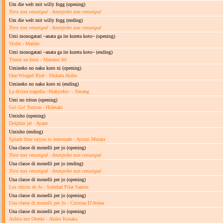
Um die welt mit willy fogg
(opening)
Titre non renseigné
-
Interprète non renseigné
Um die welt mit willy fogg
(ending)
Titre non renseigné
-
Interprète non renseigné
Umi monogatari ~anata ga ite kureta koto~
(opening)
Violet - Marble
Umi monogatari ~anata ga ite kureta koto~
(ending)
Tōmei na Inori - Masumi Itō
Umineko no naku koro ni
(opening)
One-Winged Bird - Shikata Akiko
Umineko no naku koro ni
(ending)
La divina tragedia ~Makyoku~ - Jimang
Umi no triton
(opening)
Go! Go! Toriton - Hidetaki
Umisho
(opening)
Dolphin jet - Ayane
Umisho
(ending)
Splash blue taiyou to lemonade - Ayumi Murata
Una classe di monelli per jo
(opening)
Titre non renseigné
-
Interprète non renseigné
Una classe di monelli per jo
(ending)
Titre non renseigné
-
Interprète non renseigné
Una classe di monelli per jo
(opening)
Los chicos de Jo - Soledad Pilar Santos
Una classe di monelli per jo
(opening)
Una classe di monelli per Jo - Cristina D'Avena
Una classe di monelli per jo
(opening)
Ashita mo Otenki - Akiko Kosaka