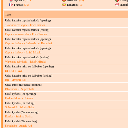
Japonais
(191)
Allemand
(15)
Portug
Français
(76)
Espagnol
(13)
Indoné
Titre
Uchu kaizoku captain harlock
(opening)
Titre non renseigné
- Eric Charden
Uchu kaizoku captain harlock
(ending)
Captain au coeur d'or - Eric Charden
Uchu kaizoku captain harlock
(opening)
Capitan harlock - La banda dei Bucanieri
Uchu kaizoku captain harlock
(opening)
Captain harlock - Ichirô Mizuki
Uchu kaizoku captain harlock
(ending)
Warera no tabidachi - Ichirô Mizuki
Uchu kaizoku mito no daiboken
(opening)
Hi ! Ho ! - Aya
Uchu kaizoku mito no daiboken
(ending)
Ieji - Masumi Itou
Uchu kubo blue noah
(opening)
Blue noah - I Superobots
Uchû kyôdai
(1er opening)
Feel so Moon - Unicorn
Uchû kyôdai
(1er ending)
Subarashiki Sekai - Rake
Uchû kyôdai
(2ème opening)
Eureka - Sukima Switch
Uchû kyôdai
(2ème ending)
Kokuhaku - Angela Aki