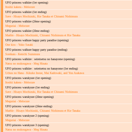
UFO princess walküre
(1er opening)
Itoshii kakera - Melocure
UFO princess walküre
(1er ending)
Save - Hisayo Mochizuki, Rie Tanaka et Chinami Nishimura
UFO princess walküre
(2ème opening)
Meguriai - Melocure
UFO princess walküre
(2ème ending)
Marble - Hisayo Mochizuki, Chinami Nishimura et Rie Tanaka
UFO princess walkure happy party paradise
(opening)
One kiss - Yuko Sasaki
UFO princess walkure happy party paradise
(ending)
Sorekara - Kenichi Suzumura
UFO princess walküre : seireisetsu no hanayome
(opening)
Natsu no mukougawa - Meg Hinata
UFO princess walküre : seireisetsu no hanayome
(1er ending)
Uchuu no Hana - Kikuko Inoue, Mai Kadowaki, and Yuu Asakawa
UFO princess warukyure
(1er opening)
Itoshii kakera - Melocure
UFO princess warukyure
(1er ending)
Save - Hisayo Mochizuki, Rie Tanaka et Chinami Nishimura
UFO princess warukyure
(2ème opening)
Meguriai - Melocure
UFO princess warukyure
(2ème ending)
Marble - Hisayo Mochizuki, Chinami Nishimura et Rie Tanaka
UFO princess warukyure 2
(opening)
Meguriai - Melocure
UFO princess warukyure 3
(opening)
Natsu no mukougawa - Meg Hinata