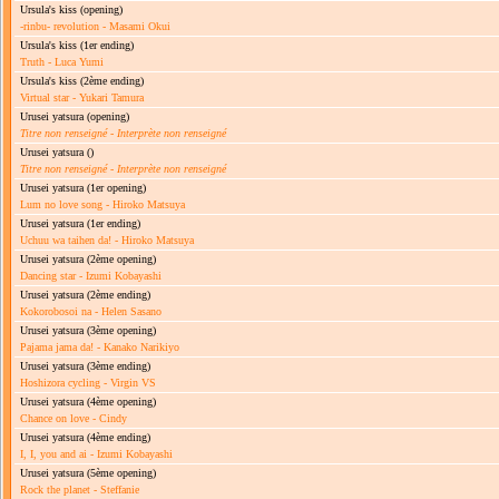
Ursula's kiss
(opening)
-rinbu- revolution - Masami Okui
Ursula's kiss
(1er ending)
Truth - Luca Yumi
Ursula's kiss
(2ème ending)
Virtual star - Yukari Tamura
Urusei yatsura
(opening)
Titre non renseigné
-
Interprète non renseigné
Urusei yatsura
()
Titre non renseigné
-
Interprète non renseigné
Urusei yatsura
(1er opening)
Lum no love song - Hiroko Matsuya
Urusei yatsura
(1er ending)
Uchuu wa taihen da! - Hiroko Matsuya
Urusei yatsura
(2ème opening)
Dancing star - Izumi Kobayashi
Urusei yatsura
(2ème ending)
Kokorobosoi na - Helen Sasano
Urusei yatsura
(3ème opening)
Pajama jama da! - Kanako Narikiyo
Urusei yatsura
(3ème ending)
Hoshizora cycling - Virgin VS
Urusei yatsura
(4ème opening)
Chance on love - Cindy
Urusei yatsura
(4ème ending)
I, I, you and ai - Izumi Kobayashi
Urusei yatsura
(5ème opening)
Rock the planet - Steffanie