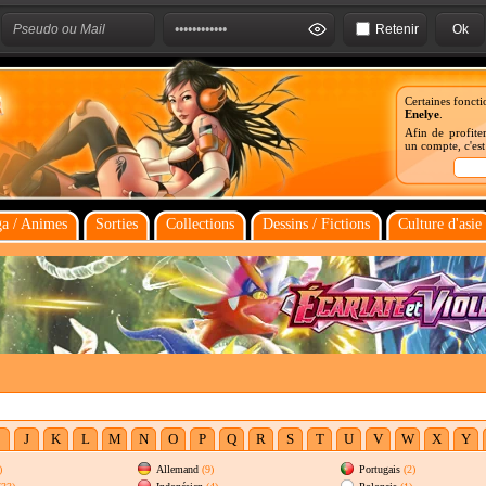
Retenir
Certaines foncti
Enelye
.
Afin de profiter
un compte, c'es
a / Animes
Sorties
Collections
Dessins / Fictions
Culture d'asie
J
K
L
M
N
O
P
Q
R
S
T
U
V
W
X
Y
)
Allemand
(9)
Portugais
(2)