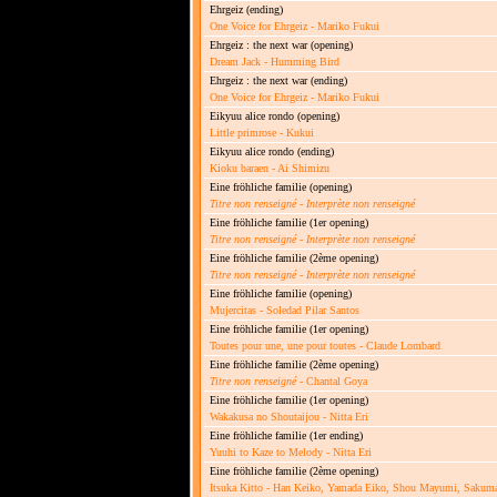
Ehrgeiz
(ending)
One Voice for Ehrgeiz - Mariko Fukui
Ehrgeiz : the next war
(opening)
Dream Jack - Humming Bird
Ehrgeiz : the next war
(ending)
One Voice for Ehrgeiz - Mariko Fukui
Eikyuu alice rondo
(opening)
Little primrose - Kukui
Eikyuu alice rondo
(ending)
Kioku baraen - Ai Shimizu
Eine fröhliche familie
(opening)
Titre non renseigné
-
Interprète non renseigné
Eine fröhliche familie
(1er opening)
Titre non renseigné
-
Interprète non renseigné
Eine fröhliche familie
(2ème opening)
Titre non renseigné
-
Interprète non renseigné
Eine fröhliche familie
(opening)
Mujercitas - Soledad Pilar Santos
Eine fröhliche familie
(1er opening)
Toutes pour une, une pour toutes - Claude Lombard
Eine fröhliche familie
(2ème opening)
Titre non renseigné
- Chantal Goya
Eine fröhliche familie
(1er opening)
Wakakusa no Shoutaijou - Nitta Eri
Eine fröhliche familie
(1er ending)
Yuuhi to Kaze to Melody - Nitta Eri
Eine fröhliche familie
(2ème opening)
Itsuka Kitto - Han Keiko, Yamada Eiko, Shou Mayumi, Sakum