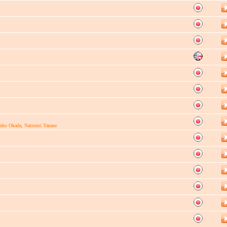
unko Okada, Natsumi Yanase