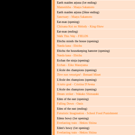
Earth maiden arjuna
(1er ending)
Mameshiba - Maaya Sakamoto
Earth maiden arjuna
(2ème ending)
Sanctuary - Maaya Sakamoto
Eat-man
(opening)
Chiisana Koi no Melody - King-Show
Eat-man
(ending)
Walk This Way - FIELDS
Ebichu minds the house
(opening)
Nanda kana - Ebichu
Ebichu the housekeeping hamster
(opening)
Nanda kana - Ebichu
Ecchan the ninja
(opening)
Ecchan - Eiko Masuyama
L'école des champions
(opening)
Titre non renseigné
- Bernard Minet
L'école des champions
(opening)
A tutto goal - Cristina D'Avena
L'école des champions
(opening)
Dream striker - Wakako Shimazaki
Eden of the east
(opening)
Falling Down - Oasis
Eden of the east
(ending)
Futuristic Imagination - School Food Punishment
Edens bowy
(1er opening)
Everlasting train - Hekiru Shiina
Eden's bowy
(1er opening)
Everlasting train - Hekiru Shiina