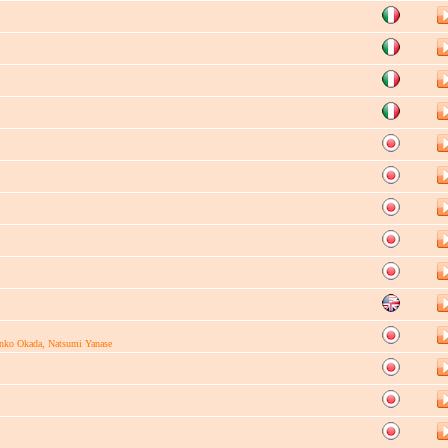
unko Okada, Natsumi Yanase