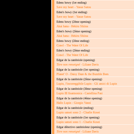
Edens bowy
(1er ending)
Save my heart - Yasue Satou
Eden's bowy
(1er ending)
Save my heart - Yasue Satou
Edens bowy
(2ème opening)
Akai hana - Hekiru Shiina
Eden's bowy
(2ème opening)
Akai hana - Hekiru Shiina
Edens bowy
(2ème ending)
Crawl - The Water Of Life
Eden's bowy
(2ème ending)
Crawl - The Water Of Life
Edgar de la cambriole
(opening)
Titre non renseigné
- Liliane Davis
Edgar de la cambriole
(1er opening)
Planet' O - Daisy Daze & the Bumble Bees
Edgar de la cambriole
(2ème opening)
Lupin, l'incorreggibile Lupin - Gli amici di Lupin
Edgar de la cambriole
(3ème opening)
Lupin III fisarmonica - Castellina Pasi
Edgar de la cambriole
(4ème opening)
Hallo Lupin - Giorgio Vanni
Edgar de la cambriole
(ending)
Lupin sansei sono 2 - Charlie Kosei
Edgar de la cambriole
(1er opening)
Lupin sansei sono 1 - Charlie Kosei
Edgar détective cambrioleur
(opening)
Titre non renseigné
- Liliane Davis