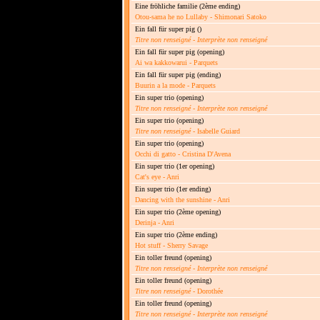
Eine fröhliche familie
(2ème ending)
Otou-sama he no Lullaby - Shimonari Satoko
Ein fall für super pig
()
Titre non renseigné
-
Interprète non renseigné
Ein fall für super pig
(opening)
Ai wa kakkowarui - Parquets
Ein fall für super pig
(ending)
Buurin a la mode - Parquets
Ein super trio
(opening)
Titre non renseigné
-
Interprète non renseigné
Ein super trio
(opening)
Titre non renseigné
- Isabelle Guiard
Ein super trio
(opening)
Occhi di gatto - Cristina D'Avena
Ein super trio
(1er opening)
Cat's eye - Anri
Ein super trio
(1er ending)
Dancing with the sunshine - Anri
Ein super trio
(2ème opening)
Derinja - Anri
Ein super trio
(2ème ending)
Hot stuff - Sherry Savage
Ein toller freund
(opening)
Titre non renseigné
-
Interprète non renseigné
Ein toller freund
(opening)
Titre non renseigné
- Dorothée
Ein toller freund
(opening)
Titre non renseigné
-
Interprète non renseigné