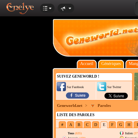
Accueil
Génériques
Mang
SUIVEZ GENEWORLD !
Sur Facebook
Sur Twitter
Geneworld.net
>
Paroles
LISTE DES PAROLES
#
A
B
C
D
E
F
G
H
I
Tous
(635)
Italien
(37