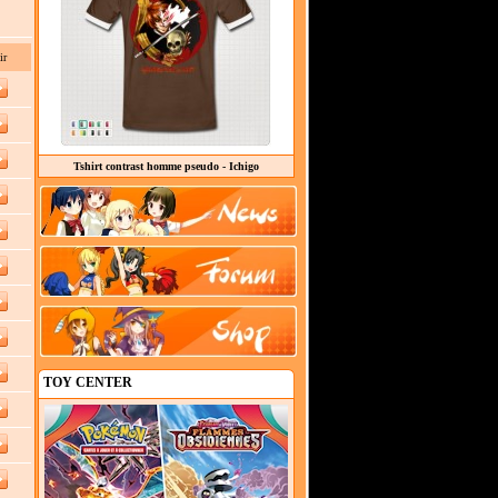
ir
Tshirt contrast homme pseudo - Ichigo
TOY CENTER