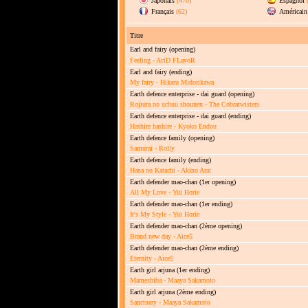
Japonais
(470)
Espagnol
Français
(62)
Américain 
Titre
Earl and fairy
(opening)
Feeling - AciD FLavoR
Earl and fairy
(ending)
My fairy - Hikaru Midorikawa
Earth defence enterprise - dai guard
(opening)
Rojiura no uchuu shounen - The Cobratwisters
Earth defence enterprise - dai guard
(ending)
Hashire hashire - Kyoko Endou
Earth defence family
(opening)
Samurai - Rolly
Earth defence family
(ending)
Hana no Katachi - Akino Arai
Earth defender mao-chan
(1er opening)
All My Love - Yui Horie
Earth defender mao-chan
(1er ending)
It's My Style - Yui Horie
Earth defender mao-chan
(2ème opening)
Brand new day - Aice5
Earth defender mao-chan
(2ème ending)
Eternity - Aice5
Earth girl arjuna
(1er ending)
Mameshiba - Maaya Sakamoto
Earth girl arjuna
(2ème ending)
Sanctuary - Maaya Sakamoto