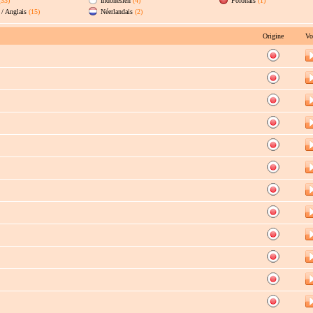
(33)
Indonésien
(4)
Polonais
(1)
/ Anglais
(15)
Néerlandais
(2)
Origine
Vo