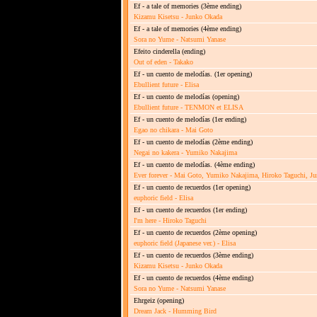
Ef - a tale of memories
(3ème ending)
Kizamu Kisetsu - Junko Okada
Ef - a tale of memories
(4ème ending)
Sora no Yume - Natsumi Yanase
Efeito cinderella
(ending)
Out of eden - Takako
Ef - un cuento de melodías.
(1er opening)
Ebullient future - Elisa
Ef - un cuento de melodías
(opening)
Ebullient future - TENMON et ELISA
Ef - un cuento de melodías
(1er ending)
Egao no chikara - Mai Goto
Ef - un cuento de melodías
(2ème ending)
Negai no kakera - Yumiko Nakajima
Ef - un cuento de melodías.
(4ème ending)
Ever forever - Mai Goto, Yumiko Nakajima, Hiroko Taguchi, J
Ef - un cuento de recuerdos
(1er opening)
euphoric field - Elisa
Ef - un cuento de recuerdos
(1er ending)
I'm here - Hiroko Taguchi
Ef - un cuento de recuerdos
(2ème opening)
euphoric field (Japanese ver.) - Elisa
Ef - un cuento de recuerdos
(3ème ending)
Kizamu Kisetsu - Junko Okada
Ef - un cuento de recuerdos
(4ème ending)
Sora no Yume - Natsumi Yanase
Ehrgeiz
(opening)
Dream Jack - Humming Bird