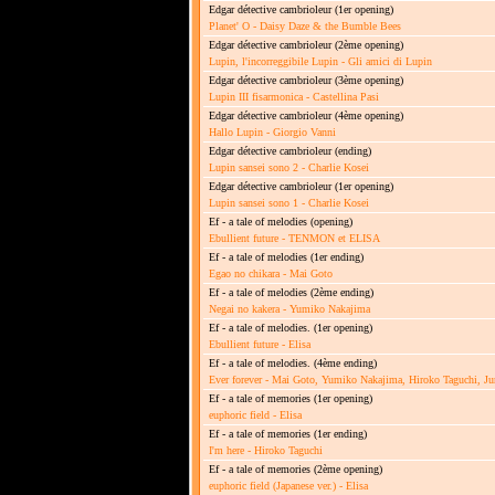
Edgar détective cambrioleur
(1er opening)
Planet' O - Daisy Daze & the Bumble Bees
Edgar détective cambrioleur
(2ème opening)
Lupin, l'incorreggibile Lupin - Gli amici di Lupin
Edgar détective cambrioleur
(3ème opening)
Lupin III fisarmonica - Castellina Pasi
Edgar détective cambrioleur
(4ème opening)
Hallo Lupin - Giorgio Vanni
Edgar détective cambrioleur
(ending)
Lupin sansei sono 2 - Charlie Kosei
Edgar détective cambrioleur
(1er opening)
Lupin sansei sono 1 - Charlie Kosei
Ef - a tale of melodies
(opening)
Ebullient future - TENMON et ELISA
Ef - a tale of melodies
(1er ending)
Egao no chikara - Mai Goto
Ef - a tale of melodies
(2ème ending)
Negai no kakera - Yumiko Nakajima
Ef - a tale of melodies.
(1er opening)
Ebullient future - Elisa
Ef - a tale of melodies.
(4ème ending)
Ever forever - Mai Goto, Yumiko Nakajima, Hiroko Taguchi, J
Ef - a tale of memories
(1er opening)
euphoric field - Elisa
Ef - a tale of memories
(1er ending)
I'm here - Hiroko Taguchi
Ef - a tale of memories
(2ème opening)
euphoric field (Japanese ver.) - Elisa