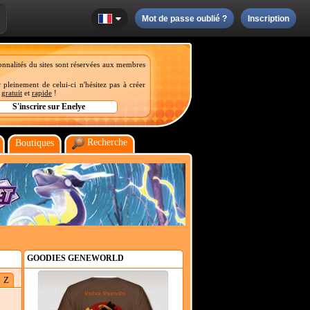
Mot de passe oublié ?
Inscription
onnalités du sites sont réservées aux membres
 pleinement de celui-ci n'hésitez pas à créer
t
gratuit
et
rapide
!
Recherche
Boutiques
GOODIES GENEWORLD
Z