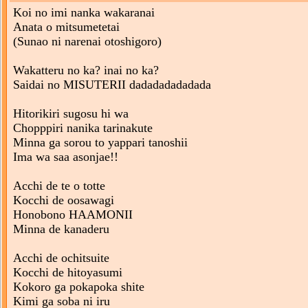
Koi no imi nanka wakaranai
Anata o mitsumetetai
(Sunao ni narenai otoshigoro)
Wakatteru no ka? inai no ka?
Saidai no MISUTERII dadadadadadada
Hitorikiri sugosu hi wa
Chopppiri nanika tarinakute
Minna ga sorou to yappari tanoshii
Ima wa saa asonjae!!
Acchi de te o totte
Kocchi de oosawagi
Honobono HAAMONII
Minna de kanaderu
Acchi de ochitsuite
Kocchi de hitoyasumi
Kokoro ga pokapoka shite
Kimi ga soba ni iru