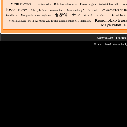
Minus et cortex
Power rangers
El osito misha
Bobobo-bo bo-bobo
Galactik football
Les 
love
Bleach
Les aventures du m
Albert, le 5ème mousquetaire
Mirmo zibang !
Fairy tail
名探偵コナン
Bible black 
Scoubidou
Mes parrains sont magiques
Yuuwaku countdown
Kemonokko tsuus
ore ni makasete saki ni ike to itte kara 10-nen ga tattara densetsu ni natte ita
Maya l'abeille
Geneworld.net
-
Fighting 
Site membre du réseau
Enely