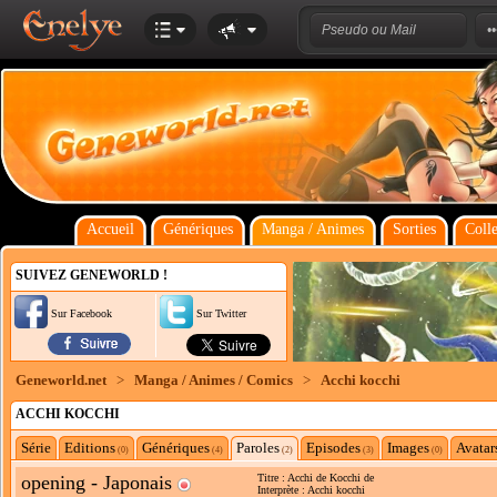
Accueil
Génériques
Manga / Animes
Sorties
Colle
SUIVEZ GENEWORLD !
Sur Facebook
Sur Twitter
Geneworld.net
>
Manga / Animes / Comics
>
Acchi kocchi
ACCHI KOCCHI
Série
Editions
Génériques
Paroles
Episodes
Images
Avatar
(0)
(4)
(2)
(3)
(0)
opening - Japonais
Titre : Acchi de Kocchi de
Interprète : Acchi kocchi