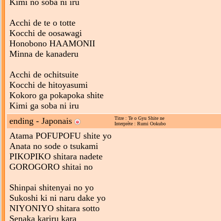
Kimi no soba ni iru
Acchi de te o totte
Kocchi de oosawagi
Honobono HAAMONII
Minna de kanaderu
Acchi de ochitsuite
Kocchi de hitoyasumi
Kokoro ga pokapoka shite
Kimi ga soba ni iru
Titre : Te o Gyu Shite ne
ending - Japonais
Interprète : Rumi Ookubo
Atama POFUPOFU shite yo
Anata no sode o tsukami
PIKOPIKO shitara nadete
GOROGORO shitai no
Shinpai shitenyai no yo
Sukoshi ki ni naru dake yo
NIYONIYO shitara sotto
Senaka kariru kara