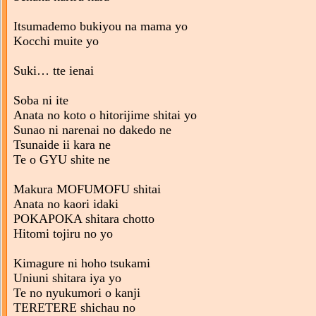
Itsumademo bukiyou na mama yo
Kocchi muite yo
Suki… tte ienai
Soba ni ite
Anata no koto o hitorijime shitai yo
Sunao ni narenai no dakedo ne
Tsunaide ii kara ne
Te o GYU shite ne
Makura MOFUMOFU shitai
Anata no kaori idaki
POKAPOKA shitara chotto
Hitomi tojiru no yo
Kimagure ni hoho tsukami
Uniuni shitara iya yo
Te no nyukumori o kanji
TERETERE shichau no