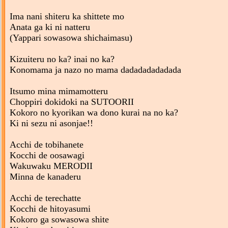
Ima nani shiteru ka shittete mo
Anata ga ki ni natteru
(Yappari sowasowa shichaimasu)
Kizuiteru no ka? inai no ka?
Konomama ja nazo no mama dadadadadadada
Itsumo mina mimamotteru
Choppiri dokidoki na SUTOORII
Kokoro no kyorikan wa dono kurai na no ka?
Ki ni sezu ni asonjae!!
Acchi de tobihanete
Kocchi de oosawagi
Wakuwaku MERODII
Minna de kanaderu
Acchi de terechatte
Kocchi de hitoyasumi
Kokoro ga sowasowa shite