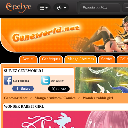
Accueil
Génériques
Manga / Animes
Sorties
Colle
SUIVEZ GENEWORLD !
Sur Facebook
Sur Twitter
Geneworld.net
>
Manga / Animes / Comics
>
Wonder rabbit girl
WONDER RABBIT GIRL