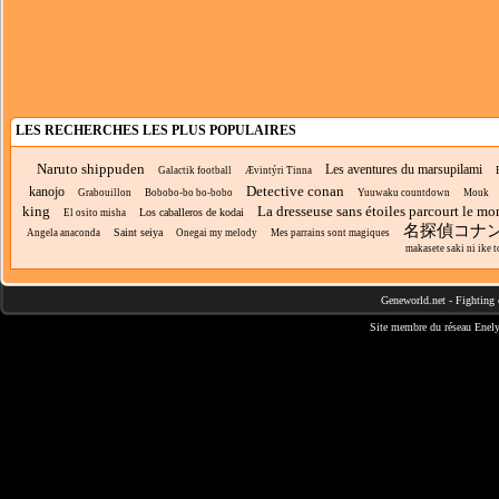
LES RECHERCHES LES PLUS POPULAIRES
Naruto shippuden
Les aventures du marsupilami
Galactik football
Ævintýri Tinna
Detective conan
kanojo
Grabouillon
Bobobo-bo bo-bobo
Yuuwaku countdown
Mouk
king
La dresseuse sans étoiles parcourt le m
Los caballeros de kodai
El osito misha
名探偵コナ
Saint seiya
Angela anaconda
Onegai my melody
Mes parrains sont magiques
makasete saki ni ike to
Geneworld.net
-
Fighting 
Site membre du réseau
Enely