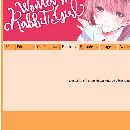
Série
Editions
Génériques
Paroles
Episodes
Images
Avatar
(7)
(0)
(0)
(0)
(0)
Désolé, il n'y a pas de paroles de génériqu