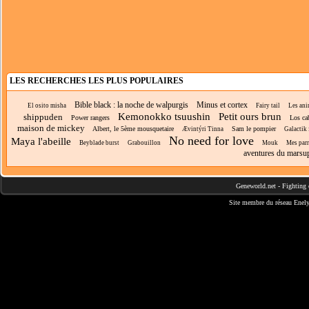
LES RECHERCHES LES PLUS POPULAIRES
Bible black : la noche de walpurgis
Minus et cortex
El osito misha
Fairy tail
Les ani
Kemonokko tsuushin
Petit ours brun
shippuden
Power rangers
Los ca
maison de mickey
Albert, le 5ème mousquetaire
Sam le pompier
Ævintýri Tinna
Galactik 
No need for love
Maya l'abeille
Beyblade burst
Grabouillon
Mouk
Mes parr
aventures du marsu
Geneworld.net
-
Fighting 
Site membre du réseau
Enely