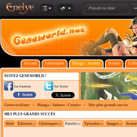
Accueil
Génériques
Manga / Animes
Sorties
Colle
SUIVEZ GENEWORLD !
Sur Facebook
Sur Twitter
Geneworld.net
>
Manga / Animes / Comics
>
Mes plus grands succès
MES PLUS GRANDS SUCCÈS
Série
Editions
Génériques
Paroles
Episodes
Images
Avatar
(1)
(0)
(0)
(0)
(0)