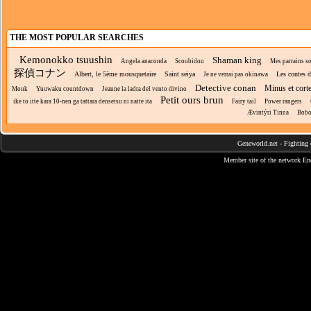
THE MOST POPULAR SEARCHES
Kemonokko tsuushin
Shaman king
Angela anaconda
Scoubidou
Mes parrains s
探偵コナン
Albert, le 5ème mousquetaire
Saint seiya
Les contes d
Je ne verrai pas okinawa
Detective conan
Minus et cort
Mouk
Yuuwaku countdown
Jeanne la ladra del vento divino
Petit ours brun
ike to itte kara 10-nen ga tattara densetsu ni natte ita
Fairy tail
Power rangers
Ævintýri Tinna
Bobo
Geneworld.net
-
Fighting 
Member site of the network
En