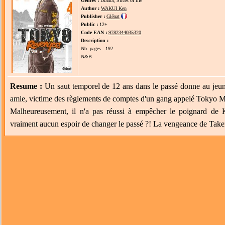
Genres :
Drama, Slices of life
Author :
WAKUI Ken
Publisher :
Glénat
Public :
12+
Code EAN :
9782344035320
Description :
Nb. pages : 192
N&B
Resume :
Un saut temporel de 12 ans dans le passé donne au jeun
amie, victime des règlements de comptes d'un gang appelé Tokyo M
Malheureusement, il n'a pas réussi à empêcher le poignard de K
vraiment aucun espoir de changer le passé ?! La vengeance de Take