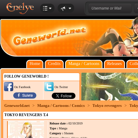
Home
Credits
Manga / Cartoons
Releases
Coll
FOLLOW GENEWORLD !
On Facebook
On Twitter
Geneworld.net
>
Manga / Cartoons / Comics
>
Tokyo revengers
>
Toky
TOKYO REVENGERS T.4
Release date :
02/10/2019
Type :
Manga
Category :
Shonen