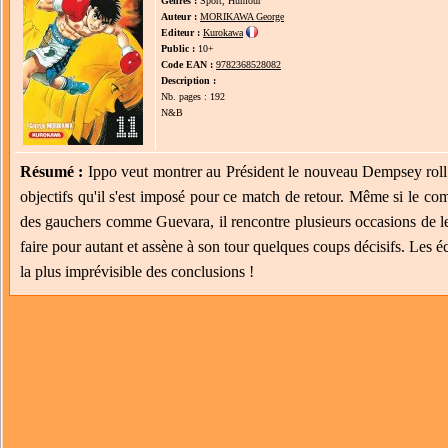
Genres :
Sport, Humour
Auteur :
MORIKAWA George
Editeur :
Kurokawa
Public :
10+
Code EAN :
9782368528082
Description :
Nb. pages : 192
N&B
Résumé :
Ippo veut montrer au Président le nouveau Dempsey roll 
objectifs qu'il s'est imposé pour ce match de retour. Même si le com
des gauchers comme Guevara, il rencontre plusieurs occasions de le
faire pour autant et assène à son tour quelques coups décisifs. Les 
la plus imprévisible des conclusions !