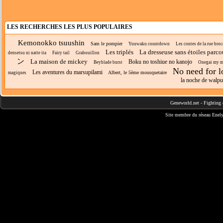
LES RECHERCHES LES PLUS POPULAIRES
Kemonokko tsuushin
Sam le pompier
Yuuwaku countdown
Les contes de la rue broc
Les triplés
La dresseuse sans étoiles parc
densetsu ni natte ita
Fairy tail
Grabouillon
ン
La maison de mickey
Boku no toshiue no kanojo
Beyblade burst
Onegai my m
No need for l
Les aventures du marsupilami
Albert, le 5ème mousquetaire
magiques
la noche de walpu
Geneworld.net
-
Fighting 
Site membre du réseau
Enely