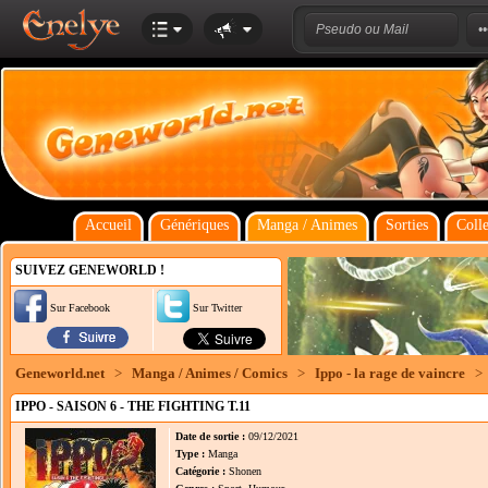
Accueil
Génériques
Manga / Animes
Sorties
Colle
SUIVEZ GENEWORLD !
Sur Facebook
Sur Twitter
Geneworld.net
>
Manga / Animes / Comics
>
Ippo - la rage de vaincre
>
IPPO - SAISON 6 - THE FIGHTING T.11
Date de sortie :
09/12/2021
Type :
Manga
Catégorie :
Shonen