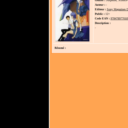
Genres :
Suspense, Science-f
Auteur :
-
Editeur :
Sony Magazines D
Public :
12+
Code EAN :
978478977018
Description :
-
Résumé :