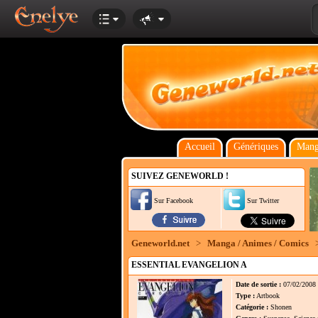
Accueil
Génériques
Mang
SUIVEZ GENEWORLD !
Sur Facebook
Sur Twitter
Geneworld.net
>
Manga / Animes / Comics
ESSENTIAL EVANGELION A
Date de sortie :
07/02/2008
Type :
Artbook
Catégorie :
Shonen