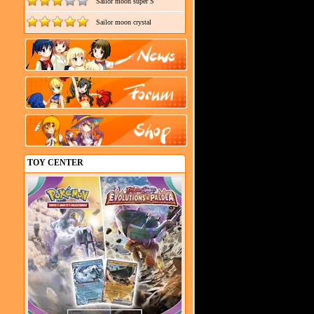
Sailor moon super S
Sailor moon crystal
TOY CENTER