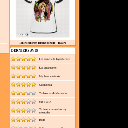
Tshirt contrast femme pseudo - Hauru
DERNIERS AVIS
Les carnets de l'apothicaire
Les attaquantes
My hero academia
Gachiakuta
Tsubasa world chronicle
xxx Holic
To heart - remember my
memories
Belle