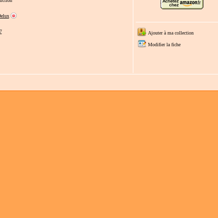
iction
elux
7
Ajouter à ma collection
Modifier la fiche