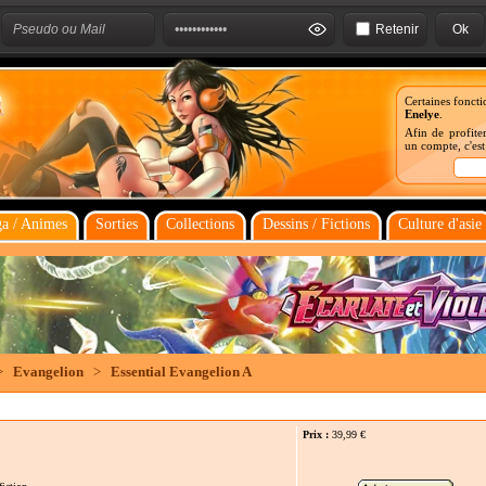
Retenir
Certaines foncti
Enelye
.
Afin de profiter
un compte, c'es
a / Animes
Sorties
Collections
Dessins / Fictions
Culture d'asie
>
Evangelion
>
Essential Evangelion A
Prix :
39,99
€