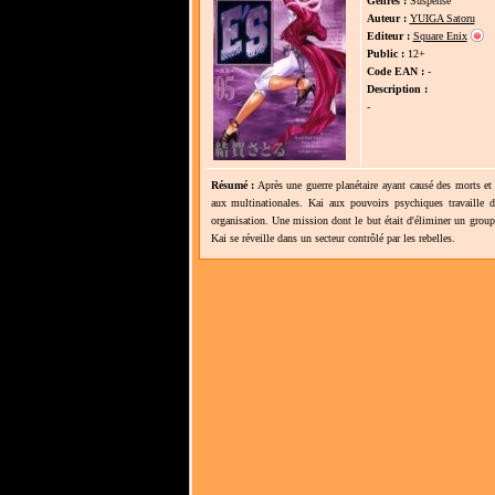
Genres :
Suspense
Auteur :
YUIGA Satoru
Editeur :
Square Enix
Public :
12+
Code EAN :
-
Description :
-
Résumé :
Après une guerre planétaire ayant causé des morts et
aux multinationales. Kai aux pouvoirs psychiques travaille d
organisation. Une mission dont le but était d'éliminer un groupe
Kai se réveille dans un secteur contrôlé par les rebelles.