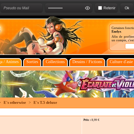
Retenir
Certaines foncti
Enelye
.
Afin de profiter
un compte, c'es
a / Animes
Sorties
Collections
Dessins / Fictions
Culture d'asie
>
E's otherwise
>
E's T.5 deluxe
Prix :
8,99
€