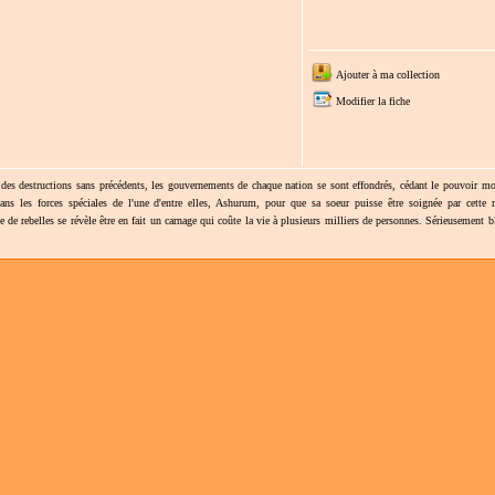
Ajouter à ma collection
Modifier la fiche
 des destructions sans précédents, les gouvernements de chaque nation se sont effondrés, cédant le pouvoir mo
ans les forces spéciales de l'une d'entre elles, Ashurum, pour que sa soeur puisse être soignée par cette
 de rebelles se révèle être en fait un carnage qui coûte la vie à plusieurs milliers de personnes. Sérieusement b