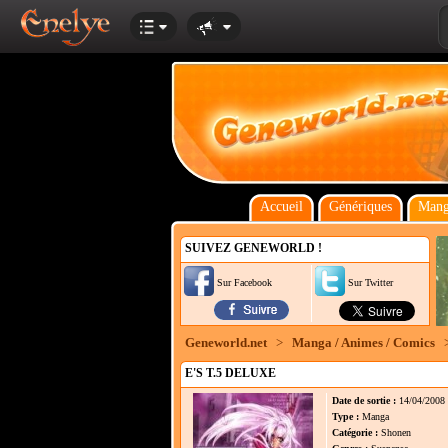
Accueil
Génériques
Mang
SUIVEZ GENEWORLD !
Sur Facebook
Sur Twitter
Geneworld.net
>
Manga / Animes / Comics
E'S T.5 DELUXE
Date de sortie :
14/04/2008
Type :
Manga
Catégorie :
Shonen