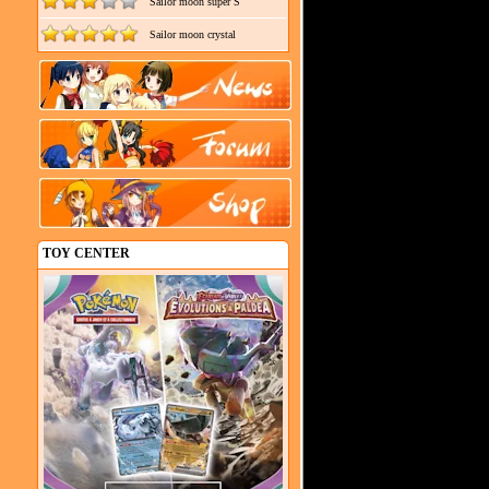
Sailor moon super S
Sailor moon crystal
TOY CENTER