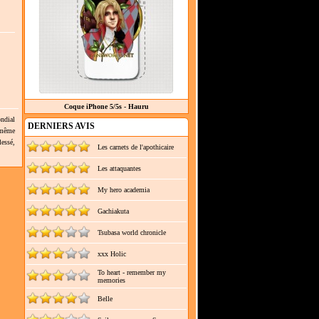
Coque iPhone 5/5s - Hauru
ndial
DERNIERS AVIS
 même
lessé,
Les carnets de l'apothicaire
Les attaquantes
My hero academia
Gachiakuta
Tsubasa world chronicle
xxx Holic
To heart - remember my
memories
Belle