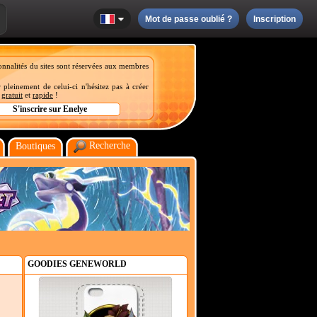
Mot de passe oublié ?
Inscription
onnalités du sites sont réservées aux membres
 pleinement de celui-ci n'hésitez pas à créer
t
gratuit
et
rapide
!
Recherche
Boutiques
GOODIES GENEWORLD