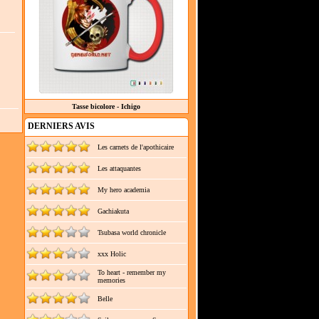
Tasse bicolore - Ichigo
DERNIERS AVIS
Les carnets de l'apothicaire
Les attaquantes
My hero academia
Gachiakuta
Tsubasa world chronicle
xxx Holic
To heart - remember my
memories
Belle