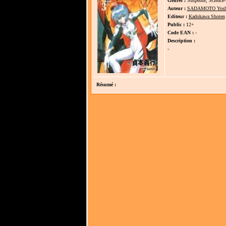
Genres :
Suspense, Science-f
Auteur :
SADAMOTO Yosh
Editeur :
Kadokawa Shoten
Public :
12+
Code EAN :
-
Description :
-
Résumé :