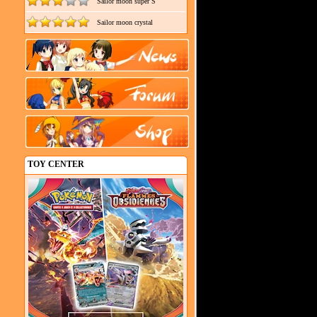
Sailor moon super S
Sailor moon crystal
TOY CENTER