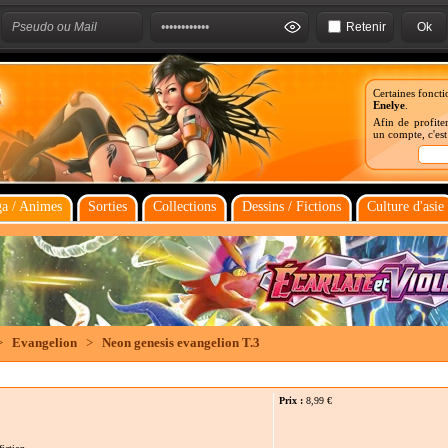
Retenir
Certaines foncti
Enelye
.
Afin de profiter
un compte, c'es
a / Animes
Sorties
Collections
Dessins / Fictions
Culture d'asie
>
Evangelion
>
Neon genesis evangelion T.3
Prix :
8,99
€