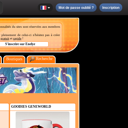
Mot de passe oublié ?
Inscription
onnalités du sites sont réservées aux membres
 pleinement de celui-ci n'hésitez pas à créer
t
gratuit
et
rapide
!
Recherche
Boutiques
GOODIES GENEWORLD