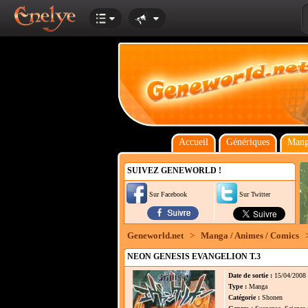
Accueil
Génériques
Mang
SUIVEZ GENEWORLD !
Sur Facebook
Sur Twitter
Geneworld.net
>
Manga / Animes / Comics
NEON GENESIS EVANGELION T.3
Date de sortie :
15/04/2008
Type :
Manga
Catégorie :
Shonen