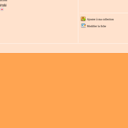
iction
iyuki
Ajouter à ma collection
Modifier la fiche