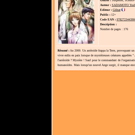
Genres :
Suspense, Science-f
Auteur :
SADAMOTO Yosh
Editeur :
Glénat
Public :
12+
Code EAN :
978272344390
Description :
Nombre de pages : 176
Résumé :
An 2000. Un astéroïde frappa la Terre, provoquant un 
vivre enfin en paix lorsque de mystérieuses créatures appelées " 
l'astéroïde ? Mystère ! Sauf pour le commandant de l'organisat
humanoïdes. Mais lorsqu'un nouvel Ange surgit, il manque encore