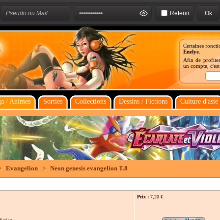
Retenir
Certaines foncti
Enelye
.
Afin de profiter
un compte, c'es
a / Animes
Sorties
Collections
Dessins / Fictions
Culture d'asie
>
Evangelion
>
Neon genesis evangelion T.8
Prix :
7,20
€