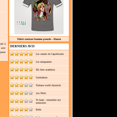
Tshirt contrast homme pseudo - Hauru
ient à
DERNIERS AVIS
n avec
uerre
Les carnets de l'apothicaire
Les attaquantes
My hero academia
Gachiakuta
Tsubasa world chronicle
xxx Holic
To heart - remember my
memories
Belle