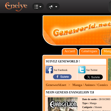
Accueil
Génériques
Mang
SUIVEZ GENEWORLD !
Sur Facebook
Sur Twitter
Geneworld.net
>
Manga / Animes / Comics
NEON GENESIS EVANGELION T.8
Date de sortie :
28/10/2003
Type :
Manga
Catégorie :
Shonen