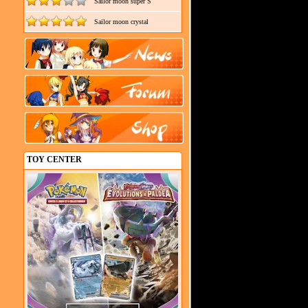
Sailor moon super S
Sailor moon crystal
TOY CENTER