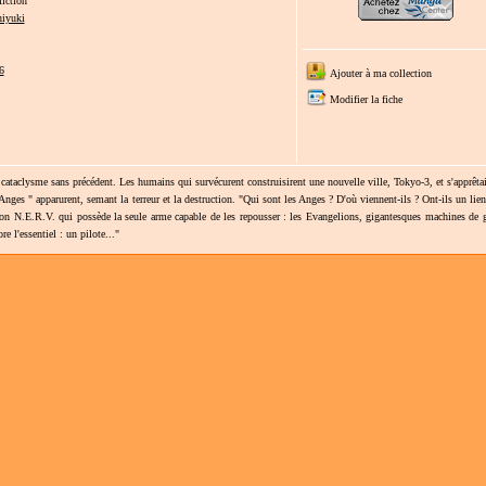
iction
iyuki
6
Ajouter à ma collection
Modifier la fiche
cataclysme sans précédent. Les humains qui survécurent construisirent une nouvelle ville, Tokyo-3, et s'apprêta
Anges " apparurent, semant la terreur et la destruction. "Qui sont les Anges ? D'où viennent-ils ? Ont-ils un lie
ion N.E.R.V. qui possède la seule arme capable de les repousser : les Evangelions, gigantesques machines de g
 l'essentiel : un pilote..."