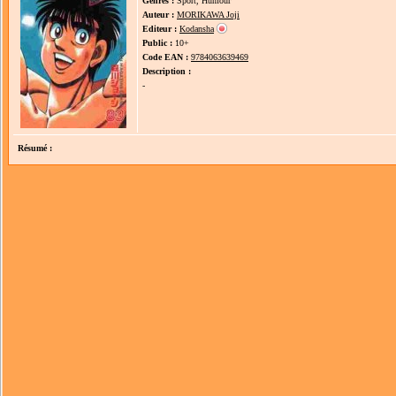
Genres :
Sport, Humour
Auteur :
MORIKAWA Joji
Editeur :
Kodansha
Public :
10+
Code EAN :
9784063639469
Description :
-
Résumé :