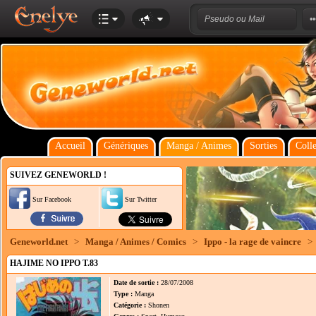
Accueil
Génériques
Manga / Animes
Sorties
Colle
SUIVEZ GENEWORLD !
Sur Facebook
Sur Twitter
Geneworld.net
>
Manga / Animes / Comics
>
Ippo - la rage de vaincre
>
HAJIME NO IPPO T.83
Date de sortie :
28/07/2008
Type :
Manga
Catégorie :
Shonen