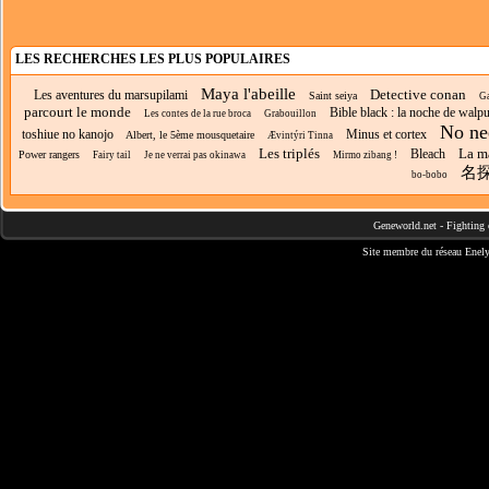
LES RECHERCHES LES PLUS POPULAIRES
Maya l'abeille
Detective conan
Les aventures du marsupilami
Saint seiya
Ga
parcourt le monde
Bible black : la noche de walpu
Les contes de la rue broca
Grabouillon
No ne
toshiue no kanojo
Minus et cortex
Albert, le 5ème mousquetaire
Ævintýri Tinna
Les triplés
La m
Bleach
Power rangers
Fairy tail
Je ne verrai pas okinawa
Mirmo zibang !
名
bo-bobo
Geneworld.net
-
Fighting 
Site membre du réseau
Enely