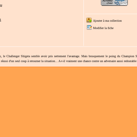
ge
1
Ajouter à ma collection
Modifier la fiche
, le Challenger Shigeta semble avoir pris nettement l'avantage. Mais brusquement le poing du Champion 
réussi d'un seul coup à retourner la situation... A-t-il vraiment une chance contre un adversaire aussi redoutable