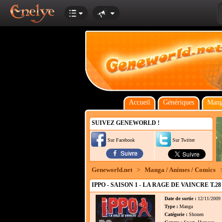
Accueil
Génériques
Mang
SUIVEZ GENEWORLD !
Sur Facebook
Sur Twitter
Geneworld.net
>
Manga / Animes / Comics
IPPO - SAISON 1 - LA RAGE DE VAINCRE T.28
Date de sortie :
12/11/2009
Type :
Manga
Catégorie :
Shonen