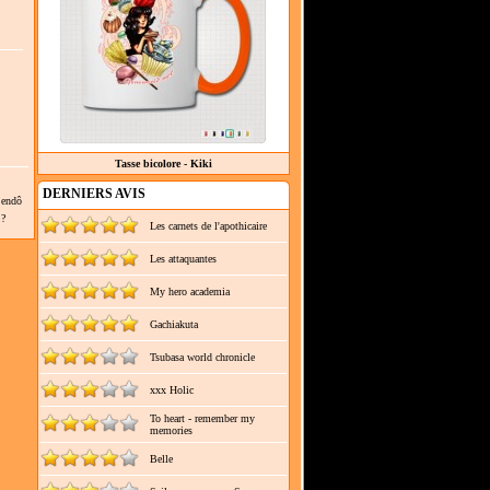
Tasse bicolore - Kiki
DERNIERS AVIS
Sendô
 ?
Les carnets de l'apothicaire
Les attaquantes
My hero academia
Gachiakuta
Tsubasa world chronicle
xxx Holic
To heart - remember my
memories
Belle