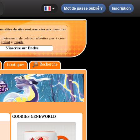
Mot de passe oublié ?
Inscription
onnalités du sites sont réservées aux membres
 pleinement de celui-ci n'hésitez pas à créer
t
gratuit
et
rapide
!
Recherche
Boutiques
GOODIES GENEWORLD