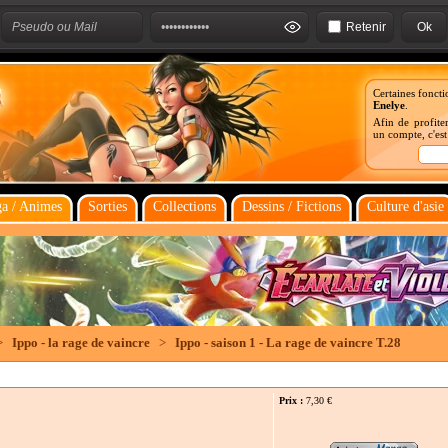
Retenir
Certaines foncti
Enelye
.
Afin de profiter
un compte, c'es
a / Animes
Sorties
Collections
Dessins / Fictions
Culture d'asie
>
Ippo - la rage de vaincre
>
Ippo - saison 1 - La rage de vaincre T.28
Prix :
7,30
€