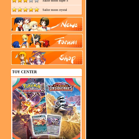
Sailor moon super S
Sailor moon crystal
TOY CENTER