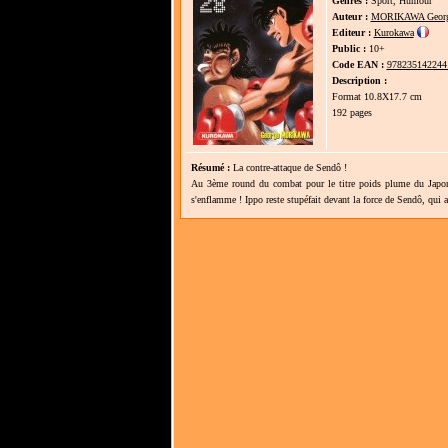
Genres :
Sport, Humour
Auteur :
MORIKAWA Geor
Editeur :
Kurokawa
Public :
10+
Code EAN :
978235142244
Description :
Format 10.8X17.7 cm
192 pages
Résumé :
La contre-attaque de Sendô !
Au 3ème round du combat pour le titre poids plume du Japon
s'enflamme ! Ippo reste stupéfait devant la force de Sendô, qui a 