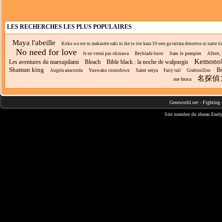
LES RECHERCHES LES PLUS POPULAIRES
Maya l'abeille
Koko wa ore ni makasete saki ni ike to itte kara 10-nen ga tattara densetsu ni natte it
No need for love
Sam le pompier
Je ne verrai pas okinawa
Beyblade burst
Albert,
Kemonok
Les aventures du marsupilami
Bleach
Bible black : la noche de walpurgis
Shaman king
Bo
Saint seiya
Angela anaconda
Yuuwaku countdown
Fairy tail
Grabouillon
名探偵
rue broca
Geneworld.net
-
Fighting 
Site membre du réseau
Enely