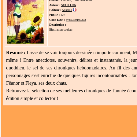
Genres :
Humour, Tranches-de-vie
Auteur :
SOUILLON
Editeur :
Ankama
Public :
12+
Code EAN :
9782359100303
Description :
Illustration couleur
Résumé :
Lasse de se voir toujours dessinée n'importe comment, Mali
même ! Entre anecdotes, souvenirs, délires et instantanés, la je
quotidien, le sel de ses chroniques hebdomadaires. Au fil des ann
personnages s'est enrichie de quelques figures incontournables : Jo
Fëanor et Fleya, ses deux chats.
Retrouvez la sélection de ses meilleures chroniques de l'année écou
édition simple et collector !