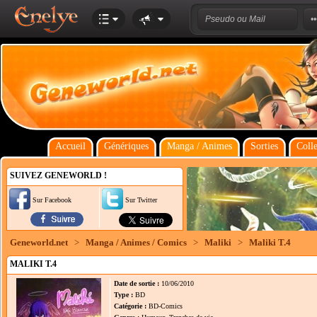
Accueil
Génériques
Manga / Animes
Sorties
Colle
SUIVEZ GENEWORLD !
Sur Facebook
Sur Twitter
Geneworld.net
>
Manga / Animes / Comics
>
Maliki
>
Maliki T.4
MALIKI T.4
Date de sortie :
10/06/2010
Type :
BD
Catégorie :
BD-Comics