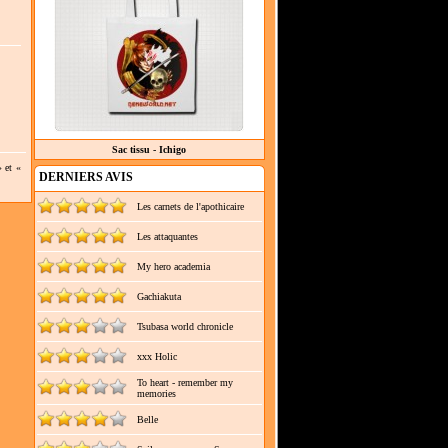
Sac tissu - Ichigo
 et «
DERNIERS AVIS
Les carnets de l'apothicaire
Les attaquantes
My hero academia
Gachiakuta
Tsubasa world chronicle
xxx Holic
To heart - remember my
memories
Belle