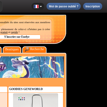
Mot de passe oublié ?
Inscription
onnalités du sites sont réservées aux membres
 pleinement de celui-ci n'hésitez pas à créer
t
gratuit
et
rapide
!
Recherche
Boutiques
GOODIES GENEWORLD