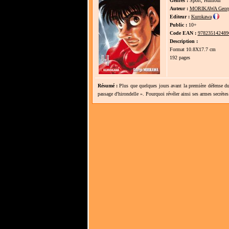
Genres :
Sport, Humour
Auteur :
MORIKAWA Geor
Editeur :
Kurokawa
Public :
10+
Code EAN :
978235142489
Description :
Format 10.8X17.7 cm
192 pages
Résumé :
Plus que quelques jours avant la première défense du
passage d'hirondelle ». Pourquoi révéler ainsi ses armes secrètes