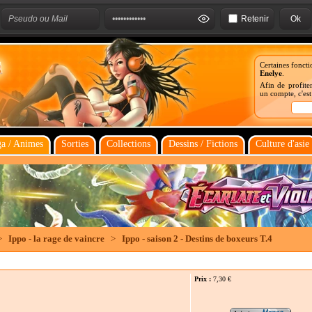
Retenir
Certaines foncti
Enelye
.
Afin de profiter
un compte, c'es
a / Animes
Sorties
Collections
Dessins / Fictions
Culture d'asie
>
Ippo - la rage de vaincre
>
Ippo - saison 2 - Destins de boxeurs T.4
Prix :
7,30
€