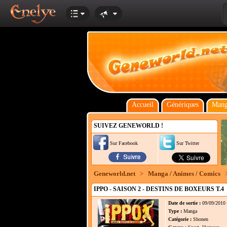
Accueil
Génériques
Mang
SUIVEZ GENEWORLD !
Sur Facebook
Sur Twitter
Geneworld.net
>
Manga / Animes / Comics
IPPO - SAISON 2 - DESTINS DE BOXEURS T.4
Date de sortie :
09/09/2010
Type :
Manga
Catégorie :
Shonen