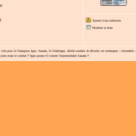
ge
6
Ajouter à ma collection
Modifier la fiche
 titre pour le Champion Ippo. Sanada, le Challenger, décide soudain de dévoiler ses techniques « hirondelle »
 juste avant le combat !? Ippo pourra t'il contrer l'imperturbable Sanada !?