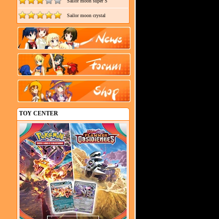
Sailor moon super S
Sailor moon crystal
TOY CENTER