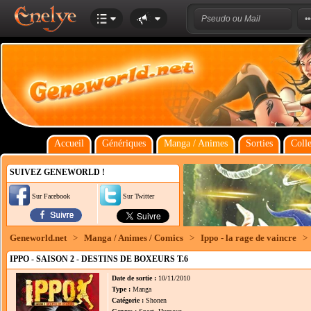
Accueil
Génériques
Manga / Animes
Sorties
Colle
SUIVEZ GENEWORLD !
Sur Facebook
Sur Twitter
Geneworld.net
>
Manga / Animes / Comics
>
Ippo - la rage de vaincre
>
IPPO - SAISON 2 - DESTINS DE BOXEURS T.6
Date de sortie :
10/11/2010
Type :
Manga
Catégorie :
Shonen