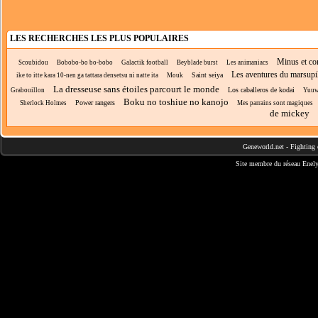
LES RECHERCHES LES PLUS POPULAIRES
Minus et co
Scoubidou
Bobobo-bo bo-bobo
Galactik football
Beyblade burst
Les animaniacs
Les aventures du marsupi
Saint seiya
ike to itte kara 10-nen ga tattara densetsu ni natte ita
Mouk
La dresseuse sans étoiles parcourt le monde
Los caballeros de kodai
Grabouillon
Yuuw
Boku no toshiue no kanojo
Power rangers
Sherlock Holmes
Mes parrains sont magiques
de mickey
Geneworld.net
-
Fighting 
Site membre du réseau
Enely