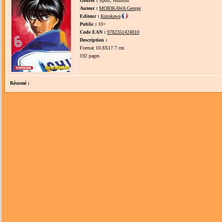
Genres :
Sport, Humour
Auteur :
MORIKAWA George
Editeur :
Kurokawa
Public :
10+
Code EAN :
9782351424810
Description :
Format 10.8X17.7 cm
192 pages
Résumé :