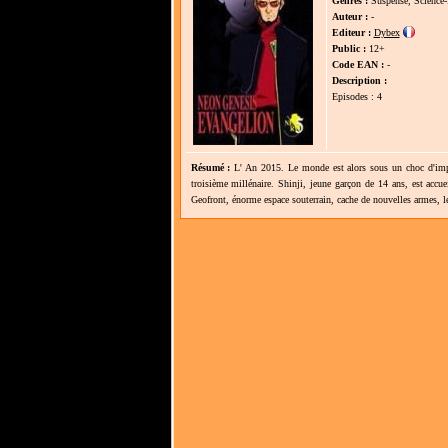
Genres :
Suspense, Science-f
Auteur :
-
Editeur :
Dybex
Public :
12+
Code EAN :
-
Description :
Episodes : 4
Résumé :
L' An 2015. Le monde est alors sous un choc d'impor
troisième millénaire. Shinji, jeune garçon de 14 ans, est accue
Geofront, énorme espace souterrain, cache de nouvelles armes, l