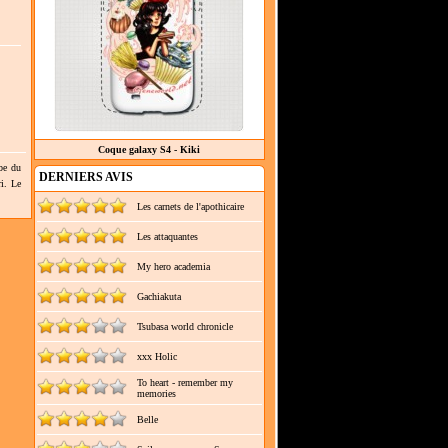
Coque galaxy S4 - Kiki
be du
DERNIERS AVIS
ri. Le
Les carnets de l'apothicaire
Les attaquantes
My hero academia
Gachiakuta
Tsubasa world chronicle
xxx Holic
To heart - remember my
memories
Belle