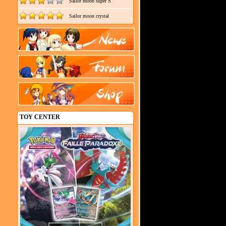
Sailor moon super S
Sailor moon crystal
TOY CENTER