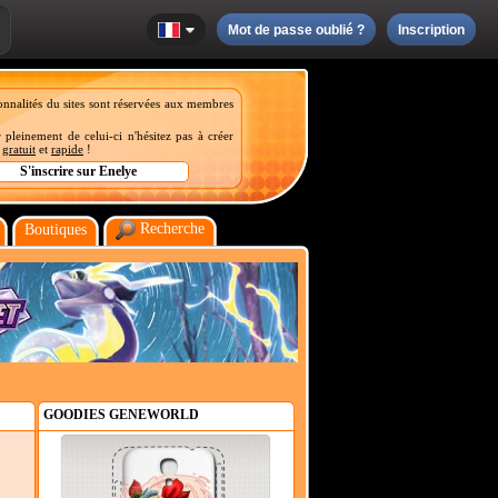
Mot de passe oublié ?
Inscription
onnalités du sites sont réservées aux membres
 pleinement de celui-ci n'hésitez pas à créer
t
gratuit
et
rapide
!
Recherche
Boutiques
GOODIES GENEWORLD