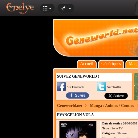
Accueil
Génériques
Mang
SUIVEZ GENEWORLD !
Sur Facebook
Sur Twitter
Geneworld.net
>
Manga / Animes / Comics
EVANGELION VOL.5
Date de sortie :
26/06/2003
Type :
Série TV
Catégorie :
Shonen