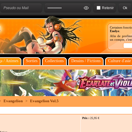
Retenir
Certaines foncti
Enelye
.
Afin de profiter
un compte, c'es
a / Animes
Sorties
Collections
Dessins / Fictions
Culture d'asie
>
Evangelion
>
Evangelion Vol.5
Prix :
25,95
€