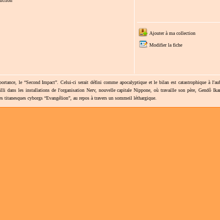
iction
Ajouter à ma collection
Modifier la fiche
tance, le “Second Impact”. Celui-ci serait défini comme apocalyptique et le bilan est catastrophique à l'au
illi dans les installations de l'organisation Nerv, nouvelle capitale Nippone, où travaille son père, Gendô Ika
es titanesques cyborgs “Evangélion”, au repos à travers un sommeil léthargique.