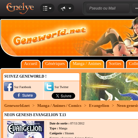
Accueil
Génériques
Manga / Animes
Sorties
Colle
SUIVEZ GENEWORLD !
Sur Facebook
Sur Twitter
Geneworld.net
>
Manga / Animes / Comics
>
Evangelion
>
Neon genesi
NEON GENESIS EVANGELION T.13
Date de sortie :
07/11/2012
Type :
Manga
Catégorie :
Shonen