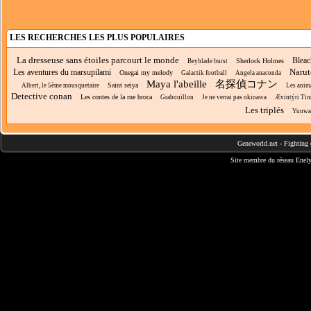
LES RECHERCHES LES PLUS POPULAIRES
La dresseuse sans étoiles parcourt le monde
Bleac
Sherlock Holmes
Beyblade burst
Narut
Les aventures du marsupilami
Onegai my melody
Galactik football
Angela anaconda
Maya l'abeille
名探偵コナン
Saint seiya
Albert, le 5ème mousquetaire
Les anim
Detective conan
Les contes de la rue broca
Grabouillon
Je ne verrai pas okinawa
Ævintýri Tin
Les triplés
Yuuwa
Geneworld.net
-
Fighting 
Site membre du réseau
Enely