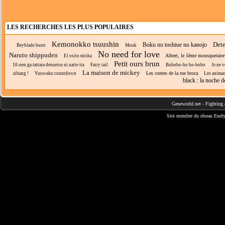
LES RECHERCHES LES PLUS POPULAIRES
Kemonokko tsuushin
Dete
Boku no toshiue no kanojo
Beyblade burst
Mouk
No need for love
Naruto shippuden
Albert, le 5ème mousquetaire
El osito misha
Petit ours brun
10-nen ga tattara densetsu ni natte ita
Fairy tail
Bobobo-bo bo-bobo
Je ne v
La maison de mickey
Les contes de la rue broca
zibang !
Yuuwaku countdown
Les animan
black : la noche 
Geneworld.net
-
Fighting 
Site membre du réseau
Enely