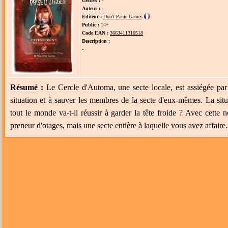
Genres :
-
Auteur :
-
Editeur :
Don't Panic Games
Public :
14+
Code EAN :
3663411310518
Description :
-
Résumé :
Le Cercle d'Automa, une secte locale, est assiégée par 
situation et à sauver les membres de la secte d'eux-mêmes. La sit
tout le monde va-t-il réussir à garder la tête froide ? Avec cette 
preneur d'otages, mais une secte entière à laquelle vous avez affaire.