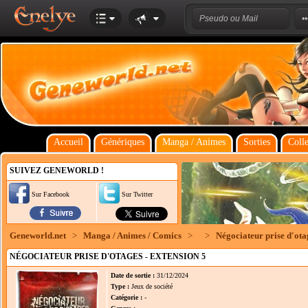
Accueil
Génériques
Manga / Animes
Sorties
Colle
SUIVEZ GENEWORLD !
Sur Facebook
Sur Twitter
Geneworld.net
>
Manga / Animes / Comics
>
>
Négociateur prise d'otag
NÉGOCIATEUR PRISE D'OTAGES - EXTENSION 5
Date de sortie :
31/12/2024
Type :
Jeux de société
Catégorie :
-