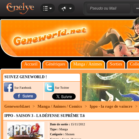
Accueil
Génériques
Manga / Animes
Sorties
Colle
SUIVEZ GENEWORLD !
Sur Facebook
Sur Twitter
Geneworld.net
>
Manga / Animes / Comics
>
Ippo - la rage de vaincre
>
IPPO - SAISON 3 - LA DÉFENSE SUPRÊME T.6
Date de sortie :
15/11/2012
Type :
Manga
Catégorie :
Shonen