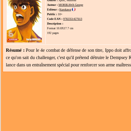
Genres :
Sport, Humour
Auteur :
MORIKAWA George
Editeur :
Kurokawa
Public :
10+
Code EAN :
9782351427613
Description :
Format 10.8X17.7 cm
192 pages
Résumé :
Pour le 4e combat de défense de son titre, Ippo doit af
ce qu'on sait du challenger, c'est qu'il prétend détruire le Dempsey
lance dans un entraînement spécial pour renforcer son arme maîtress