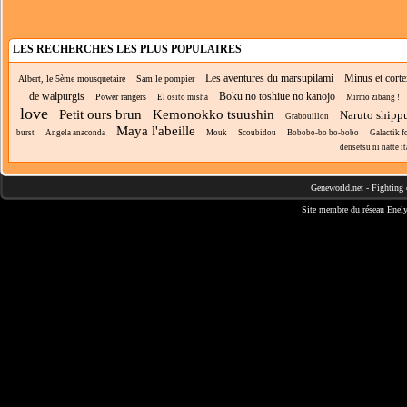
LES RECHERCHES LES PLUS POPULAIRES
Les aventures du marsupilami
Minus et cort
Albert, le 5ème mousquetaire
Sam le pompier
de walpurgis
Boku no toshiue no kanojo
Power rangers
El osito misha
Mirmo zibang !
love
Petit ours brun
Kemonokko tsuushin
Naruto shipp
Grabouillon
Maya l'abeille
burst
Angela anaconda
Mouk
Scoubidou
Bobobo-bo bo-bobo
Galactik f
densetsu ni natte it
Geneworld.net
-
Fighting 
Site membre du réseau
Enely