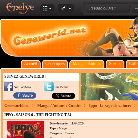
Accueil
Génériques
Manga / Animes
Sorties
Colle
SUIVEZ GENEWORLD !
Sur Facebook
Sur Twitter
Geneworld.net
>
Manga / Animes / Comics
>
Ippo - la rage de vaincre
>
IPPO - SAISON 6 - THE FIGHTING T.24
Date de sortie :
11/04/2024
Type :
Manga
Catégorie :
Shonen