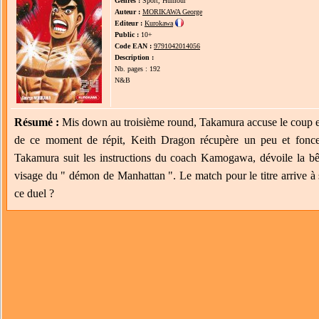
Genres :
Sport, Humour
Auteur :
MORIKAWA George
Editeur :
Kurokawa
Public :
10+
Code EAN :
9791042014056
Description :
Nb. pages : 192
N&B
Résumé :
Mis down au troisième round, Takamura accuse le coup et 
de ce moment de répit, Keith Dragon récupère un peu et fonce 
Takamura suit les instructions du coach Kamogawa, dévoile la bête
visage du " démon de Manhattan ". Le match pour le titre arrive à 
ce duel ?