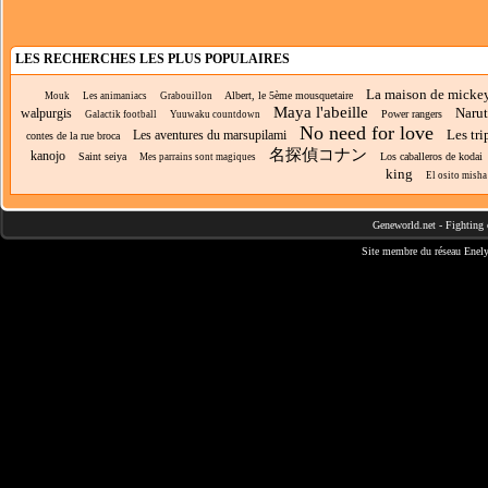
LES RECHERCHES LES PLUS POPULAIRES
La maison de micke
Albert, le 5ème mousquetaire
Mouk
Les animaniacs
Grabouillon
Maya l'abeille
Naru
walpurgis
Power rangers
Galactik football
Yuuwaku countdown
No need for love
Les tri
Les aventures du marsupilami
contes de la rue broca
名探偵コナン
kanojo
Saint seiya
Los caballeros de kodai
Mes parrains sont magiques
king
El osito misha
Geneworld.net
-
Fighting 
Site membre du réseau
Enely