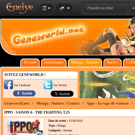
Accueil
Génériques
Manga / Animes
Sorties
Colle
SUIVEZ GENEWORLD !
Sur Facebook
Sur Twitter
Geneworld.net
>
Manga / Animes / Comics
>
Ippo - la rage de vaincre
>
IPPO - SAISON 6 - THE FIGHTING T.25
Date de sortie :
13/06/2024
Type :
Manga
Catégorie :
Shonen