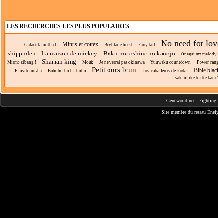
LES RECHERCHES LES PLUS POPULAIRES
No need for lov
Minus et cortex
Galactik football
Beyblade burst
Fairy tail
shippuden
La maison de mickey
Boku no toshiue no kanojo
Onegai my melody
Shaman king
Power rang
Mirmo zibang !
Mouk
Je ne verrai pas okinawa
Yuuwaku countdown
Petit ours brun
Bible blac
Los caballeros de kodai
El osito misha
Bobobo-bo bo-bobo
saki ni ike to itte kara
Geneworld.net
-
Fighting 
Site membre du réseau
Enely