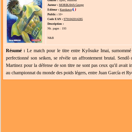
Genres :
Sport, Humour
Auteur :
MORIKAWA George
Editeur :
Kurokawa
Public :
10+
Code EAN :
9791042014285
Description :
Nb. pages : 193
N&B
Résumé :
Le match pour le titre entre Kyôsuke Imai, surnommé 
perfectionné son seiken, se révèle un affrontement brutal. Sendô
Martinez pour la défense de son titre ne sont pas ceux qu'il avait 
au championnat du monde des poids légers, entre Juan García et Ryô