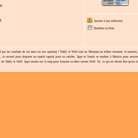
ge
4
Ajouter à ma collection
Modifier la fiche
isé par les combats de ses amis ou son sparring ? Wally et Wolf sont au Mexique au même moment: le premier,
z, le second pour disputer un match capital pour sa carrière. Ippo et Sendo se rendent à Mexico pour assiste
t de Wally et Wolf. Ippo monte sur le ring pour honorer sa dette envers Wolf. Or, ce qui ne devait être qu'un 