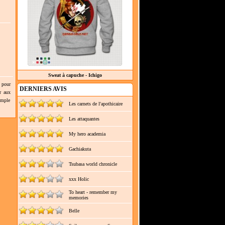
Sweat à capuche - Ichigo
 pour
DERNIERS AVIS
r aux
simple
Les carnets de l'apothicaire
Les attaquantes
My hero academia
Gachiakuta
Tsubasa world chronicle
xxx Holic
To heart - remember my
memories
Belle