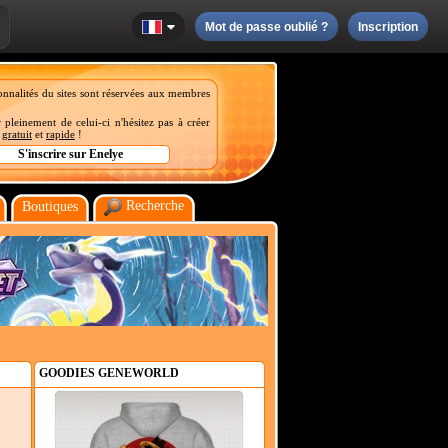
Mot de passe oublié ?
Inscription
onnalités du sites sont réservées aux membres
 pleinement de celui-ci n'hésitez pas à créer
t
gratuit
et
rapide
!
Recherche
Boutiques
GOODIES GENEWORLD