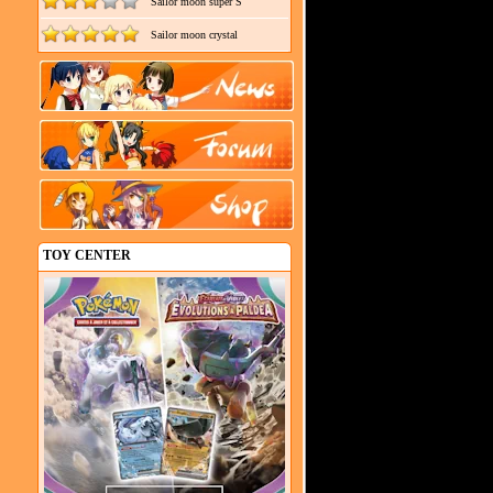
Sailor moon super S
Sailor moon crystal
TOY CENTER