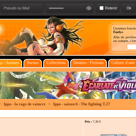
Retenir
Certaines foncti
Enelye
.
Afin de profiter
un compte, c'es
a / Animes
Sorties
Collections
Dessins / Fictions
Culture d'asie
>
Ippo - la rage de vaincre
>
Ippo - saison 6 - The fighting T.27
Prix :
7,30
€