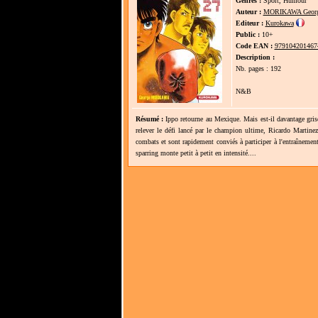
Genres :
Sport, Humour
Auteur :
MORIKAWA Geor
Editeur :
Kurokawa
Public :
10+
Code EAN :
979104201467
Description :
Nb. pages : 192
N&B
Résumé :
Ippo retourne au Mexique. Mais est-il davantage gr
relever le défi lancé par le champion ultime, Ricardo Martine
combats et sont rapidement conviés à participer à l'entraînemen
sparring monte petit à petit en intensité....