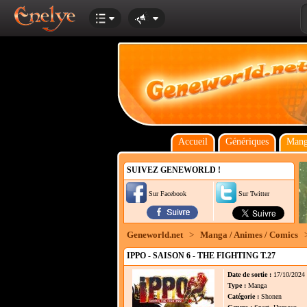
Accueil
Génériques
Mang
SUIVEZ GENEWORLD !
Sur Facebook
Sur Twitter
Geneworld.net
>
Manga / Animes / Comics
IPPO - SAISON 6 - THE FIGHTING T.27
Date de sortie :
17/10/2024
Type :
Manga
Catégorie :
Shonen