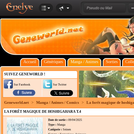
Accueil
Génériques
Manga / Animes
Sorties
Colle
SUIVEZ GENEWORLD !
Sur Facebook
Sur Twitter
Geneworld.net
>
Manga / Animes / Comics
>
La forêt magique de hoshig
LA FORÊT MAGIQUE DE HOSHIGAHARA T.4
Date de sortie :
09/04/2025
Type :
Manga
Catégorie :
Seinen