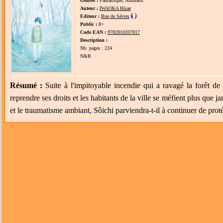
Genres :
Fantastique, Animaux
Auteur :
IWAOKA Hisae
Editeur :
Rue de Sévres
Public :
8+
Code EAN :
9782810207817
Description :
Nb. pages : 224
N&B
Résumé :
Suite à l'impitoyable incendie qui a ravagé la forêt d
reprendre ses droits et les habitants de la ville se méfient plus que 
et le traumatisme ambiant, Sôichi parviendra-t-il à continuer de protég