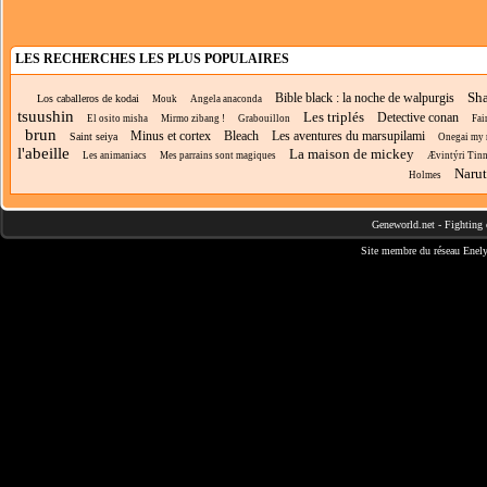
LES RECHERCHES LES PLUS POPULAIRES
Sh
Bible black : la noche de walpurgis
Los caballeros de kodai
Mouk
Angela anaconda
tsuushin
Les triplés
Detective conan
El osito misha
Mirmo zibang !
Grabouillon
Fair
brun
Minus et cortex
Bleach
Les aventures du marsupilami
Saint seiya
Onegai my
l'abeille
La maison de mickey
Les animaniacs
Mes parrains sont magiques
Ævintýri Tin
Narut
Holmes
Geneworld.net
-
Fighting 
Site membre du réseau
Enely