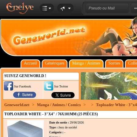
Accueil
Génériques
Manga / Animes
Sorties
Colle
SUIVEZ GENEWORLD !
Sur Facebook
Sur Twitter
Geneworld.net
>
Manga / Animes / Comics
>
>
Toploader White - 3"x4
TOPLOADER WHITE - 3"X4" / 76X101MM (25 PIÈCES)
Date de sortie :
29/06/2026
Type :
Jeux de société
Catégorie :
-