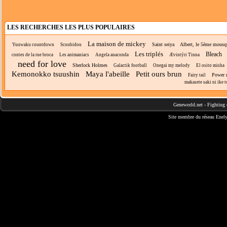
LES RECHERCHES LES PLUS POPULAIRES
La maison de mickey
Saint seiya
Albert, le 5ème mousqu
Yuuwaku countdown
Scoubidou
Les triplés
Bleach
contes de la rue broca
Les animaniacs
Angela anaconda
Ævintýri Tinna
need for love
Sherlock Holmes
Galactik football
Onegai my melody
El osito misha
Kemonokko tsuushin
Maya l'abeille
Petit ours brun
Power r
Fairy tail
makasete saki ni ike to
Geneworld.net
-
Fighting 
Site membre du réseau
Enely