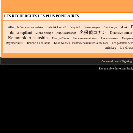
LES RECHERCHES LES PLUS POPULAIRES
P
Albert, le 5ème mousquetaire
Power rangers
Saint seiya
Galactik football
Fairy tail
Mouk
名探偵コナン
du marsupilami
Detective conan
Mirmo zibang !
Angela anaconda
Kemonokko tsuushin
Ævintýri Tinna
Yuuwaku countdown
Les animaniacs
Mes parr
Beyblade burst
Bobobo-bo bo-bobo
Koko wa ore ni makasete saki ni ike to itte kara 10-nen ga tattara dens
mickey
La dres
Geneworld.net
-
Fighting 
Site membre du réseau
Enely