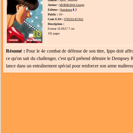
Genres :
Sport, Humour
Auteur :
MORIKAWA George
Editeur :
Kurokawa
Public :
10+
Code EAN :
9782351427651
Description :
Format 10.8X17.7 cm
192 pages
Résumé :
Pour le 4e combat de défense de son titre, Ippo doit af
ce qu'on sait du challenger, c'est qu'il prétend détruire le Dempsey
lance dans un entraînement spécial pour renforcer son arme maîtress