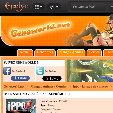
Accueil
Génériques
Manga / Animes
Sorties
Colle
SUIVEZ GENEWORLD !
Sur Facebook
Sur Twitter
Geneworld.net
>
Manga / Animes / Comics
>
Ippo - la rage de vaincre
>
IPPO - SAISON 3 - LA DÉFENSE SUPRÊME T.10
Date de sortie :
14/03/2013
Type :
Manga
Catégorie :
Shonen