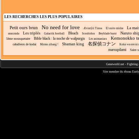
LES RECHERCHES LES PLUS POPULAIRES
No need for love
Petit ours brun
La mai
Ævintýri Tinna
El osito misha
Les triplés
Naruto sh
Bleach
anaconda
Galactik football
Scoubidou
Beyblade burst
Kemonokko ts
Bible black : la noche de walpurgis
5ème mousquetaire
Les animaniacs
名探偵コナン
Shaman king
caballeros de kodai
Mirmo zibang !
Koko wa ore ni ma
marsupilami
Saint s
Geneworld.net
-
Fighting 
Site membre du réseau
Enely