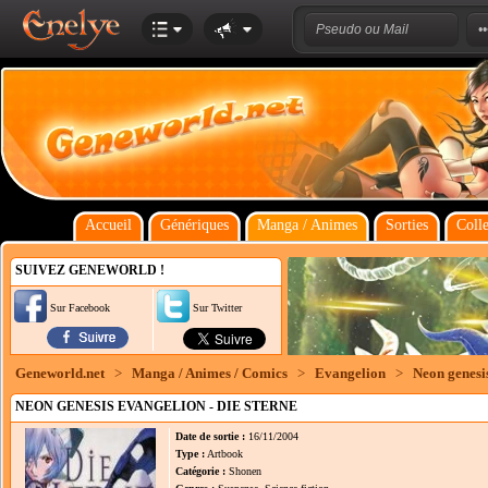
Accueil
Génériques
Manga / Animes
Sorties
Colle
SUIVEZ GENEWORLD !
Sur Facebook
Sur Twitter
Geneworld.net
>
Manga / Animes / Comics
>
Evangelion
>
Neon genesis
NEON GENESIS EVANGELION - DIE STERNE
Date de sortie :
16/11/2004
Type :
Artbook
Catégorie :
Shonen