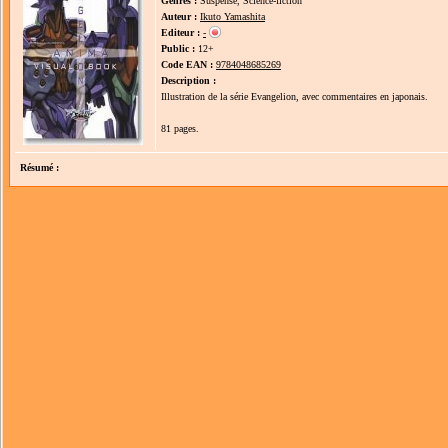
Genres :
Suspense, Science-fiction
Auteur :
Ikuto Yamashita
Editeur :
-
Public :
12+
Code EAN :
9784048685269
Description :
Illustration de la série Evangelion, avec commentaires en japonais.
81 pages.
Résumé :