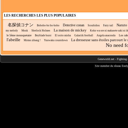
LES RECHERCHES LES PLUS POPULAIRES
名探偵コナン
Naruto
Detective conan
Bobobo-bo bo-bobo
Scoubidou
Fairy tail
La maison de mickey
my melody
Mouk
Sherlock Holmes
Koko wa ore ni makasete saki ni ike 
le 5ème mousquetaire
Los cab
Beyblade burst
El osito misha
Galactik football
Angela anaconda
l'abeille
La dresseuse sans étoiles parcourt l
Mirmo zibang !
Yuuwaku countdown
No need fo
Geneworld.net
-
Fighting 
Site membre du réseau
Enely