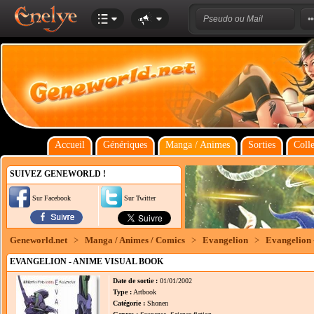
Accueil
Génériques
Manga / Animes
Sorties
Colle
SUIVEZ GENEWORLD !
Sur Facebook
Sur Twitter
Geneworld.net
>
Manga / Animes / Comics
>
Evangelion
>
Evangelion 
EVANGELION - ANIME VISUAL BOOK
Date de sortie :
01/01/2002
Type :
Artbook
Catégorie :
Shonen