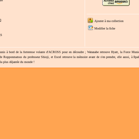
ure
3
Ajouter à ma collection
Modifier la fiche
ES
 réunis à bord de la forteresse volante d'ACROSS pour en découdre ; Watanabe retrouve Hyatt, la Force Munic
 de Ropponmatsus du professeur Shioji, et Excel retrouve la mémoire avant de s'en prendre, elle aussi, à Ilpa
 la plus déjantée du monde !