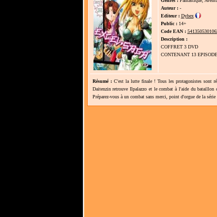
Genres :
Fantastique, Avent
Auteur :
-
Editeur :
Dybex
Public :
14+
Code EAN :
541350530106
Description :
COFFRET 3 DVD
CONTENANT 13 EPISOD
Résumé :
C'est la lutte finale ! Tous les protagonistes sont
Daitenzin retrouve Ilpalazzo et le combat à l'aide du bataillon
Préparez-vous à un combat sans merci, point d'orgue de la série