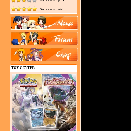
Sailor moon super S
Sailor moon crystal
TOY CENTER