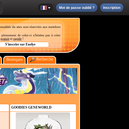
Mot de passe oublié ?
Inscription
onnalités du sites sont réservées aux membres
 pleinement de celui-ci n'hésitez pas à créer
t
gratuit
et
rapide
!
Recherche
Boutiques
GOODIES GENEWORLD