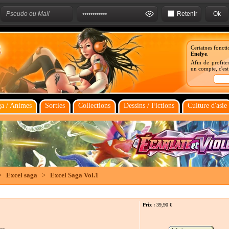
Retenir
Certaines foncti
Enelye
.
Afin de profiter
un compte, c'es
a / Animes
Sorties
Collections
Dessins / Fictions
Culture d'asie
>
Excel saga
>
Excel Saga Vol.1
Prix :
39,90
€