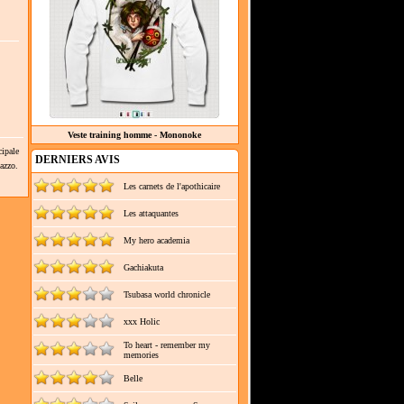
Veste training homme - Mononoke
ipale
DERNIERS AVIS
lazzo.
Les carnets de l'apothicaire
Les attaquantes
My hero academia
Gachiakuta
Tsubasa world chronicle
xxx Holic
To heart - remember my
memories
Belle