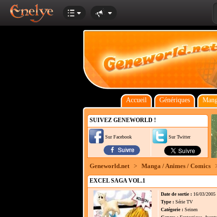
Accueil
Génériques
Mang
SUIVEZ GENEWORLD !
Sur Facebook
Sur Twitter
Geneworld.net
>
Manga / Animes / Comics
EXCEL SAGA VOL.1
Date de sortie :
16/03/2005
Type :
Série TV
Catégorie :
Seinen