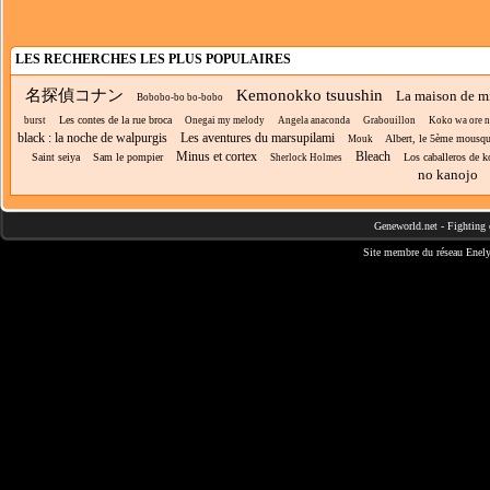
LES RECHERCHES LES PLUS POPULAIRES
名探偵コナン
Kemonokko tsuushin
La maison de m
Bobobo-bo bo-bobo
Les contes de la rue broca
burst
Onegai my melody
Angela anaconda
Grabouillon
Koko wa ore ni 
black : la noche de walpurgis
Les aventures du marsupilami
Albert, le 5ème mousqu
Mouk
Minus et cortex
Bleach
Saint seiya
Sam le pompier
Los caballeros de k
Sherlock Holmes
no kanojo
Geneworld.net
-
Fighting 
Site membre du réseau
Enely