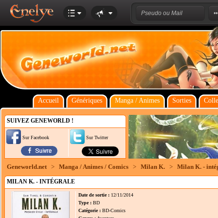
Accueil
Génériques
Manga / Animes
Sorties
Colle
SUIVEZ GENEWORLD !
Sur Facebook
Sur Twitter
Geneworld.net
>
Manga / Animes / Comics
>
Milan K.
>
Milan K. - inté
MILAN K. - INTÉGRALE
Date de sortie :
12/11/2014
Type :
BD
Catégorie :
BD-Comics